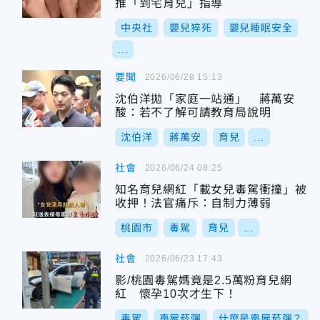
推「到宅育兒」指導
中央社
嬰兒猝死
嬰兒睡眠安全
...
要聞
2026/06/28 15:13
沈伯洋拋「家庭一站通」 蔣萬安
酸：若不了解可請教育局說明
沈伯洋
蔣萬安
育兒
...
社會
2026/06/24 08:25
知名育兒網紅「載女兒毒駕衝撞」被
收押！法官痛斥：自制力薄弱
桃園市
毒駕
育兒
...
社會
2026/06/23 17:43
影/桃園毒駕媽竟是2.5萬粉育兒網
紅 懷孕10次才生下！
毒駕
喪屍菸彈
什麼是喪屍菸彈？