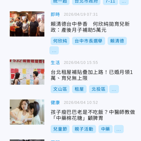
統一超
台北市政府
7-11
...
即時
2026/04/19 07:31
賴清德台中參香 何欣純拋育兒新
政：產後月子補助5萬元
何欣純
台中市長選舉
賴清德
...
生活
2026/04/10 15:55
台北租屋補貼疊加上路！已婚月領1
萬、育兒無上限
文山區
租屋
北投區
...
健康
2026/04/04 10:52
孩子瘦巴巴老是不吃飯？中醫師教做
「中藥棉花糖」顧脾胃
兒童節
親子活動
中藥
...