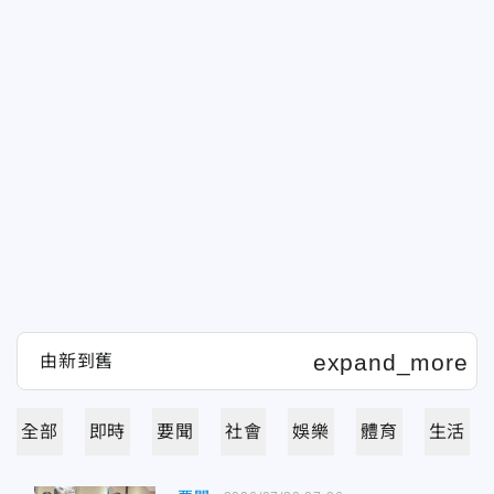
全部
即時
要聞
社會
娛樂
體育
生活