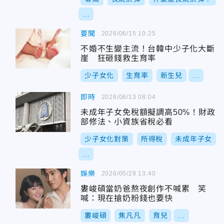
...
要聞
2026/06/15 10:25
不婚不生變主流！台韓中少子化大斷
崖 狂砸錢救生育率
少子女化
生育率
新生兒
...
即時
2026/06/13 08:04
未成年子女免稅額擬調高50%！財政
部修法、小資族省稅必看
少子女化對策
所得稅
未成年子女
...
娛樂
2026/05/29 13:40
婁峻碩當奶爸熬夜創作不喊累 笑
喊：現在搶奶粉錢也要快
婁峻碩
焦凡凡
育兒
...