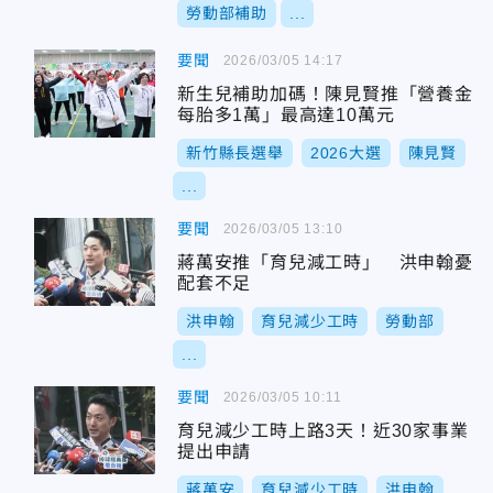
勞動部補助
...
要聞
2026/03/05 14:17
新生兒補助加碼！陳見賢推「營養金
每胎多1萬」最高達10萬元
新竹縣長選舉
2026大選
陳見賢
...
要聞
2026/03/05 13:10
蔣萬安推「育兒減工時」 洪申翰憂
配套不足
洪申翰
育兒減少工時
勞動部
...
要聞
2026/03/05 10:11
育兒減少工時上路3天！近30家事業
提出申請
蔣萬安
育兒減少工時
洪申翰