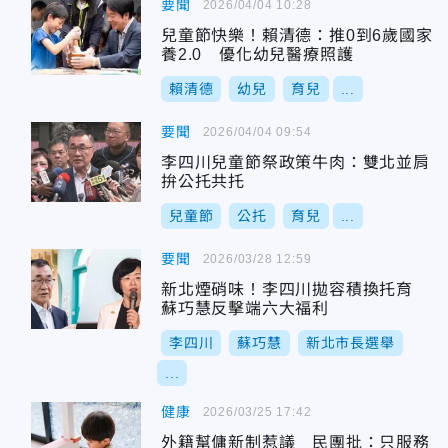
要聞
2026/04/04 10:28
兒童節快樂！賴清德：推0到6歲國家
養2.0 優化幼兒醫療照護
賴清德
幼兒
育兒
...
要聞
2026/04/04 09:54
李四川兒童節祭政策牛肉：雙北並肩
拚公托共托
兒童節
公托
育兒
...
要聞
2026/03/28 12:59
新北煙硝味！李四川拋容積換托育
蘇巧慧反擊端六大福利
李四川
蘇巧慧
新北市長選舉
...
健康
2026/03/25 17:42
外籍幫傭新制惹議 民團批：只服務