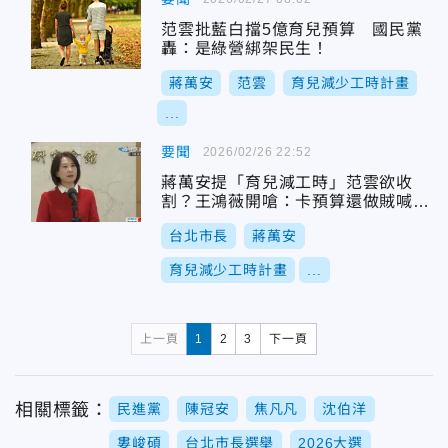
范雲批藍白擋5億育兒預算 國民黨
轟：是綠營綁架民生！
蔣萬安
范雲
育兒減少工時計畫
...
要聞
2026/02/26 22:52
蔣萬安提「育兒減工時」范雲欲收
割？王鴻薇開嗆：卡預算還做賊喊捉
賊
台北市長
蔣萬安
育兒減少工時計畫
...
上一頁
1
2
3
下一頁
相關標籤：
民進黨
陳冠安
焦凡凡
沈伯洋
婁峻碩
台北市長選舉
2026大選