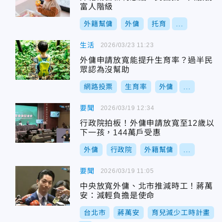
富人階級
外籍幫傭
外傭
托育
...
生活
2026/03/23 11:23
外傭申請放寬能提升生育率？過半民
眾認為沒幫助
網路投票
生育率
外傭
...
要聞
2026/03/19 12:34
行政院拍板！外傭申請放寬至12歲以
下一孩，144萬戶受惠
外傭
行政院
外籍幫傭
...
要聞
2026/03/19 11:05
中央放寬外傭、北市推減時工！蔣萬
安：減輕負擔是使命
台北市
蔣萬安
育兒減少工時計畫