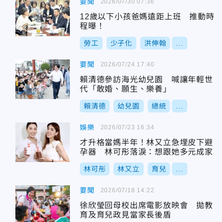
要聞
2026/07/30 07:36
12歲以下小孩爸媽遠距上班 推動時
程曝！
勞工
少子化
洪伸翰
...
要聞
2026/07/24 17:40
賴清德參訪海光幼兒園 喊讓年輕世
代「敢婚、願生、樂養」
賴清德
幼兒園
總統
...
娛樂
2026/07/23 16:34
才升格當媽半年！林又立急埋皮下避
孕器 林可彤落淚：想跟她多元成家
林可彤
林又立
育兒
...
要聞
2026/07/18 14:22
徐欣瑩回母校出席電影放映會 拋教
育及育兒政見當家長後盾