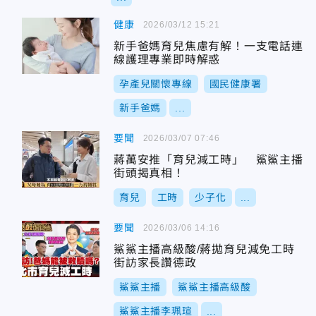
健康
2026/03/12 15:21
新手爸媽育兒焦慮有解！一支電話連
線護理專業即時解惑
孕產兒關懷專線
國民健康署
新手爸媽
...
要聞
2026/03/07 07:46
蔣萬安推「育兒減工時」 鯊鯊主播
街頭揭真相！
育兒
工時
少子化
...
要聞
2026/03/06 14:16
鯊鯊主播高級酸/蔣拋育兒減免工時
街訪家長讚德政
鯊鯊主播
鯊鯊主播高級酸
鯊鯊主播李珮瑄
...