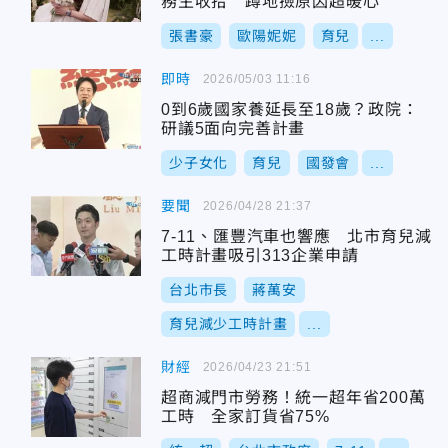
務生收拾 蹲地撿原因超暖心
張書豪
歐陽妮妮
育兒
...
即時
2026/05/03 11:16
0到6歲國家養延長至18歲？政院：
研議5面向完善計畫
少子女化
育兒
國發會
...
要聞
2026/04/28 21:37
7-11、匯豐汽車也響應 北市育兒減
工時計畫吸引313企業申請
台北市長
蔣萬安
育兒減少工時計畫
...
財經
2026/04/23 21:51
超商減門市勞務！統一超年省200萬
工時 全家訂貨省75%