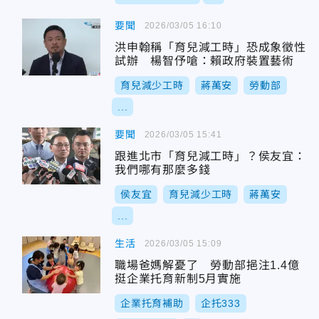
要聞
2026/03/05 16:10
洪申翰稱「育兒減工時」恐成象徵性
試辦 楊智伃嗆：賴政府裝置藝術
育兒減少工時
蔣萬安
勞動部
...
要聞
2026/03/05 15:41
跟進北市「育兒減工時」？侯友宜：
我們哪有那麼多錢
侯友宜
育兒減少工時
蔣萬安
...
生活
2026/03/05 15:09
職場爸媽解憂了 勞動部挹注1.4億
挺企業托育新制5月實施
企業托育補助
企托333