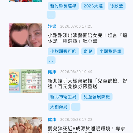
新竹縣長選舉
2026大選
徐欣瑩
...
娛樂
2026/07/06 17:25
小甜甜淡出演藝圈陪女兒！坦言「退
休是一種選擇」吐心聲
小甜甜張可昀
育兒
小甜甜是誰
...
健康
2026/06/29 10:49
新北攜手大樹藥局推「兒童篩檢」好
禮！百元兌換券限量送
新北市衛生局
兒童發展篩檢
大樹藥局
...
健康
2026/06/28 17:22
嬰兒猝死近8成源於睡眠環境！專家