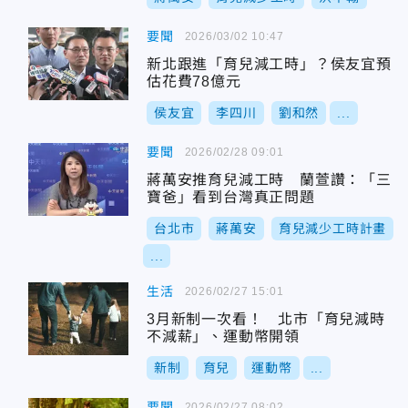
要聞
2026/03/02 10:47
新北跟進「育兒減工時」？侯友宜預
估花費78億元
侯友宜
李四川
劉和然
...
要聞
2026/02/28 09:01
蔣萬安推育兒減工時 蘭萱讚：「三
寶爸」看到台灣真正問題
台北市
蔣萬安
育兒減少工時計畫
...
生活
2026/02/27 15:01
3月新制一次看！ 北市「育兒減時
不減薪」、運動幣開領
新制
育兒
運動幣
...
要聞
2026/02/27 08:02