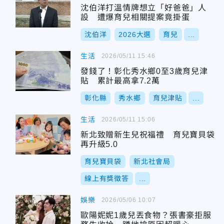
沈伯洋打溫情牌想立「好爸爸」人
設 遭爆育兒相關提案竟掛蛋
沈伯洋
2026大選
育兒
...
生活
2026/05/11 15:46
發錢了！彰化秀水鄉0至3歲育兒津
貼 累計最高拿7.2萬
彰化縣
秀水鄉
育兒津貼
...
生活
2026/05/11 15:06
新北致贈新生兒祝福禮 育兒寶貝袋
再升級5.0
育兒寶貝袋
新北社會局
線上有獎徵答
...
娛樂
2026/05/06 10:07
歐陽妮妮1歲兒丟食物？張書豪拒服