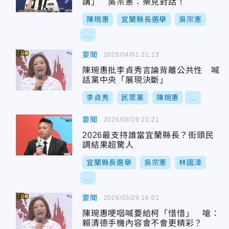
講」 吳宗憲：樂見對話！
陳琬惠
宜蘭縣長選舉
吳宗憲
...
要聞
2026/04/01 21:13
陳琬惠批李貞秀言論背離公共性 喊
話黨中央「展現決斷」
李貞秀
民眾黨
陳琬惠
...
要聞
2026/03/29 21:21
2026最支持誰當宜蘭縣長？街頭民
調結果超驚人
宜蘭縣長選舉
吳宗憲
林國漳
...
要聞
2026/03/29 16:01
陳琬惠哽咽喊要給柯「惜惜」 嗆：
賴清德手機內容會不會更精彩？