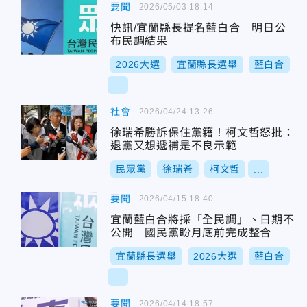
要聞
2026/05/03 18:14
快訊/宜蘭縣長提名藍白合 明日公
布民調結果
2026大選
宜蘭縣長選舉
藍白合
...
社會
2026/04/24 13:26
徐瑞希勝訴保住黨籍！柯文哲怒批：
退黨又想遞補是不良示範
民眾黨
徐瑞希
柯文哲
...
要聞
2026/04/15 18:40
宜蘭藍白合將採「全民調」、日期不
公開 國民黨盼月底前完成整合
宜蘭縣長選舉
2026大選
藍白合
...
要聞
2026/04/14 18:57