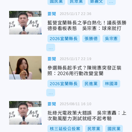
國民黨
民眾黨
鄭麗文
...
要聞
2025/11/17 22:36
藍營宜蘭縣長之爭白熱化！議長張勝
德掛看板表態 吳宗憲：球來就打
2026宜蘭縣長
張勝德
吳宗憲
...
要聞
2025/11/17 22:19
參選縣長起手式？陳琬惠突發正裝
照：2026用行動改變宜蘭
2026宜蘭縣長
民進黨
林國漳
...
要聞
2025/08/11 16:10
批綠光電政策大錯誤 吳宗憲轟：上
次颱風壓力測試就經不起考驗
核三延役公投案
民眾黨
國民黨