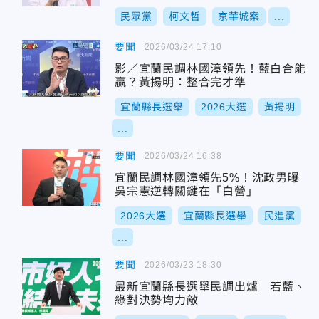
民眾黨
柯文哲
京華城案
...
要聞
2026/03/24 17:10
影／宜蘭民調林國漳領先！藍白合能
贏？黃揚明：整合完才準
宜蘭縣長選舉
2026大選
黃揚明
...
要聞
2026/03/24 16:38
宜蘭民調林國漳領先5%！沈政男曝
吳宗憲逆轉關鍵在「白營」
2026大選
宜蘭縣長選舉
民進黨
...
要聞
2026/03/23 18:30
最新宜蘭縣長選舉民調出爐 若藍、
綠對決勢均力敵