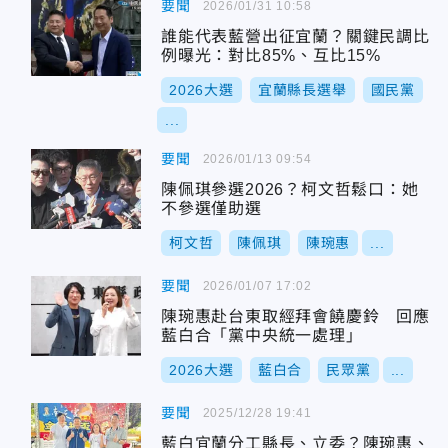
要聞
2026/01/31 10:58
誰能代表藍營出征宜蘭？關鍵民調比
例曝光：對比85%、互比15%
2026大選
宜蘭縣長選舉
國民黨
...
要聞
2026/01/13 09:54
陳佩琪參選2026？柯文哲鬆口：她
不參選僅助選
柯文哲
陳佩琪
陳琬惠
...
要聞
2026/01/07 17:02
陳琬惠赴台東取經拜會饒慶鈴 回應
藍白合「黨中央統一處理」
2026大選
藍白合
民眾黨
...
要聞
2025/12/28 19:41
藍白宜蘭分工縣長、立委？陳琬惠、