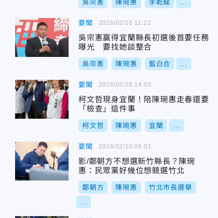
吳宗憲
陳琬惠
李乾龍
...
要聞
2026/02/28 11:22
吳宗憲贏得宜蘭縣長初選後首要任務
曝光 要找她談整合
吳宗憲
陳琬惠
藍白合
...
要聞
2026/02/20 14:05
柯文哲現身宜蘭！陪陳琬惠走春還要
「檢查」這件事
柯文哲
陳琬惠
宜蘭
...
要聞
2026/02/10 08:01
影/鄭朝方不想選新竹縣長？陳琬
惠：民眾黨好幾位想競選竹北
鄭朝方
陳琬惠
竹北市長選舉
...