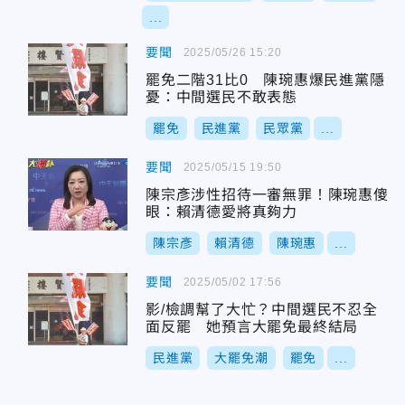
...
要聞
2025/05/26 15:20
罷免二階31比0 陳琬惠爆民進黨隱
憂：中間選民不敢表態
罷免
民進黨
民眾黨
...
要聞
2025/05/15 19:50
陳宗彥涉性招待一審無罪！陳琬惠傻
眼：賴清德愛將真夠力
陳宗彥
賴清德
陳琬惠
...
要聞
2025/05/02 17:56
影/檢調幫了大忙？中間選民不忍全
面反罷 她預言大罷免最終結局
民進黨
大罷免潮
罷免
...