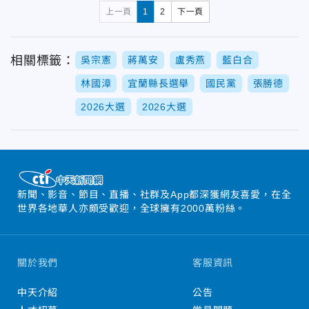
上一頁
1
2
下一頁
相關標籤：
吳宗憲
蔣萬安
盧秀燕
藍白合
林國漳
宜蘭縣長選舉
國民黨
張勝德
2026大選
2026大選
新聞、影音、節目、直播、社群及App都深獲網友喜愛，在全
世界各地華人亦頗受歡迎，全球擁有2000萬粉絲。
關於我們
客服資訊
中天介紹
公告