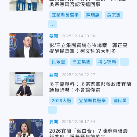
吳宗憲齊否認沒這回事
宜蘭縣長選舉
陳琬惠
吳宗憲
...
要聞
2025/12/14 23:36
影/三立集團買埔心牧場案 郭正亮
提醒民眾黨：柯文哲的大利多
民眾黨
三立集團
埔心牧場
...
要聞
2025/12/09 22:27
吳子嘉爆料：吳宗憲黨部餐敘遭宜蘭
議員恐嚇：不會讓你選！
2026大選
宜蘭縣長選舉
國民黨
...
要聞
2025/12/09 17:34
2026宜蘭「藍白合」？陳琬惠曝最
新進度：盼農曆年前確定