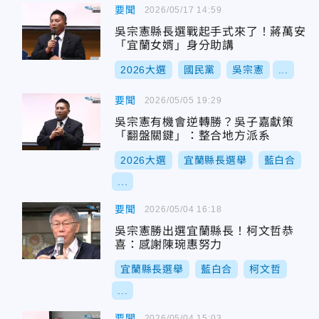
要聞
2026/05/17 14:59
吳宗憲縣長選戰起手式來了！蔣萬安
「宜蘭女婿」身分助講
2026大選
國民黨
吳宗憲
...
要聞
2026/05/05 19:29
吳宗憲有機會逆轉勝？吳子嘉獻策
「翻盤關鍵」：整合地方派系
2026大選
宜蘭縣長選舉
藍白合
...
要聞
2026/05/04 16:18
吳宗憲勝出選宜蘭縣長！柯文哲恭
喜：感謝陳琬惠努力
宜蘭縣長選舉
藍白合
柯文哲
...
要聞
2026/05/04 15:03