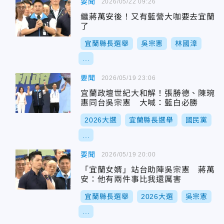
要聞
2026/05/22 09:26
繼蔣萬安後！又有藍營大咖要去宜蘭
了
宜蘭縣長選舉
吳宗憲
林國漳
...
要聞
2026/05/19 23:06
宜蘭政壇世紀大和解！張勝德、陳琬
惠同台吳宗憲 大喊：藍白必勝
2026大選
宜蘭縣長選舉
國民黨
...
要聞
2026/05/19 20:00
「宜蘭女婿」站台助陣吳宗憲 蔣萬
安：他有兩件事比我還厲害
宜蘭縣長選舉
2026大選
吳宗憲
...