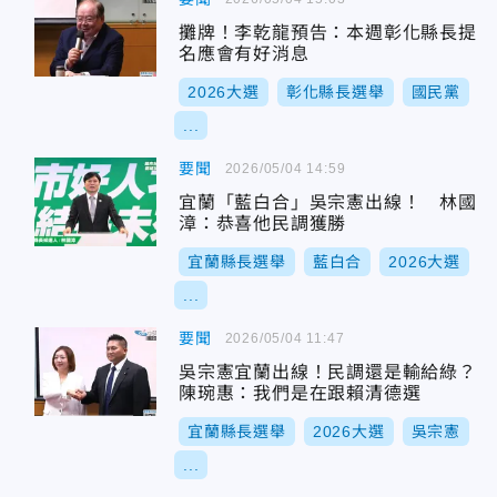
攤牌！李乾龍預告：本週彰化縣長提
名應會有好消息
2026大選
彰化縣長選舉
國民黨
...
要聞
2026/05/04 14:59
宜蘭「藍白合」吳宗憲出線！ 林國
漳：恭喜他民調獲勝
宜蘭縣長選舉
藍白合
2026大選
...
要聞
2026/05/04 11:47
吳宗憲宜蘭出線！民調還是輸給綠？
陳琬惠：我們是在跟賴清德選
宜蘭縣長選舉
2026大選
吳宗憲
...