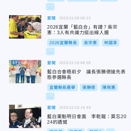
...
要聞
2025/11/28 08:15
2026宜蘭「藍白合」有譜？吳宗
憲：3人有共識力挺出線人選
2026宜蘭縣長
吳宗憲
林國漳
...
要聞
2025/11/19 08:58
藍白合會晤前夕 議長張勝德搶先表
態參選縣長
宜蘭縣長選舉
張勝德
陳琬惠
...
要聞
2025/11/18 16:49
藍白黨魁明日會面 李乾龍：莫忘20
24的遺憾