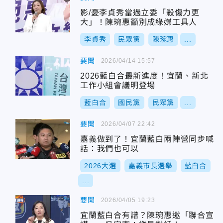
影/憂李貞秀當過立委「殺傷力更
大」！陳琬惠籲別成綠媒工具人
李貞秀
民眾黨
陳琬惠
...
要聞
2026/04/14 15:57
2026藍白合最新進度！宜蘭、新北
工作小組會議明登場
藍白合
國民黨
民眾黨
...
要聞
2026/04/07 22:42
嘉義做到了！宜蘭藍白兩陣營同步喊
話：我們也可以
2026大選
嘉義市長選舉
藍白合
...
要聞
2026/04/05 19:23
宜蘭藍白合有譜？陳琬惠邀「聯合宣