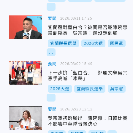
...
要聞
2026/03/11 17:25
宜蘭選戰藍白合？被問是否邀陳琬惠
當副縣長 吳宗憲：還沒想到那
宜蘭縣長選舉
2026大選
國民黨
...
要聞
2026/03/02 15:49
下一步拚「藍白合」 鄭麗文舉吳宗
憲手高喊「凍蒜」
2026大選
宜蘭縣長選舉
吳宗憲
...
要聞
2026/02/28 12:12
吳宗憲初選勝出 陳琬惠：日韓比賽
不影響中華隊晉級決心