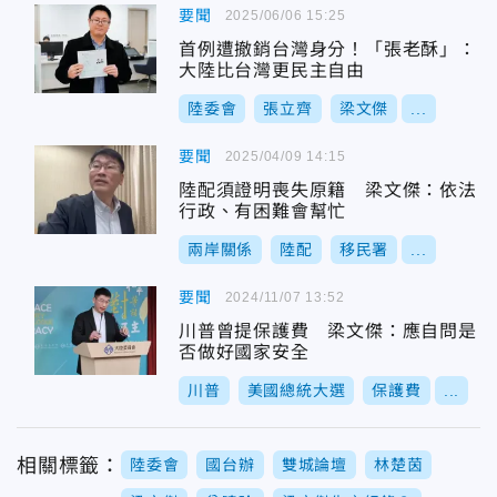
要聞
2025/06/06 15:25
首例遭撤銷台灣身分！「張老酥」：
大陸比台灣更民主自由
陸委會
張立齊
梁文傑
...
要聞
2025/04/09 14:15
陸配須證明喪失原籍 梁文傑：依法
行政、有困難會幫忙
兩岸關係
陸配
移民署
...
要聞
2024/11/07 13:52
川普曾提保護費 梁文傑：應自問是
否做好國家安全
川普
美國總統大選
保護費
...
相關標籤：
陸委會
國台辦
雙城論壇
林楚茵