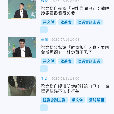
要聞
2026/07/30 22:57
梁文傑自豪認「只能靠嘴巴」：翁曉
玲委員很看得起我
梁文傑
陸委會
陸委會副主委
...
要聞
2026/07/16 10:08
梁文傑又驚爆「醉倒飯店大廳、要國
台辦照顧」 林楚茵不忍了
梁文傑
陸委會
陸委會副主委
...
生活
2026/03/31 18:00
梁文傑自曝清明燒紙錢給自己！ 命
理師建議不如多行善
陸委會副主委
梁文傑
清明祭祖
...