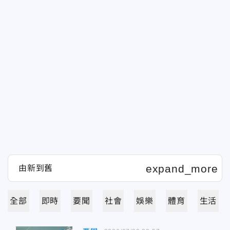
全部
即時
要聞
社會
娛樂
體育
生活