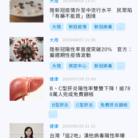
大陸
2026/08/04 13:57
陸新冠疫情升至中流行水平 民眾陷
「有藥不能買」困境
大陸
新冠疫情
新冠病毒
...
大陸
2026/08/01 11:08
陸新冠陽性率首度突破20% 官方：
屬週期性疫情波動
大陸
疾控中心
新冠病毒
...
健康
2026/07/28 15:46
B、C型肝炎陽性率雙雙下降！逾78
8萬人完成免費篩檢
B型肝炎
C型肝炎
免費肝炎篩檢
...
健康
2026/05/20 11:32
台灣「這2地」漢他病毒陽性率曝