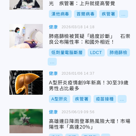
光 疾管署：上升就提高警覺
漢他病毒
首爾病毒
疾管署
...
健康
2026/03/18 14:18
肺癌篩檢被質疑「過度診斷」 石崇
良公布陽性率：和國外相近！
低劑量電腦斷層
LDCT
肺癌篩檢
...
健康
2026/01/06 14:37
A型肝炎疫情創9年新高！30至39歲
男性占比最多
A型肝炎
疾管署
疫苗接種
...
健康
2025/06/19 09:56
高雄連日降雨登革熱風險大增！市場
陽性率「高達20％」