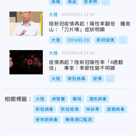
高雄
高溫
登革熱
...
大陸
2025/05/21 12:04
陸新冠疫情再起！陽性率翻倍 鍾南
山：「刀片嗓」症狀明顯
大陸
COVID-19
新冠疫情
...
大陸
2025/05/18 16:08
疫情再起？陸新冠陽性率「4週翻
倍」 專家：季節性變不明顯
大陸
新冠病毒
疫情
...
相關標籤：
大陸
疾管署
藥局
漢他病毒
新冠病毒
新冠疫情
林詠青
首爾病毒
安地斯病毒
機場港口監測