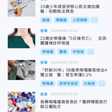
15歲少年感冒併發心肌炎進加護
醫：初期無法預測
胸痛
喉嚨痛
心肌酵素
...
健康
2025/09/04 14:42
22歲女喉嚨痛「5日後死亡」 全因
膿腫堵住呼吸道
喉嚨痛
膿瘍
呼吸道
...
健康
2025/08/03 12:53
「菸齡30年」58歲男喉嚨痛竟檢出4
獨立癌 醫：發生率僅0.1%
喉嚨痛
原發性癌症
大腸癌
...
健康
2025/07/08 15:39
吞藥喉嚨痛竟掛急診？醫師曝風險打
臉公審貼文