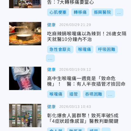
告：7大轉移痛要當心
心肌梗塞
轉移痛
振興醫院
...
健康
2026/03/29 21:29
吃麻辣鍋喉嚨痛以為辣到！26歲女隔
天就醫10分鐘內不治
急性會厭炎
喉嚨痛
呼吸困難
...
健康
2026/03/19 09:12
高中生喉嚨痛一週竟是「致命危
機」！ 醫：有人半夜插管才撿回命
喉嚨痛
插管
吞嚥困難
...
健康
2026/03/13 10:43
彰化爆食人菌群聚！致死率破5成
「4症狀超像感冒」醫教判斷關鍵