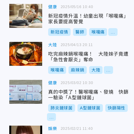
健康
2025/05/16 10:40
新冠疫情升溫！幼童出現「喉嚨痛」
家長要提高警覺
新冠疫情
醫師
喉嚨痛
...
大陸
2025/04/13 20:11
吃完麻辣鍋喉嚨痛！ 大陸妹子竟遭
「急性會厭炎」奪命
喉嚨痛
麻辣鍋
大陸
...
健康
2025/03/02 10:30
真的中獎了！醫喉嚨痛、發燒 快篩
一驗染「A型鏈球菌」
肺炎鏈球菌
A型鏈球菌
快篩陽性
...
娛樂
2025/02/21 11:40