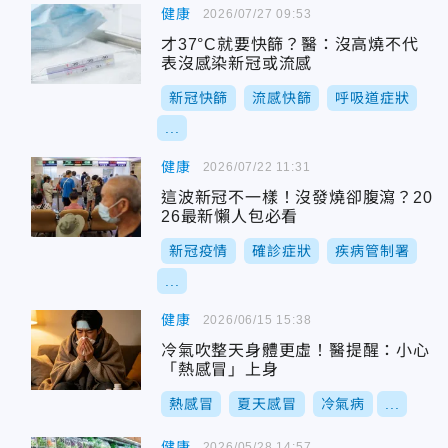
健康
2026/07/27 09:53
才37°C就要快篩？醫：沒高燒不代
表沒感染新冠或流感
新冠快篩
流感快篩
呼吸道症狀
...
健康
2026/07/22 11:31
這波新冠不一樣！沒發燒卻腹瀉？20
26最新懶人包必看
新冠疫情
確診症狀
疾病管制署
...
健康
2026/06/15 15:38
冷氣吹整天身體更虛！醫提醒：小心
「熱感冒」上身
熱感冒
夏天感冒
冷氣病
...
健康
2026/05/28 14:57