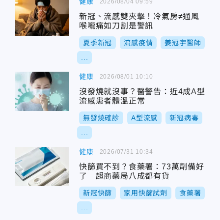
健康
2026/08/04 09:59
新冠、流感雙夾擊！冷氣房≠通風
喉嚨痛如刀割是警訊
夏季新冠
流感疫情
姜冠宇醫師
...
健康
2026/08/01 10:10
沒發燒就沒事？醫警告：近4成A型
流感患者體溫正常
無發燒確診
A型流感
新冠病毒
...
健康
2026/07/31 10:34
快篩買不到？食藥署：73萬劑備好
了 超商藥局八成都有貨
新冠快篩
家用快篩試劑
食藥署
...