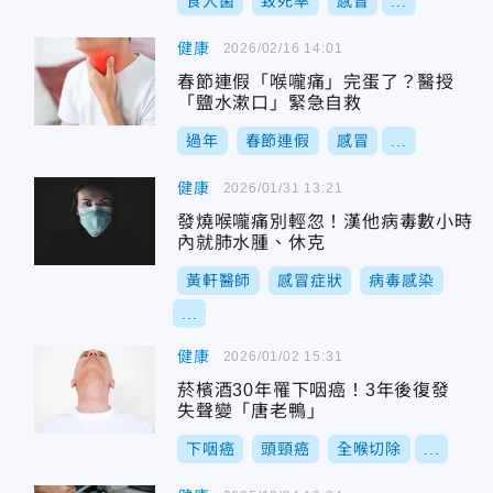
食人菌
致死率
感冒
...
健康
2026/02/16 14:01
春節連假「喉嚨痛」完蛋了？醫授
「鹽水漱口」緊急自救
過年
春節連假
感冒
...
健康
2026/01/31 13:21
發燒喉嚨痛別輕忽！漢他病毒數小時
內就肺水腫、休克
黃軒醫師
感冒症狀
病毒感染
...
健康
2026/01/02 15:31
菸檳酒30年罹下咽癌！3年後復發
失聲變「唐老鴨」
下咽癌
頭頸癌
全喉切除
...