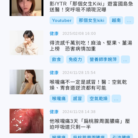
影/YTR「那個女生Kiki」遊富國島急
送醫！突呼吸不順現況曝
Youtuber
那個女生kiki
越南
...
健康
2025/02/08 16:00
得流感千萬別吃！麻油、堅果、薑湯
上榜 恐害病情加重
飲食
免疫力
營養師李婉萍
...
健康
2024/11/28 15:54
喉嚨痛不一定是感冒！醫：空氣乾
燥、胃食道逆流都有可能
喉嚨痛
感冒
空氣乾燥
...
健康
2024/11/28 14:38
他喉嚨痛3天「扁桃腺周圍膿瘍」壓
迫呼吸道只剩一半
喉嚨痛
扁桃腺周圍膿瘍
引流膿瘍