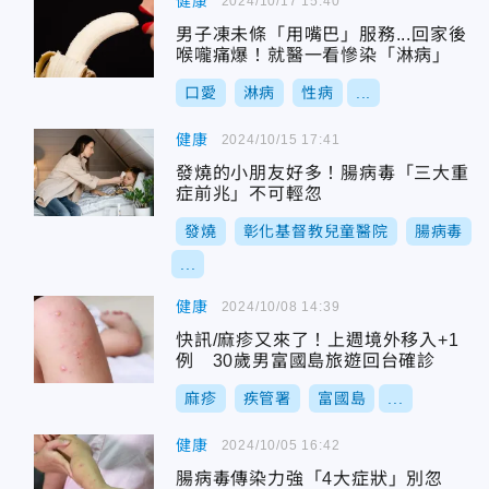
健康
2024/10/17 15:40
男子凍未條「用嘴巴」服務...回家後
喉嚨痛爆！就醫一看慘染「淋病」
口愛
淋病
性病
...
健康
2024/10/15 17:41
發燒的小朋友好多！腸病毒「三大重
症前兆」不可輕忽
發燒
彰化基督教兒童醫院
腸病毒
...
健康
2024/10/08 14:39
快訊/麻疹又來了！上週境外移入+1
例 30歲男富國島旅遊回台確診
麻疹
疾管署
富國島
...
健康
2024/10/05 16:42
腸病毒傳染力強「4大症狀」別忽