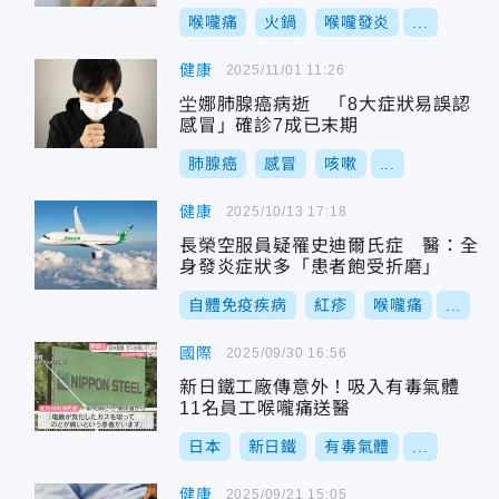
喉嚨痛
火鍋
喉嚨發炎
...
健康
2025/11/01 11:26
坣娜肺腺癌病逝 「8大症狀易誤認
感冒」確診7成已末期
肺腺癌
感冒
咳嗽
...
健康
2025/10/13 17:18
長榮空服員疑罹史迪爾氏症 醫：全
身發炎症狀多「患者飽受折磨」
自體免疫疾病
紅疹
喉嚨痛
...
國際
2025/09/30 16:56
新日鐵工廠傳意外！吸入有毒氣體
11名員工喉嚨痛送醫
日本
新日鐵
有毒氣體
...
健康
2025/09/21 15:05