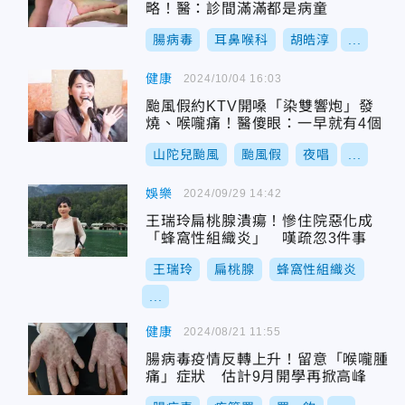
略！醫：診間滿滿都是病童
腸病毒
耳鼻喉科
胡皓淳
...
健康
2024/10/04 16:03
颱風假約KTV開嗓「染雙響炮」發
燒、喉嚨痛！醫傻眼：一早就有4個
山陀兒颱風
颱風假
夜唱
...
娛樂
2024/09/29 14:42
王瑞玲扁桃腺潰瘍！慘住院惡化成
「蜂窩性組織炎」 嘆疏忽3件事
王瑞玲
扁桃腺
蜂窩性組織炎
...
健康
2024/08/21 11:55
腸病毒疫情反轉上升！留意「喉嚨腫
痛」症狀 估計9月開學再掀高峰