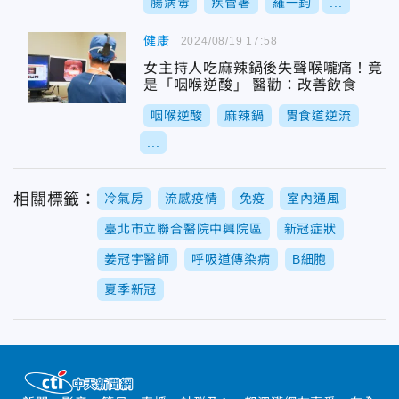
腸病毒
疾管署
羅一鈞
...
健康
2024/08/19 17:58
女主持人吃麻辣鍋後失聲喉嚨痛！竟
是「咽喉逆酸」 醫勸：改善飲食
咽喉逆酸
麻辣鍋
胃食道逆流
...
相關標籤：
冷氣房
流感疫情
免疫
室內通風
臺北市立聯合醫院中興院區
新冠症狀
姜冠宇醫師
呼吸道傳染病
B細胞
夏季新冠