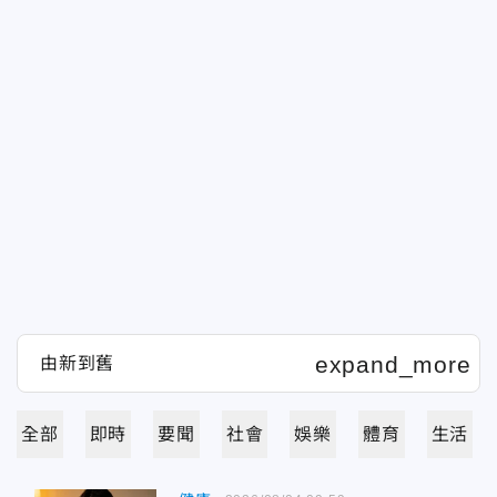
全部
即時
要聞
社會
娛樂
體育
生活