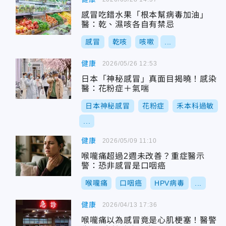
感冒吃錯水果「根本幫病毒加油」
醫：乾、濕咳各自有禁忌
感冒
乾咳
咳嗽
...
健康
2026/05/26 12:53
日本「神秘感冒」真面目揭曉！感染
醫：花粉症＋氣喘
日本神秘感冒
花粉症
禾本科過敏
...
健康
2026/05/09 11:10
喉嚨痛超過2週未改善？重症醫示
警：恐非感冒是口咽癌
喉嚨痛
口咽癌
HPV病毒
...
健康
2026/04/13 17:36
喉嚨痛以為感冒竟是心肌梗塞！醫警