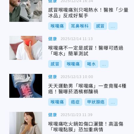
健康
2025/12/24 16:34
感冒喉嚨痛別只喝熱水！醫推「少量
冰品」反成好幫手
喉嚨痛
耳鼻喉科
感冒
...
健康
2025/12/14 11:13
喉嚨痛不一定是感冒！醫曝可透過
「喝水」簡單測試
感冒
喉嚨痛
喝水
...
健康
2025/12/13 10:00
天天運動男「喉嚨痛」一查竟罹4種
癌！醫曝菸酒檳榔釀禍
喉嚨痛
癌症
甲狀腺癌
...
健康
2025/11/23 11:39
喉嚨痛吃火鍋如傷口灑鹽！高溫傷
「喉嚨黏膜」恐加重病情