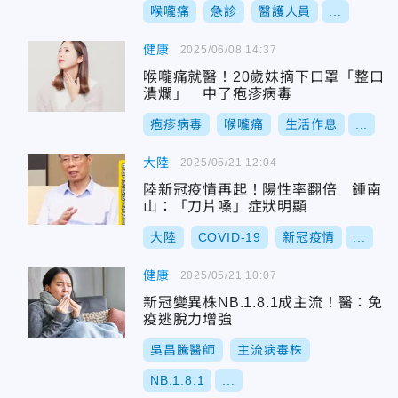
喉嚨痛
急診
醫護人員
...
健康
2025/06/08 14:37
喉嚨痛就醫！20歲妹摘下口罩「整口
潰爛」 中了疱疹病毒
疱疹病毒
喉嚨痛
生活作息
...
大陸
2025/05/21 12:04
陸新冠疫情再起！陽性率翻倍 鍾南
山：「刀片嗓」症狀明顯
大陸
COVID-19
新冠疫情
...
健康
2025/05/21 10:07
新冠變異株NB.1.8.1成主流！醫：免
疫逃脫力增強
吳昌騰醫師
主流病毒株
NB.1.8.1
...