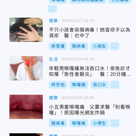
...
健康
2024/11/27 12:19
不只小孩會染腸病毒！她冒疹子以為
濕疹 醫：也中了
疾管署
腸病毒
小朋友
...
生活
2024/11/14 09:24
年輕男喉嚨痛無法吞口水！掛急診才
知罹「急性會厭炎」 醫：20分鐘後
就死了
柯世祐
喉嚨痛
吞口水
...
健康
2024/11/05 10:05
小五男童喉嚨痛 父要求醫「別看喉
嚨」！原因曝光網友炸鍋
腸病毒
喉嚨痛
小學生
...