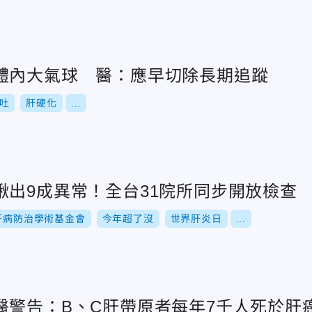
體內大氣球 醫：應早切除長期追蹤
吐
肝硬化
...
揪出9成異常！全台31院所同步開放檢查
肝病防治學術基金會
今年超了沒
世界肝炎日
...
醫警告：B、C肝帶原者每年7千人死於肝