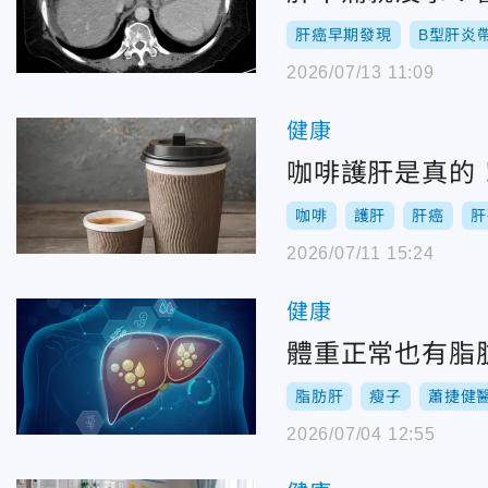
肝癌早期發現
B型肝炎
2026/07/13 11:09
健康
咖啡護肝是真的
咖啡
護肝
肝癌
肝
2026/07/11 15:24
健康
體重正常也有脂
脂肪肝
瘦子
蕭捷健
2026/07/04 12:55