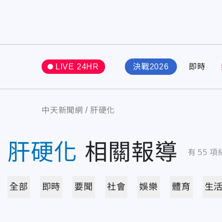
LIVE 24HR
決戰2026
即時
中天新聞網
肝硬化
肝硬化
相關報導
有
55
項
全部
即時
要聞
社會
娛樂
體育
生