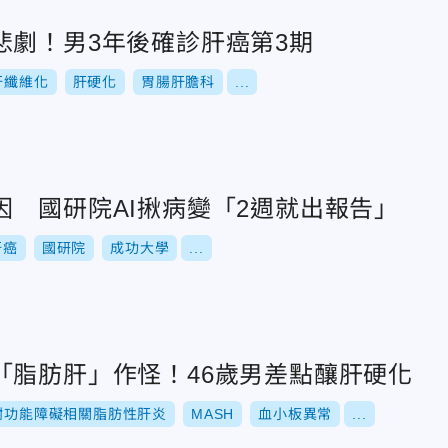
悲劇！男3年後確診肝癌第3期
肝纖維化
肝硬化
胃腸肝膽科
...
因 國研院AI揪病變「2週就出報告」
肝癌
國研院
成功大學
...
「脂肪肝」作怪！46歲男差點釀肝硬化
謝功能障礙相關脂肪性肝炎
MASH
血小板異常
...