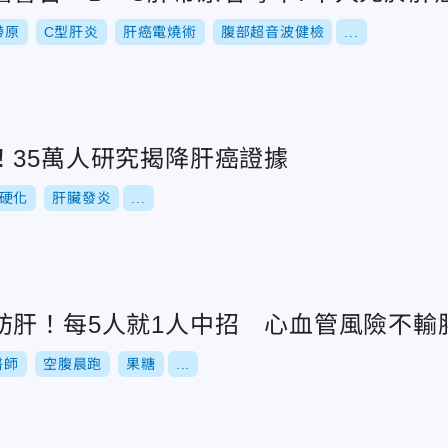
帶原
C型肝炎
肝癌電燒術
腹部超音波健檢
...
！35萬人研究揭降肝癌證據
硬化
肝臟發炎
...
肪肝！每5人就1人中招 心血管風險不輸
醫師
空腹晨跑
果糖
...