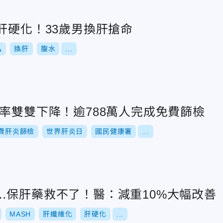
肝硬化！33歲男換肝搶命
弘
換肝
腹水
...
率雙雙下降！逾788萬人完成免費篩檢
費肝炎篩檢
世界肝炎日
國民健康署
...
…保肝藥救不了！醫：減重10%大幅改善
MASH
肝纖維化
肝硬化
...