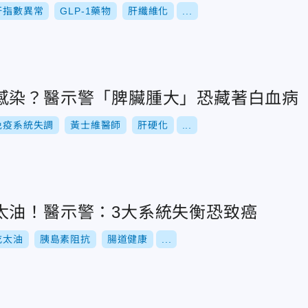
肝指數異常
GLP-1藥物
肝纖維化
...
感染？醫示警「脾臟腫大」恐藏著白血病
免疫系統失調
黃士維醫師
肝硬化
...
太油！醫示警：3大系統失衡恐致癌
吃太油
胰島素阻抗
腸道健康
...