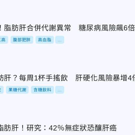
！脂肪肝合併代謝異常 糖尿病風險飆6
三高
腹部肥胖
高血脂
...
肪肝？每周1杯手搖飲 肝硬化風險暴增4
飲
果糖代謝
含糖飲料
...
脂肪肝！研究：42％無症狀恐釀肝癌