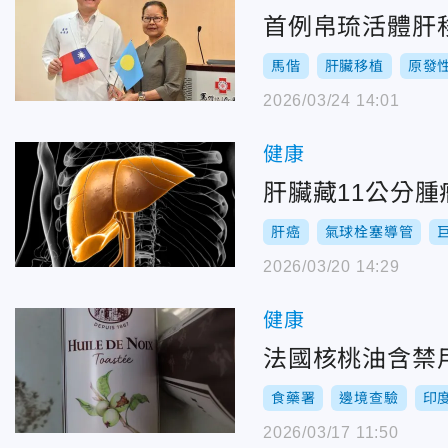
首例帛琉活體肝
馬偕
肝臟移植
原發
2026/03/24 14:01
健康
肝臟藏11公分
肝癌
氣球栓塞導管
2026/03/20 14:29
健康
法國核桃油含禁
食藥署
邊境查驗
印
2026/03/17 11:50