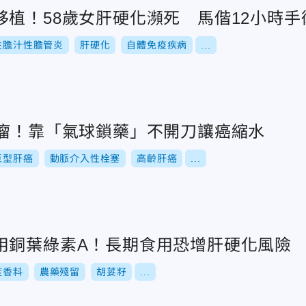
移植！58歲女肝硬化瀕死 馬偕12小時手
性膽汁性膽管炎
肝硬化
自體免疫疾病
...
腫瘤！靠「氣球鎖藥」不開刀讓癌縮水
巨型肝癌
動脈介入性栓塞
高齡肝癌
...
用銅葉綠素A！長期食用恐增肝硬化風險
度香料
農藥殘留
胡荽籽
...