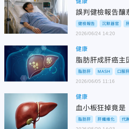
健康
誤判健檢報告釀
健檢報告
沉默器官
2026/06/24 14:20
健康
脂肪肝成肝癌主
脂肪肝
MASH
口服
2026/06/05 11:16
健康
血小板狂掉竟是
脂肪肝
肝纖維化
代