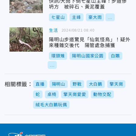
快訊/大雨下倒七星山主峰！步道慘
坍方 被碎石、黃泥覆蓋
七星山
主峰
豪大雨
...
生活
2024/08/21 08:40
陽明山步道驚見「仙氣怪鳥」！疑外
來種雜交後代 陽管處急捕獲
環頸雉
陽明山國家公園
白鷴
...
相關標籤：
直播
陽明山
野戰
大白鵝
擎天崗
蛇
桌椅
擎天崗愛愛
動物交配
絨毛大白鵝玩偶