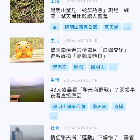
生活
2026/05/18 16:53
陽明山驚見「蛇群熱戀」現場 網
笑：擎天崗比較讓人害羞
蛇
陽明山國家公園
擎天崗
...
生活
2026/05/17 16:20
擎天崗活春宮椅驚見「白鵝交配」
遊客瘋拍「高難度體位」
擎天崗
野戰
陽明山
...
生活
2026/05/16 07:48
43人凌晨看「擎天崗野戰」？網揭半
夜看直播原因
陽明山國家公園
擎天崗
直播
...
社會
2026/05/15 13:50
情侶擎天崗「運動」下場慘了 陽管