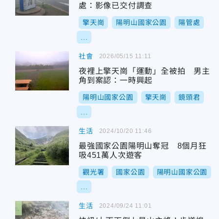
處：影像已交付調查
擎天崗
陽明山國家公園
陽管處
...
社會
2026/05/15 11:11
夜裡上擎天崗「運動」全被拍 男主
角到案認：一時興起
陽明山國家公園
擎天崗
鏡頭君
...
生活
2024/10/20 11:46
最強國家公園陽明山奪冠 8個月狂
吸451萬人次遊客
觀光署
國家公園
陽明山國家公園
...
生活
2024/09/24 11:01