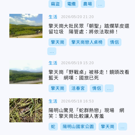
竊盜
電纜
農場
...
生活
2026/05/20 21:20
擎天崗大批民眾「朝聖」踏爛草皮還
留垃圾 陽管處：將依法取締！
擎天崗
擎天崗戀人桌椅
情侶
...
生活
2026/05/19 15:20
擎天崗「野戰桌」被移走！鏡頭改看
藍天 網嘆：國旅已死
擎天崗
活春宮
情侶
...
生活
2026/05/18 16:53
陽明山驚見「蛇群熱戀」現場 網
笑：擎天崗比較讓人害羞
蛇
陽明山國家公園
擎天崗
...