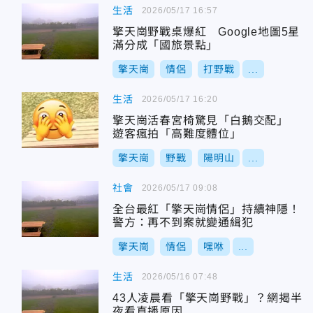
生活
2026/05/17 16:57
擎天崗野戰桌爆紅 Google地圖5星
滿分成「國旅景點」
擎天崗
情侶
打野戰
...
生活
2026/05/17 16:20
擎天崗活春宮椅驚見「白鵝交配」
遊客瘋拍「高難度體位」
擎天崗
野戰
陽明山
...
社會
2026/05/17 09:08
全台最紅「擎天崗情侶」持續神隱！
警方：再不到案就變通緝犯
擎天崗
情侶
嘿咻
...
生活
2026/05/16 07:48
43人凌晨看「擎天崗野戰」？網揭半
夜看直播原因