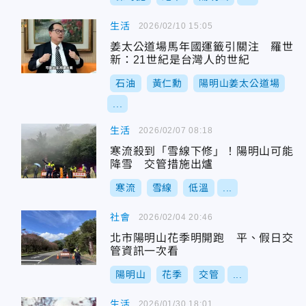
生活
2026/02/10 15:05
姜太公道場馬年國運籤引關注 羅世
新：21世紀是台灣人的世紀
石油
黃仁勳
陽明山姜太公道場
...
生活
2026/02/07 08:18
寒流殺到「雪線下修」！陽明山可能
降雪 交管措施出爐
寒流
雪線
低溫
...
社會
2026/02/04 20:46
北市陽明山花季明開跑 平、假日交
管資訊一次看
陽明山
花季
交管
...
生活
2026/01/30 18:01