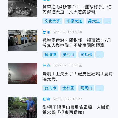
貨車逆向4秒奪命！「撞球好手」枉
死仰德大道 文大悲痛發聲
文化大學
仰德大道
男大生
...
要聞
2026/06/16 16:16
視導雷達站、關指部 賴清德：7月
設無人機中隊！不放棄國防預算
賴清德
陽明山
關指部
...
社會
2026/05/28 08:35
陽明山上失火了！鐵皮屋狂燃「廚房
燒光光」
台北市
士林區
陽明山
...
社會
2026/05/22 18:27
影/男子陽明山農場偷電纜 人贓俱
獲求饒「把東西還你」