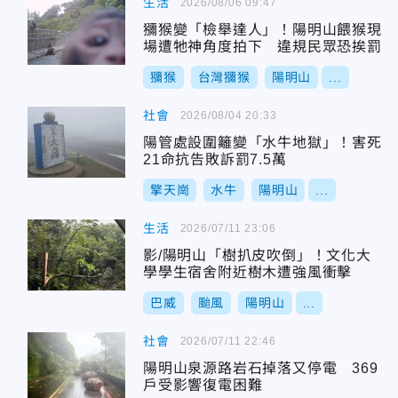
生活
2026/08/06 09:47
獼猴變「檢舉達人」！陽明山餵猴現
場遭牠神角度拍下 違規民眾恐挨罰
獼猴
台灣獼猴
陽明山
...
社會
2026/08/04 20:33
陽管處設圍籬變「水牛地獄」！害死
21命抗告敗訴罰7.5萬
擎天崗
水牛
陽明山
...
生活
2026/07/11 23:06
影/陽明山「樹扒皮吹倒」！文化大
學學生宿舍附近樹木遭強風衝擊
巴威
颱風
陽明山
...
社會
2026/07/11 22:46
陽明山泉源路岩石掉落又停電 369
戶受影響復電困難