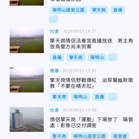
陽明山國家公園
擎天崗
直播
...
社會
2026/05/15 16:27
擎天崗情侶活春宮直播放送 男主角
放鳥警方尚未到案
直播
擎天崗
陽明山
...
健康
2026/05/15 15:31
擎天崗情侶野戰爆紅 泌尿醫幽默衛
教「不要在晴天肛」
擎天崗
陽明山
直播
...
社會
2026/05/15 13:50
情侶擎天崗「運動」下場慘了 陽管
處：影像已交付調查
擎天崗
陽明山國家公園
陽管處