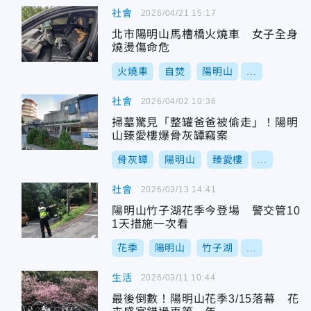
社會
2026/04/21 15:17
北市陽明山馬槽橋火燒車 女子全身
燒燙傷命危
火燒車
自焚
陽明山
...
社會
2026/04/02 10:36
掃墓驚見「整罐爸爸被偷走」！陽明
山臻愛樓爆骨灰罈竊案
骨灰罈
陽明山
臻愛樓
...
社會
2026/03/13 14:41
陽明山竹子湖花季今登場 警交管10
1天措施一次看
花季
陽明山
竹子湖
...
生活
2026/03/11 10:44
最後倒數！陽明山花季3/15落幕 花