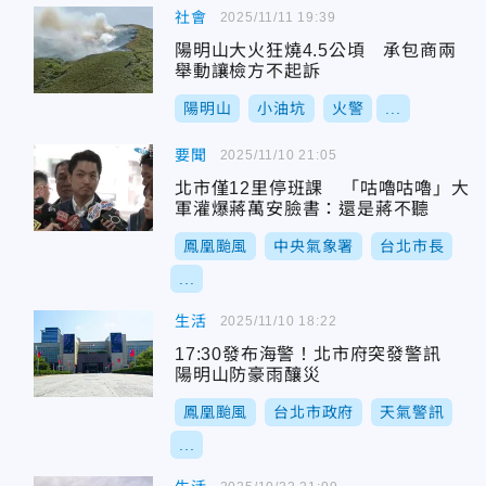
社會
2025/11/11 19:39
陽明山大火狂燒4.5公頃 承包商兩
舉動讓檢方不起訴
陽明山
小油坑
火警
...
要聞
2025/11/10 21:05
北市僅12里停班課 「咕嚕咕嚕」大
軍灌爆蔣萬安臉書：還是蔣不聽
鳳凰颱風
中央氣象署
台北市長
...
生活
2025/11/10 18:22
17:30發布海警！北市府突發警訊
陽明山防豪雨釀災
鳳凰颱風
台北市政府
天氣警訊
...