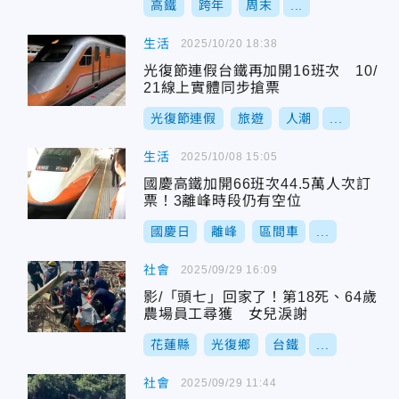
高鐵
跨年
周末
...
生活
2025/10/20 18:38
光復節連假台鐵再加開16班次 10/
21線上實體同步搶票
光復節連假
旅遊
人潮
...
生活
2025/10/08 15:05
國慶高鐵加開66班次44.5萬人次訂
票！3離峰時段仍有空位
國慶日
離峰
區間車
...
社會
2025/09/29 16:09
影/「頭七」回家了！第18死、64歲
農場員工尋獲 女兒淚謝
花蓮縣
光復鄉
台鐵
...
社會
2025/09/29 11:44