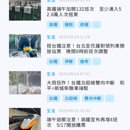
生活
2025/05/28 10:43
高鐵端午加開132班次 至少湧入5
2.8萬人次搭乘
高鐵
連假
疏運
...
生活
2025/05/19 11:29
搭台鐵注意！台北至花蓮對號列車開
放站票 晚間6時前班次調整
台鐵
停駛
搶修
...
生活
2025/05/19 07:41
大雨狂炸！台鐵北迴線雙向中斷 和
平=新城柴聯車接駁
台鐵
北迴線
雙向中斷
...
生活
2025/05/15 12:42
端午返鄉注意！高鐵宣布再增4班
次 5/17開放購票