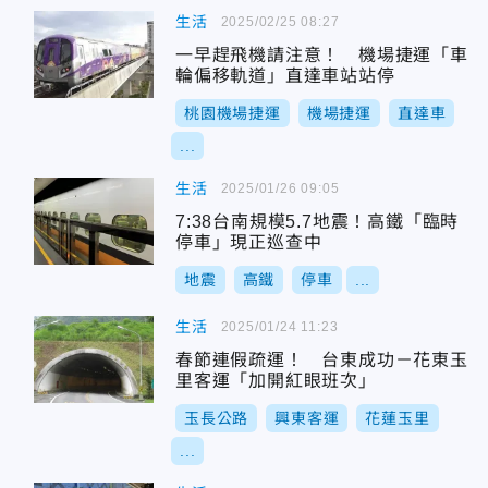
生活
2025/02/25 08:27
一早趕飛機請注意！ 機場捷運「車
輪偏移軌道」直達車站站停
桃園機場捷運
機場捷運
直達車
...
生活
2025/01/26 09:05
7:38台南規模5.7地震！高鐵「臨時
停車」現正巡查中
地震
高鐵
停車
...
生活
2025/01/24 11:23
春節連假疏運！ 台東成功－花東玉
里客運「加開紅眼班次」
玉長公路
興東客運
花蓮玉里
...