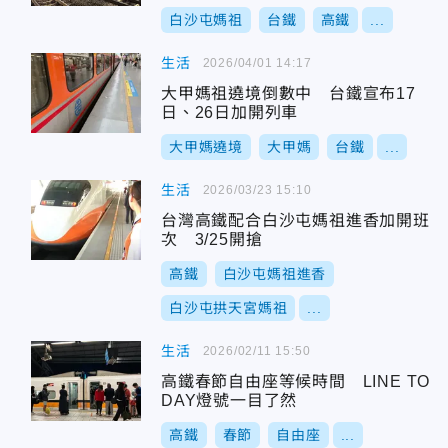
白沙屯媽祖
台鐵
高鐵
...
生活
2026/04/01 14:17
大甲媽祖遶境倒數中 台鐵宣布17
日、26日加開列車
大甲媽遶境
大甲媽
台鐵
...
生活
2026/03/23 15:10
台灣高鐵配合白沙屯媽祖進香加開班
次 3/25開搶
高鐵
白沙屯媽祖進香
白沙屯拱天宮媽祖
...
生活
2026/02/11 15:50
高鐵春節自由座等候時間 LINE TO
DAY燈號一目了然
高鐵
春節
自由座
...