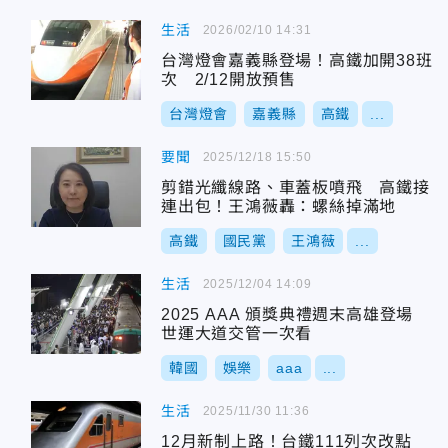
生活
2026/02/10 14:31
台灣燈會嘉義縣登場！高鐵加開38班
次 2/12開放預售
台灣燈會
嘉義縣
高鐵
...
要聞
2025/12/18 15:50
剪錯光纖線路、車蓋板噴飛 高鐵接
連出包！王鴻薇轟：螺絲掉滿地
高鐵
國民黨
王鴻薇
...
生活
2025/12/04 14:09
2025 AAA 頒獎典禮週末高雄登場
世運大道交管一次看
韓國
娛樂
aaa
...
生活
2025/11/30 11:36
12月新制上路！台鐵111列次改點