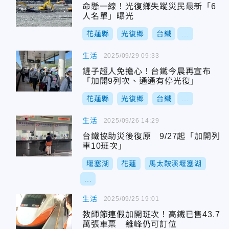
命懸一線！光復鄉失蹤災民最新「6
人名單」曝光
花蓮縣
光復鄉
台鐵
...
生活
2025/09/29 09:33
鏟子超人免擔心！台鐵今晨再宣布
「加開9列次、通通有停光復」
花蓮縣
光復鄉
台鐵
...
生活
2025/09/26 14:29
台鐵協助災後復原 9/27起「加開列
車10班次」
堰塞湖
花蓮
馬太鞍溪堰塞湖
...
生活
2025/09/25 19:01
教師節連假加開班次！高鐵已售43.7
萬張車票 離峰仍可訂位