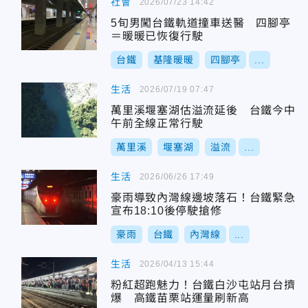
社會
2026/07/23 14:42
5旬男闖台鐵軌道撞車送醫 四腳亭
＝暖暖已恢復行駛
台鐵
基隆暖暖
四腳亭
...
生活
2026/07/19 07:47
萬里溪堰塞湖估溢流延後 台鐵今中
午前全線正常行駛
萬里溪
堰塞湖
溢流
...
生活
2026/06/26 17:49
豪雨導致內灣線邊坡落石！台鐵緊急
宣布18:10後停駛搶修
豪雨
台鐵
內灣線
...
生活
2026/04/13 15:44
粉紅超跑魅力！台鐵白沙屯站月台擠
爆 高鐵苗栗站運量刷新高