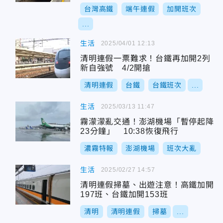
台灣高鐵
端午連假
加開班次
...
生活
2025/04/01 12:13
清明連假一票難求！台鐵再加開2列
新自強號 4/2開搶
清明連假
台鐵
台鐵班次
...
生活
2025/03/13 11:47
霧濛濛亂交通！澎湖機場「暫停起降
23分鐘」 10:38恢復飛行
濃霧特報
澎湖機場
班次大亂
生活
2025/02/27 14:57
清明連假掃墓、出遊注意！高鐵加開
197班、台鐵加開153班
清明
清明連假
掃墓
...