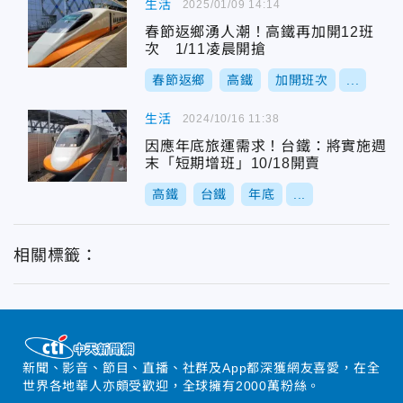
生活
2025/01/09 14:14
春節返鄉湧人潮！高鐵再加開12班
次 1/11凌晨開搶
春節返鄉
高鐵
加開班次
...
生活
2024/10/16 11:38
因應年底旅運需求！台鐵：將實施週
末「短期增班」10/18開賣
高鐵
台鐵
年底
...
相關標籤：
新聞、影音、節目、直播、社群及App都深獲網友喜愛，在全
世界各地華人亦頗受歡迎，全球擁有2000萬粉絲。