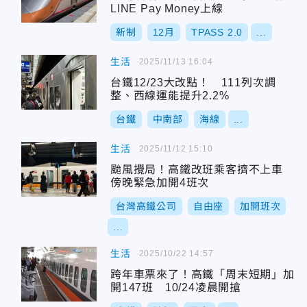
LINE Pay Money上線
新制
12月
TPASS 2.0
...
生活
2025/11/13 16:04
台鐵12/23大改點！ 111列次調
整、西線運能提升2.2%
台鐵
中南部
海線
...
生活
2025/11/12 15:10
颱風攪局！高鐵改班乘客擠不上車
傍晚緊急加開4班次
台灣高鐵公司
自由座
加開班次
...
生活
2025/10/22 14:57
跨年車票來了！高鐵「周末短期」加
開147班 10/24凌晨開搶