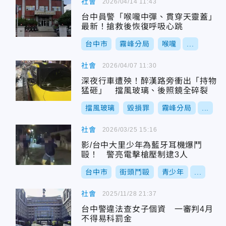
社會
2026/04/14 11:43
台中員警「喉嚨中彈、貫穿天靈蓋」
最新！搶救後恢復呼吸心跳
台中市
霧峰分局
喉嚨
...
社會
2026/04/07 11:30
深夜行車遭殃！醉漢路旁衝出「持物
猛砸」 擋風玻璃、後照鏡全碎裂
擋風玻璃
毀損罪
霧峰分局
...
社會
2026/03/25 15:16
影/台中大里少年為藍牙耳機爆鬥
毆！ 警亮電擊槍壓制逮3人
台中市
街頭鬥毆
青少年
...
社會
2025/11/28 21:37
台中警違法查女子個資 一審判4月
不得易科罰金