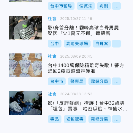
台中市警局
個資法
判刑
...
社會
2025/10/27 11:46
影/身首分離！霧峰高球白骨男屍
疑因「欠1萬元不還」遭殺害
台中
高爾夫球場
白骨案
...
社會
2025/08/09 20:45
台中1400萬保險箱離奇失蹤！警方
追回2竊賊遭聲押獲准
台中市
警察局
霧峰分局
...
社會
2024/08/28 13:52
影/「反詐群組」掩護！台中32歲男
「埋包」賣毒 哈密瓜碇、神仙水都
有
毒品
埋包販毒
霧峰分局
...