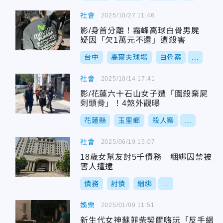
社會
2025/10/27 11:46
影/身首分離！霧峰高球白骨男屍
疑因「欠1萬元不還」遭殺害
台中
高爾夫球場
白骨案
...
社會
2025/10/14 17:41
影/花蓮六十石山女子遭「圍殺棄屍
剩頭骨」！4煞外觀曝
花蓮縣
玉里鄉
殺人案
...
社會
2025/06/19 15:07
18歲女幫友討5千債務 綑綁囚禁被
害人遭逮
債務
討債
綑綁
...
娛樂
2025/01/09 11:51
新生代女神蘇菲柴契爾嗨玩「反手綑