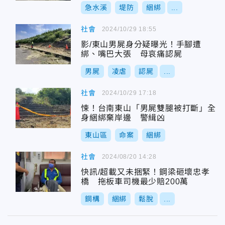
急水溪
堤防
綑綁
...
社會
2024/10/29 18:55
影/東山男屍身分疑曝光！手腳遭
綁、嘴巴大張 母哀痛認屍
男屍
凌虐
認屍
...
社會
2024/10/29 17:18
悚！台南東山「男屍雙腿被打斷」全
身綑綁棄岸邊 警緝凶
東山區
命案
綑綁
社會
2024/08/20 14:28
快訊/超載又未捆緊！鋼梁砸壞忠孝
橋 拖板車司機最少賠200萬
鋼構
綑綁
鬆脫
...