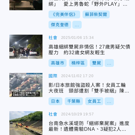
綁」 愛上男魯蛇「野外PLAY」全
都攝
《完美伴侶》
蘇菲柴契爾
傑克奎德
...
社會
2025/01/06 15:34
高雄綑綁雙屍非情侶！27歲男疑欠債
壓力 約32歲女網友輕生
高雄市
楠梓區
雙屍
...
國際
2024/11/02 17:20
影/日本旅館強盜殺人案！女員工輪
大夜班 頸部遭割「雙手被綑」陳屍
休息室
日本
千葉縣
女員工
...
社會
2024/10/29 19:57
台南急水溪堤防「綑綁棄屍案」進度
最新！遺體需驗DNA、3疑犯2人遭
逮