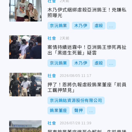
社會
2天前
木乃伊式綑綁虐殺亞洲鎢王！兇嫌私
照曝光
京沅鎢業
木乃伊
虐殺
...
社會
2天前
案情持續迷霧中！亞洲鎢王慘死再扯
出「黑道生死籤」疑雲
京沅鎢業
木乃伊
虐殺
...
社會
2026/08/05 11:17
押了！恩將仇報虐殺鎢業董座「前員
工羈押禁見」
京沅鎢鈷資源股份有限公司
鎢業董座
聲押
...
社會
2026/07/28 11:39