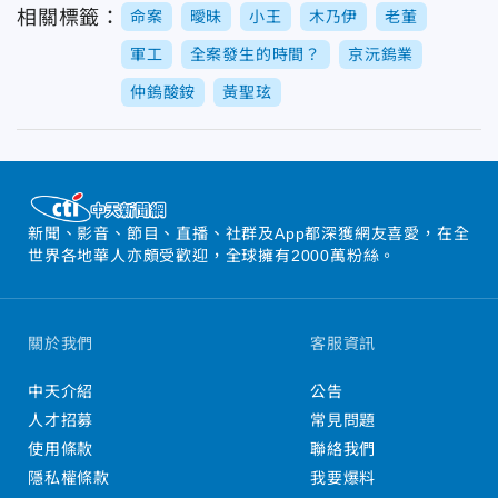
相關標籤：
命案
曖昧
小王
木乃伊
老董
軍工
全案發生的時間？
京沅鎢業
仲鎢酸銨
黃聖玹
新聞、影音、節目、直播、社群及App都深獲網友喜愛，在全
世界各地華人亦頗受歡迎，全球擁有2000萬粉絲。
關於我們
客服資訊
中天介紹
公告
人才招募
常見問題
使用條款
聯絡我們
隱私權條款
我要爆料