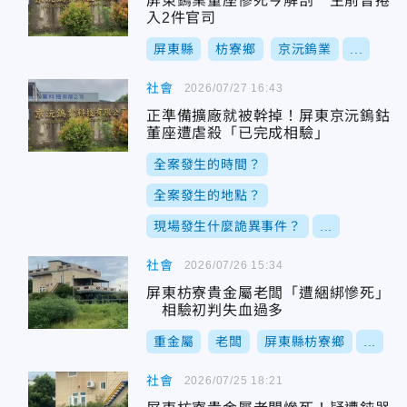
屏東鎢業董座慘死今解剖 生前曾捲
入2件官司
屏東縣
枋寮鄉
京沅鎢業
...
社會
2026/07/27 16:43
正準備擴廠就被幹掉！屏東京沅鎢鈷
董座遭虐殺「已完成相驗」
全案發生的時間？
全案發生的地點？
現場發生什麼詭異事件？
...
社會
2026/07/26 15:34
屏東枋寮貴金屬老闆「遭綑綁慘死」
相驗初判失血過多
重金屬
老闆
屏東縣枋寮鄉
...
社會
2026/07/25 18:21