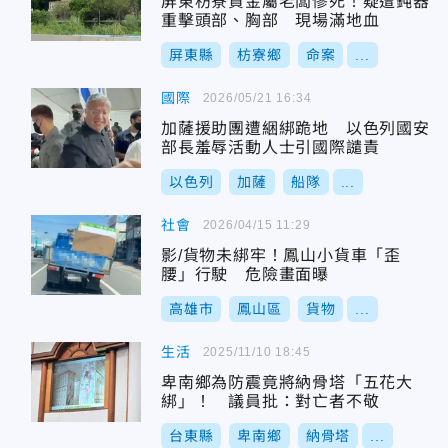
屏東枋寮貴金屬老闆慘死！疑遭鈍器
重擊頭部、胸部 現場滿地血
屏東縣
枋寮鄉
命案
...
國際
2026/05/21 16:34
加薩援助團遭綑綁跪地 以色列國安
部長羞辱活動人士引國際譴責
以色列
加薩
船隊
...
社會
2026/04/15 11:29
影/貨物未綁牢！鳳山小貨車「歪
腰」行駛 危險畫面曝
高雄市
鳳山區
貨物
...
生活
2025/11/10 18:45
卑南鄉為防震竟將納骨塔「五花大
綁」！ 議員批：對亡者不敬
台東縣
卑南鄉
納骨塔
...