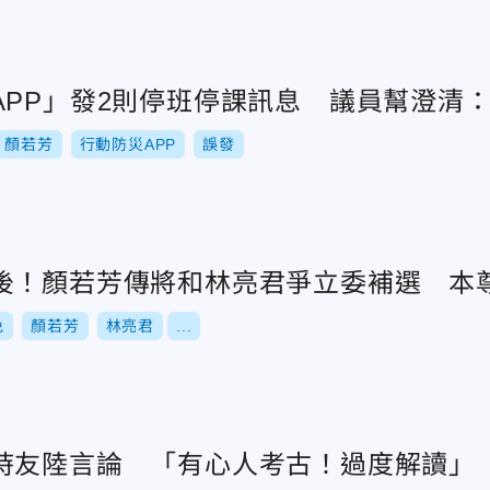
APP」發2則停班停課訊息 議員幫澄清
顏若芳
行動防災APP
誤發
後！顏若芳傳將和林亮君爭立委補選 本
免
顏若芳
林亮君
...
時友陸言論 「有心人考古！過度解讀」