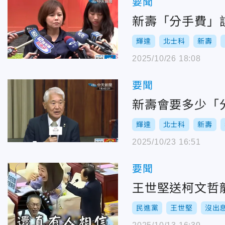
要聞
新壽「分手費」
輝達
北士科
新壽
2025/10/26 18:08
要聞
新壽會要多少「分
輝達
北士科
新壽
2025/10/23 16:51
要聞
王世堅送柯文哲
民進黨
王世堅
沒出