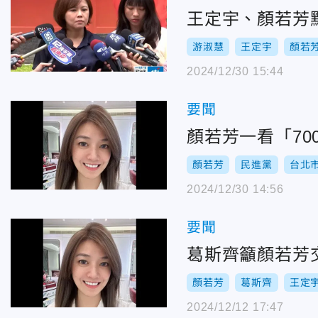
王定宇、顏若芳
游淑慧
王定宇
顏若
2024/12/30 15:44
要聞
顏若芳一看「7
顏若芳
民進黨
台北
2024/12/30 14:56
要聞
葛斯齊籲顏若芳
顏若芳
葛斯齊
王定
2024/12/12 17:47