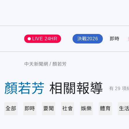
LIVE 24HR
決戰2026
即時
中天新聞網
顏若芳
顏若芳
相關報導
有
29
項
全部
即時
要聞
社會
娛樂
體育
生