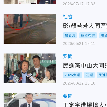
2026/07/17 17:33
社會
影/顏若芳大同
顏若芳
選舉布條
噴
2026/05/21 18:11
要聞
民進黨中山大同
2026大選
初選
民進
2026/03/12 13:18
要聞
王定宇遭爆搶人