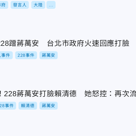
市府
發言人
大陸
...
228蹭蔣萬安 台北市政府火速回應打臉
八事件
228事件
蔣萬安
！228蔣萬安打臉賴清德 她怒控：再次
228事件
賴清德
蔣萬安