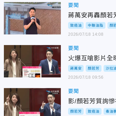
要聞
蔣萬安再轟顏若
致癌油
中聯油脂
顏
2026/07/18 14:08
要聞
火爆互嗆影片全
蔣萬安
顏若芳
沙拉
2026/07/18 09:56
要聞
影/顏若芳質詢
顏若芳
致癌油
毒油