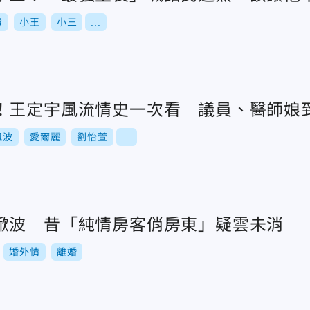
情
小王
小三
...
！王定宇風流情史一次看 議員、醫師娘
風波
愛爾麗
劉怡萱
...
掀波 昔「純情房客俏房東」疑雲未消
婚外情
離婚