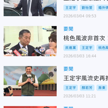
王定宇
劉怡萱
婚外
2026/03/04 09:53
要聞
桃色風波非首次
民進黨
王定宇
桃色
2026/03/03 16:44
要聞
王定宇風流史再
王定宇
顏若芳
房東
2026/03/03 11:21