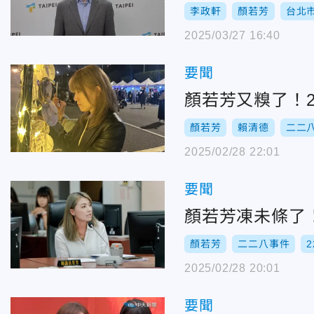
李政軒
顏若芳
台北
2025/03/27 16:40
要聞
顏若芳又糗了！
顏若芳
賴清德
二二
2025/02/28 22:01
要聞
顏若芳凍未條了
顏若芳
二二八事件
2025/02/28 20:01
要聞