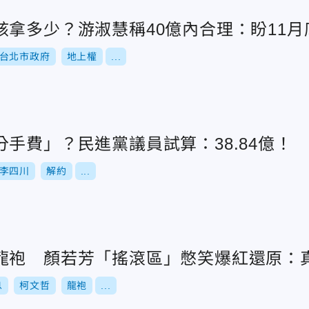
該拿多少？游淑慧稱40億內合理：盼11月
台北市政府
地上權
...
手費」？民進黨議員試算：38.84億！
李四川
解約
...
龍袍 顏若芳「搖滾區」憋笑爆紅還原：
息
柯文哲
龍袍
...