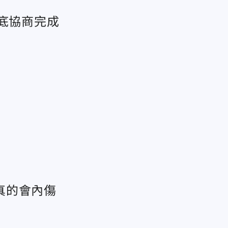
底協商完成
真的會內傷