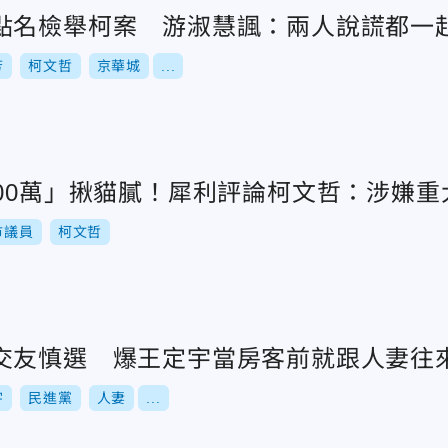
點名檢舉柯案 游淑慧諷：兩人說謊都一
芳
柯文哲
京華城
...
000萬」揪貓膩！犀利評論柯文哲：涉嫌重
市議員
柯文哲
交友慎選 爆王定宇當房客前就跟人妻往
宇
民進黨
人妻
...