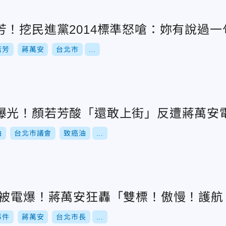
芳！挖民進黨2014標準怒嗆：妳有說過一
若芳
蔣萬安
台北市
...
曝光！顏若芳酸「還敢上街」反遭蔣萬安
油
台北市議會
致癌油
...
慘被電爆！蔣萬安狂轟「雙標！傲慢！護航
事件
蔣萬安
台北市長
...