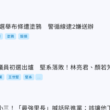
區選舉布條遭塗鴉 警循線逮2嫌送辦
漆
塗鴉
毀損
議員初選出爐 堅系落敗！林亮君、顏若
黨
王世堅
堅系
...
小三！「最強里長」喊話民進黨：該讓他