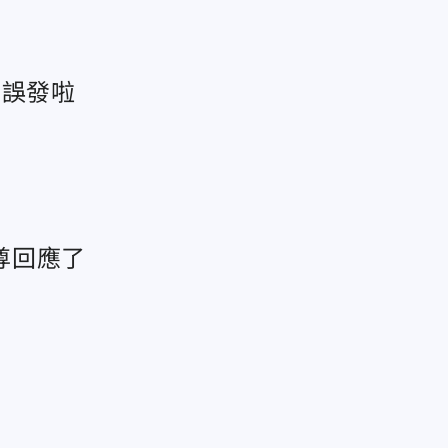
：誤發啦
尊回應了