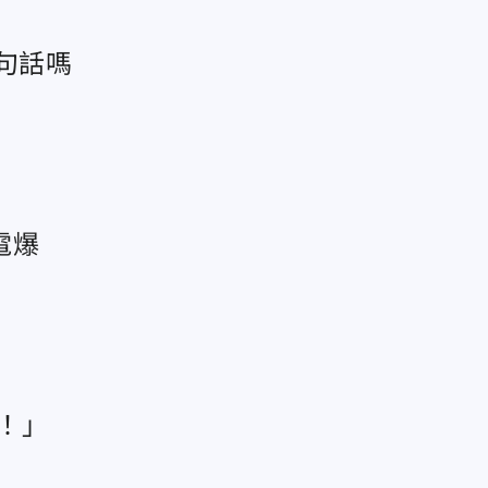
句話嗎
電爆
！」