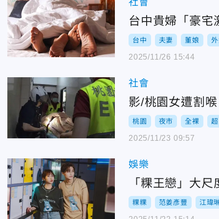
社會
台中貴婦「豪宅
台中
夫妻
董娘
外
2025/11/26 15:44
社會
影/桃園女遭割
桃園
夜市
全裸
超
2025/11/23 09:57
娛樂
「粿王戀」大尺
粿粿
范姜彥豐
江瑋