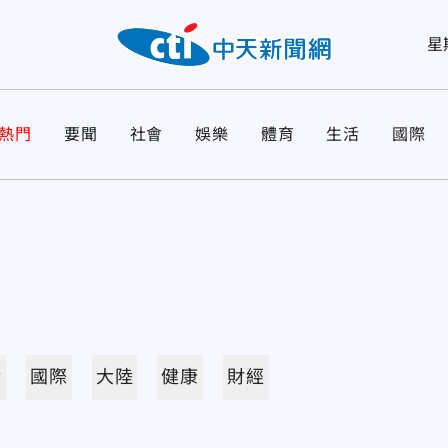
星
熱門
要聞
社會
娛樂
體育
生活
國際
活
國際
大陸
健康
財經