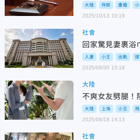
大陸
伴郎
重婚
小
2025/10/13 10:19
社會
回家驚見妻裹浴
人妻
小王
出軌
提
2025/08/30 15:18
大陸
不爽女友劈腿！
大陸
上海
小王
飛
2025/08/18 14:13
社會