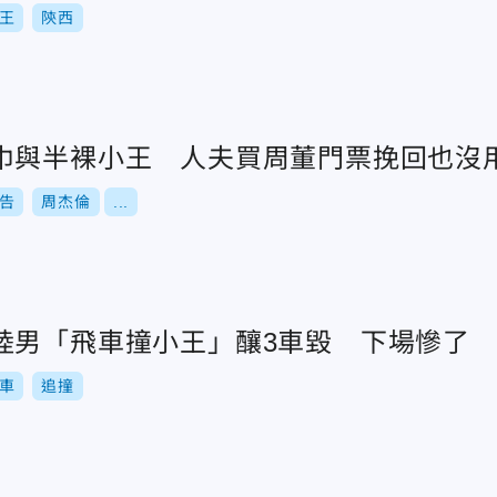
王
陝西
巾與半裸小王 人夫買周董門票挽回也沒
告
周杰倫
...
陸男「飛車撞小王」釀3車毀 下場慘了
車
追撞