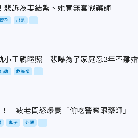
！悲訴為妻結紮、她竟無套戰藥師
懷孕
出軌
...
軌小王親暱照 悲曝為了家庭忍3年不離
出軌
戴綠帽
...
照！ 疲老闆怒爆妻「偷吃警察跟藥師」
帽
妻子
外遇
...