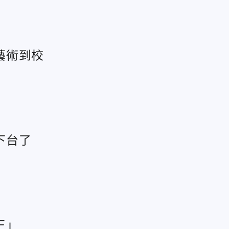
藝術到校
下台了
王」