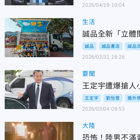
2026/04/19 10:04
生活
誠品全新「立體
誠品
誠品書店
誠品
2026/03/31 16:26
要聞
王定宇遭爆搶人
王定宇
劉怡萱
婚外
2026/03/04 09:53
大陸
恐怖！陸男不滿