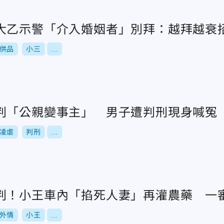
大乙示警「介入婚姻者」別拜：越拜越衰
供品
小三
...
判「公親變事主」 男子遭判刑現身喊冤
凌虐
判刑
...
判！小王車內「掐死人妻」再灌農藥 一
外情
小王
...