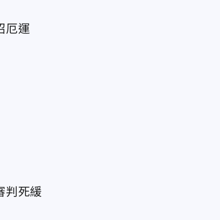
招厄運
審判死緩