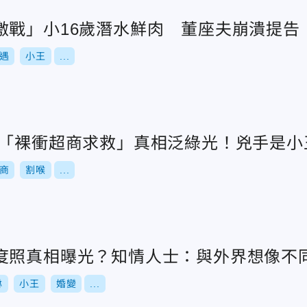
激戰」小16歲潛水鮮肉 董座夫崩潰提告
遇
小王
...
喉「裸衝超商求救」真相泛綠光！兇手是小
商
割喉
...
度照真相曝光？知情人士：與外界想像不
琳
小王
婚變
...