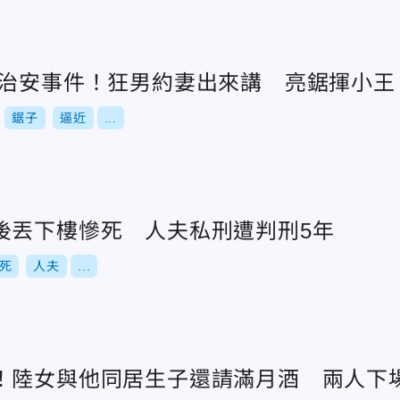
」治安事件！狂男約妻出來講 亮鋸揮小王
鋸子
逼近
...
後丟下樓慘死 人夫私刑遭判刑5年
死
人夫
...
！陸女與他同居生子還請滿月酒 兩人下