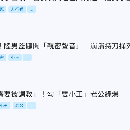
死
人行道
...
！陸男監聽聞「親密聲音」 崩潰持刀捅
害
小王
...
需要被調教」！勾「雙小王」老公綠爆
小王
老公
...