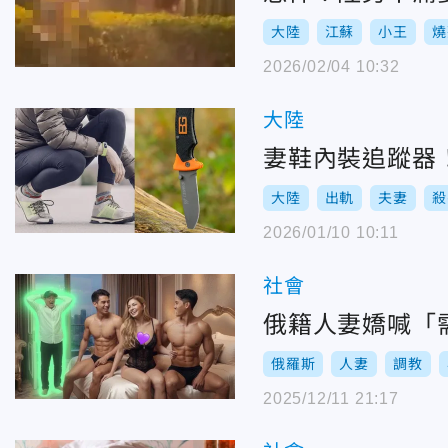
大陸
江蘇
小王
燒
2026/02/04 10:32
大陸
妻鞋內裝追蹤器
大陸
出軌
夫妻
殺
2026/01/10 10:11
社會
俄籍人妻嬌喊「
俄羅斯
人妻
調教
2025/12/11 21:17