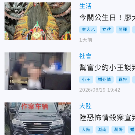
生活
今關公生日！廖
廖大乙
立秋
開運
1天前
社會
幫富少約小王談
小王
婚外情
羈押
2026/06/19 19:42
大陸
陸恐怖情殺案宣
大陸
湖南
瀏陽
婚