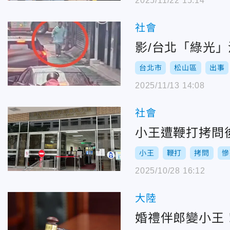
2025/11/22 15:14
社會
影/台北「綠光
台北市
松山區
出事
2025/11/13 14:08
社會
小王遭鞭打拷問
小王
鞭打
拷問
慘
2025/10/28 16:12
大陸
婚禮伴郎變小王