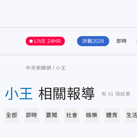
LIVE 24HR
決戰2026
即時
中天新聞網
小王
小王
相關報導
有
41
項結果
全部
即時
要聞
社會
娛樂
體育
生