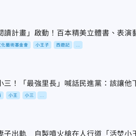
閱讀計畫」啟動！百本精美立體書、表演
文化藝術基金會
小王子
西遊記
...
小三！「最強里長」喊話民進黨：該讓他
情
小王
小三
...
妻子出軌 自製噴火槍在人行道「活焚小