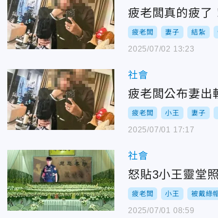
疲老闆真的疲了
疲老闆
妻子
結紮
2025/07/02 13:23
社會
疲老闆公布妻出
疲老闆
小王
妻子
2025/07/01 17:17
社會
怒貼3小王靈堂
疲老闆
小王
被戴綠
2025/07/01 08:59