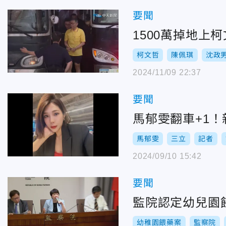
要聞
1500萬掉地
柯文哲
陳佩琪
沈政
2024/11/09 22:37
要聞
馬郁雯翻車+1
馬郁雯
三立
記者
2024/09/10 15:42
要聞
監院認定幼兒園
幼稚園餵藥案
監察院