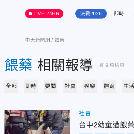
LIVE 24HR
決戰2026
即時
中天新聞網
餵藥
餵藥
相關報導
有
9
項結果
全部
即時
要聞
社會
娛樂
體育
生
社會
台中2幼童遭餵