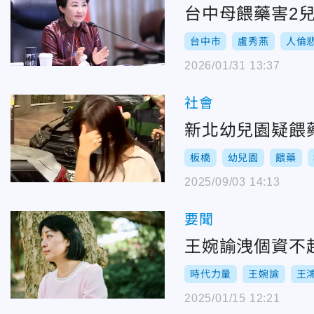
台中母餵藥害2
台中市
盧秀燕
人倫
2026/01/31 13:37
社會
新北幼兒園疑餵
板橋
幼兒園
餵藥
2025/09/03 14:13
要聞
王婉諭洩個資不
時代力量
王婉諭
王
2025/01/15 12:21