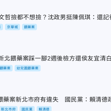
上柯文哲撿都不想撿？沈政男挺陳佩琪：還記
男
京華城
餵藥案
！新北餵藥案踩一腳2週後檢方還侯友宜清白
餵藥案
幼兒園餵藥案
餵藥案新北市府有違失 國民黨：賴清德
新北市府
國民黨
賴清德