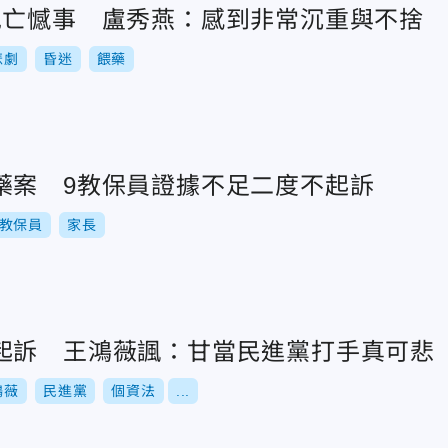
兒亡憾事 盧秀燕：感到非常沉重與不捨
悲劇
昏迷
餵藥
藥案 9教保員證據不足二度不起訴
教保員
家長
起訴 王鴻薇諷：甘當民進黨打手真可悲
鴻薇
民進黨
個資法
...