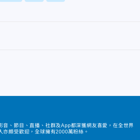
影音、節目、直播、社群及App都深獲網友喜愛，在全世界
人亦頗受歡迎，全球擁有2000萬粉絲。