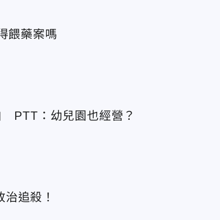
得餵藥案嗎
 PTT：幼兒園也經營？
政治追殺！