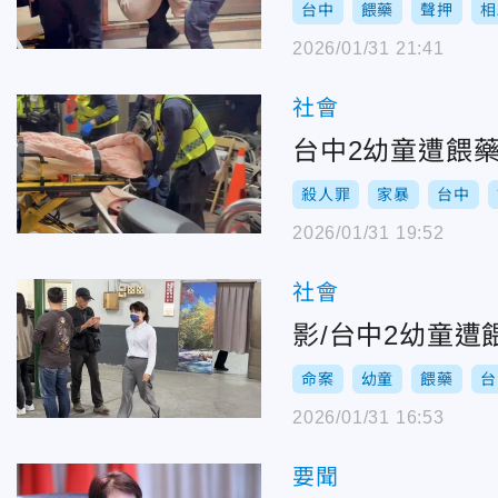
台中
餵藥
聲押
相
2026/01/31 21:41
社會
台中2幼童遭餵
殺人罪
家暴
台中
2026/01/31 19:52
社會
影/台中2幼童
命案
幼童
餵藥
台
2026/01/31 16:53
要聞