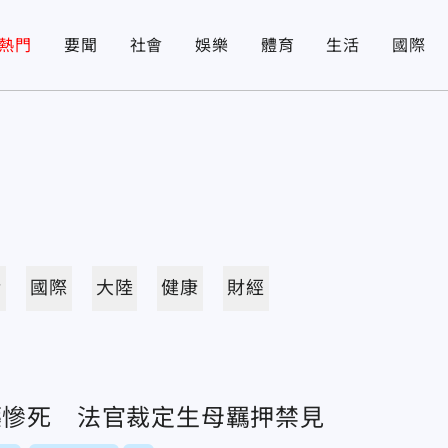
熱門
要聞
社會
娛樂
體育
生活
國際
活
國際
大陸
健康
財經
藥慘死 法官裁定生母羈押禁見