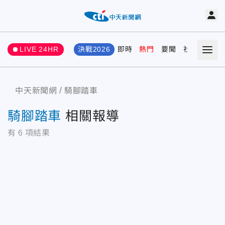
LIVE 24HR
決戰2026
即時
熱門
要聞
社會
娛樂
中天新聞網
騎腳踏車
騎腳踏車
相關報導
有
6
項結果