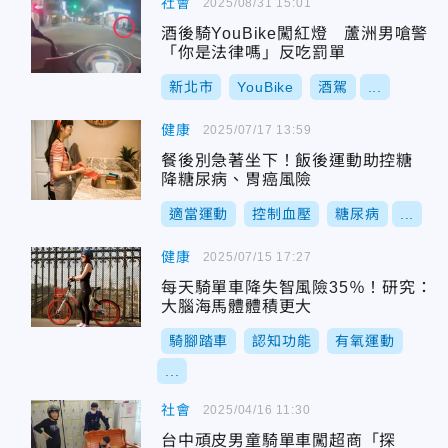
社會
2025/08/31 15:01
酒後騎YouBike闖紅燈 蘆洲男嗆警
「你是法律嗎」反吃罰單
新北市
YouBike
酒駕
...
健康
2025/07/17 13:59
餐後別急著坐下！飯後運動助控糖
降糖尿病、胃癌風險
適當運動
控制血壓
糖尿病
...
健康
2025/07/15 17:27
每天騎單車降失智風險35％！研究：
大腦海馬體體積更大
騎腳踏車
認知功能
有氧運動
...
社會
2025/04/16 11:30
台中頑皮男童騎單車闖超商「探