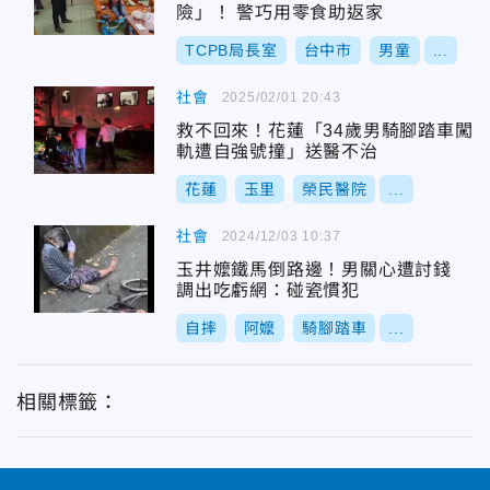
險」！ 警巧用零食助返家
TCPB局長室
台中市
男童
...
社會
2025/02/01 20:43
救不回來！花蓮「34歲男騎腳踏車闖
軌遭自強號撞」送醫不治
花蓮
玉里
榮民醫院
...
社會
2024/12/03 10:37
玉井嬤鐵馬倒路邊！男關心遭討錢
調出吃虧網：碰瓷慣犯
自摔
阿嬤
騎腳踏車
...
相關標籤：