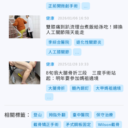
正前開微創手術
...
健康
2026/01/06 16:50
雙膝痛到趴流理台煮飯給孫吃！婦換
人工關節隔天能走
李綜合醫院
退化性關節炎
人工膝關節
...
健康
2025/11/28 10:33
8旬翁大腿骨折三段 三度手術站
起：明年要參加媽祖遶境
大腿骨折
髓內鋼釘
大甲媽祖遶境
...
相關標籤：
登山
拇指外翻
臺中醫院
保守治療
截骨矯正手術
矛式鋼板固定
Wilson截骨