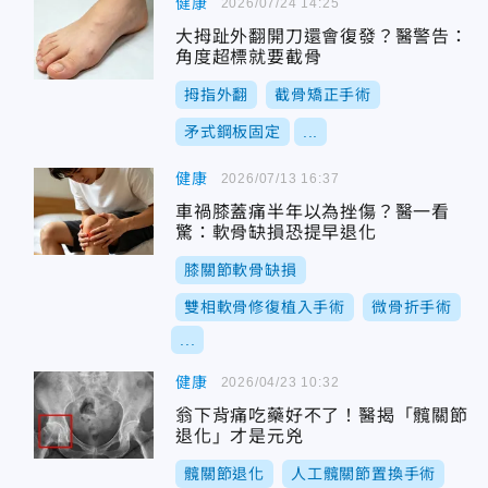
健康
2026/07/24 14:25
大拇趾外翻開刀還會復發？醫警告：
角度超標就要截骨
拇指外翻
截骨矯正手術
矛式鋼板固定
...
健康
2026/07/13 16:37
車禍膝蓋痛半年以為挫傷？醫一看
驚：軟骨缺損恐提早退化
膝關節軟骨缺損
雙相軟骨修復植入手術
微骨折手術
...
健康
2026/04/23 10:32
翁下背痛吃藥好不了！醫揭「髖關節
退化」才是元兇
髖關節退化
人工髖關節置換手術