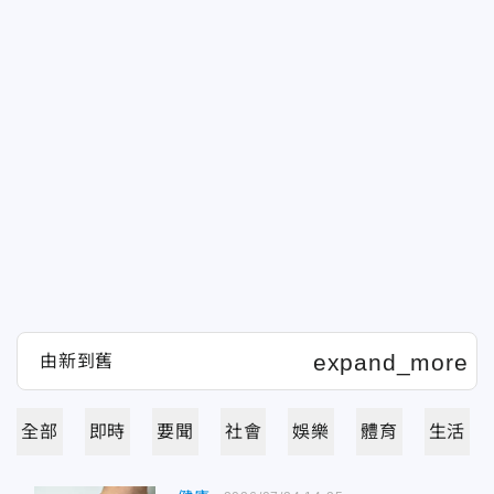
全部
即時
要聞
社會
娛樂
體育
生活