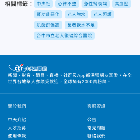
相關標籤：
中央社
心律不整
急性腎衰竭
高血壓
腎功能惡化
老人脫水
老人照護
肌酸酐偏高
長者飲水不足
台中市立老人復健綜合醫院
新聞、影音、節目、直播、社群及App都深獲網友喜愛，在全
世界各地華人亦頗受歡迎，全球擁有2000萬粉絲。
關於我們
客服資訊
中天介紹
公告
人才招募
常見問題
使用條款
聯絡我們