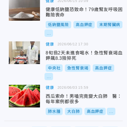
健康
2026/06/15 10:09
健康低鈉鹽恐致命！79歲腎友呼吸困
難險喪命
低鈉鹽風險
高血鉀症
末期腎臟病
...
健康
2026/06/12 17:30
8旬翁2天未進食喝水！急性腎衰竭血
鉀飆8.3險猝死
中央社
急性腎衰竭
高血鉀症
...
健康
2026/06/03 15:59
西瓜索命！男嗑完竟變大白肺 醫：
每年案例都很多
肺水腫
大白肺
高血鉀症
...