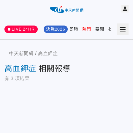
LIVE 24HR
決戰2026
即時
熱門
要聞
社會
娛樂
中天新聞網
高血鉀症
高血鉀症
相關報導
有
3
項結果