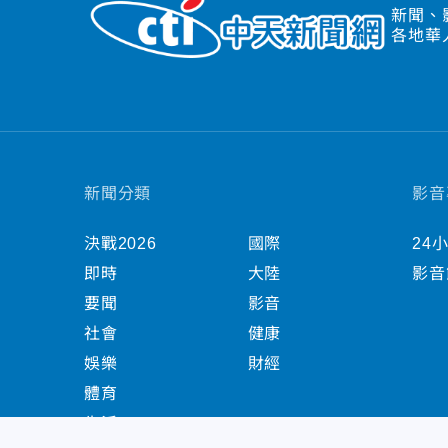
新聞、
各地華
新聞分類
影音
決戰2026
國際
24
即時
大陸
影音
要聞
影音
社會
健康
娛樂
財經
體育
生活