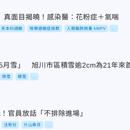
」真面目揭曉！感染醫：花粉症＋氣喘
禾本科過敏
咳嗽過敏症候群
人類偏肺病毒 hMPV
...
5月雪」 旭川市區積雪逾2cm為21年來
降雪
積雪
...
低！官員放話「不排除進場」
法新社
片山皋月
...