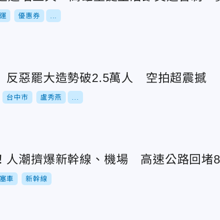
運
優惠券
...
」反惡罷大造勢破2.5萬人 空拍超震撼
台中市
盧秀燕
...
！人潮擠爆新幹線、機場 高速公路回堵
塞車
新幹線