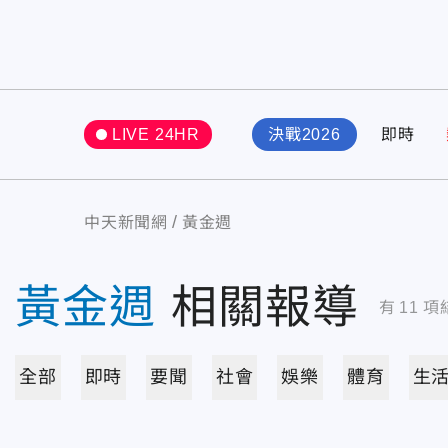
LIVE 24HR
決戰2026
即時
中天新聞網
黃金週
黃金週
相關報導
有
11
項
全部
即時
要聞
社會
娛樂
體育
生