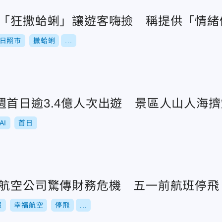
灘「狂撒蛤蜊」讓遊客嗨撿 稱提供「情緒
日照市
撒蛤蜊
...
週首日逾3.4億人次出遊 景區人山人海擠
AI
首日
陸航空公司驚傳財務危機 五一前航班停飛
假
幸福航空
停飛
...