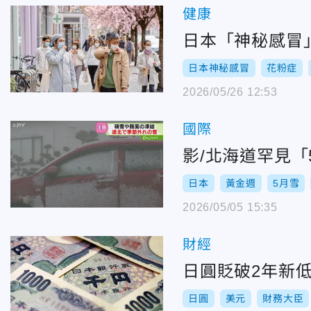
健康
日本「神秘感冒
日本神秘感冒
花粉症
2026/05/26 12:53
國際
影/北海道罕見「
日本
黃金週
5月雪
2026/05/05 15:35
財經
日圓貶破2年新
日圓
美元
財務大臣