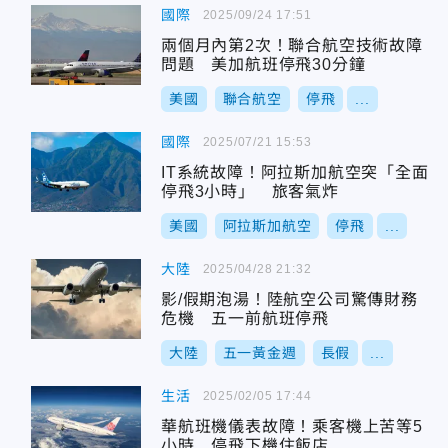
國際
2025/09/24 17:51
兩個月內第2次！聯合航空技術故障
問題 美加航班停飛30分鐘
美國
聯合航空
停飛
...
國際
2025/07/21 15:53
IT系統故障！阿拉斯加航空突「全面
停飛3小時」 旅客氣炸
美國
阿拉斯加航空
停飛
...
大陸
2025/04/28 21:32
影/假期泡湯！陸航空公司驚傳財務
危機 五一前航班停飛
大陸
五一黃金週
長假
...
生活
2025/02/05 17:44
華航班機儀表故障！乘客機上苦等5
小時 停飛下機住飯店