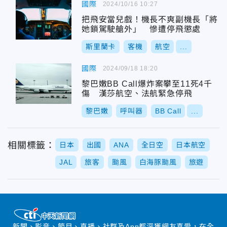
國際
2024/10/16 10:27
把飛安當兒戲！機長不爽副機長「將
她鎖駕駛艙外」 慘遭停飛懲處
斯里蘭卡
客機
航空
...
國際
2024/09/18 18:20
黎巴嫩BB Call爆炸案攀至11死4千
傷 漢莎航空、法航緊急停飛
黎巴嫩
呼叫器
BB Call
...
相關標籤：
日本
出國
ANA
全日空
日本航空
JAL
旅客
颱風
白海豚颱風
旅遊
新聞、影音、節目、直播、社群及App都深獲網友喜愛，在全