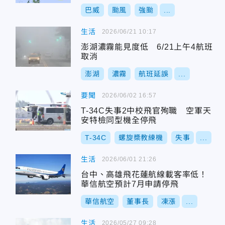
巴威
颱風
強颱
...
生活
2026/06/21 10:17
澎湖濃霧能見度低 6/21上午4航班
取消
澎湖
濃霧
航班延誤
...
要聞
2026/06/02 16:57
T-34C失事2中校飛官殉職 空軍天
安特檢同型機全停飛
T-34C
螺旋槳教練機
失事
...
生活
2026/06/01 21:26
台中、高雄飛花蓮航線載客率低！
華信航空預計7月申請停飛
華信航空
董事長
凍漲
...
生活
2026/05/27 09:28