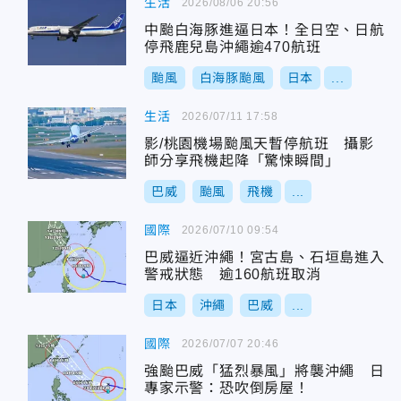
生活
2026/08/06 20:56
中颱白海豚進逼日本！全日空、日航
停飛鹿兒島沖繩逾470航班
颱風
白海豚颱風
日本
...
生活
2026/07/11 17:58
影/桃園機場颱風天暫停航班 攝影
師分享飛機起降「驚悚瞬間」
巴威
颱風
飛機
...
國際
2026/07/10 09:54
巴威逼近沖繩！宮古島、石垣島進入
警戒狀態 逾160航班取消
日本
沖繩
巴威
...
國際
2026/07/07 20:46
強颱巴威「猛烈暴風」將襲沖繩 日
專家示警：恐吹倒房屋！