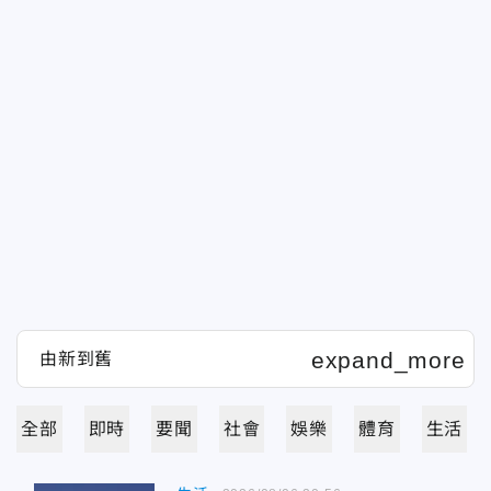
全部
即時
要聞
社會
娛樂
體育
生活