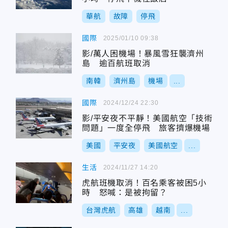
華航
故障
停飛
國際
2025/01/10 09:38
影/萬人困機場！暴風雪狂襲濟州
島 逾百航班取消
南韓
濟州島
機場
...
國際
2024/12/24 22:30
影/平安夜不平靜！美國航空「技術
問題」一度全停飛 旅客擠爆機場
美國
平安夜
美國航空
...
生活
2024/11/27 14:20
虎航班機取消！百名乘客被困5小
時 怒喊：是被拘留？
台灣虎航
高雄
越南
...