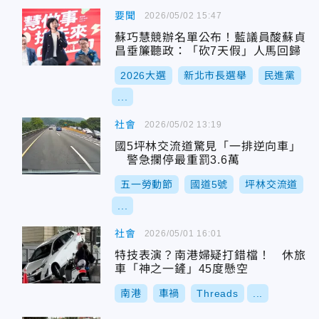
要聞
2026/05/02 15:47
蘇巧慧競辦名單公布！藍議員酸蘇貞
昌垂簾聽政：「砍7天假」人馬回歸
2026大選
新北市長選舉
民進黨
...
社會
2026/05/02 13:19
國5坪林交流道驚見「一排逆向車」
警急攔停最重罰3.6萬
五一勞動節
國道5號
坪林交流道
...
社會
2026/05/01 16:01
特技表演？南港婦疑打錯檔！ 休旅
車「神之一鏟」45度懸空
南港
車禍
Threads
...