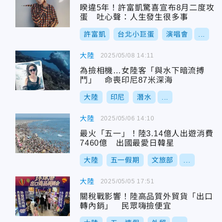
睽違5年！許富凱驚喜宣布8月二度攻
蛋 吐心聲：人生發生很多事
許富凱
台北小巨蛋
演唱會
...
大陸
2025/05/08 14:11
為撿相機…女陸客「與水下暗流搏
鬥」 命喪印尼87米深海
大陸
印尼
潛水
...
大陸
2025/05/06 14:10
最火「五一」！陸3.14億人出遊消費
7460億 出國最愛日韓星
大陸
五一假期
文旅部
...
大陸
2025/05/05 17:51
關稅戰影響！陸高品質外貿貨「出口
轉內銷」 民眾嗨撿便宜