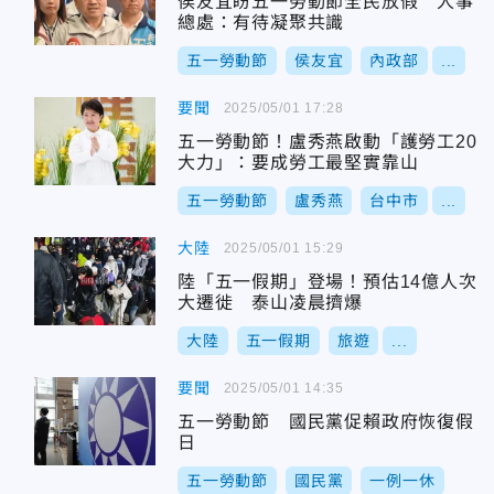
侯友宜盼五一勞動節全民放假 人事
總處：有待凝聚共識
五一勞動節
侯友宜
內政部
...
要聞
2025/05/01 17:28
五一勞動節！盧秀燕啟動「護勞工20
大力」：要成勞工最堅實靠山
五一勞動節
盧秀燕
台中市
...
大陸
2025/05/01 15:29
陸「五一假期」登場！預估14億人次
大遷徙 泰山凌晨擠爆
大陸
五一假期
旅遊
...
要聞
2025/05/01 14:35
五一勞動節 國民黨促賴政府恢復假
日
五一勞動節
國民黨
一例一休