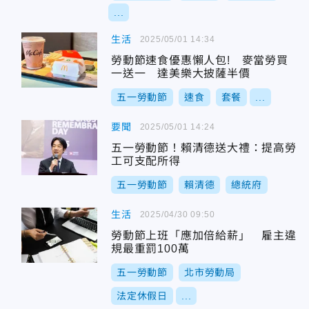
...
生活
2025/05/01 14:34
勞動節速食優惠懶人包! 麥當勞買
一送一 達美樂大披薩半價
五一勞動節
速食
套餐
...
要聞
2025/05/01 14:24
五一勞動節！賴清德送大禮：提高勞
工可支配所得
五一勞動節
賴清德
總統府
生活
2025/04/30 09:50
勞動節上班「應加倍給薪」 雇主違
規最重罰100萬
五一勞動節
北市勞動局
法定休假日
...