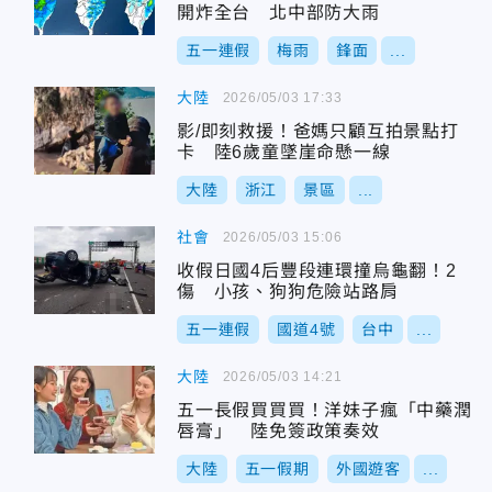
開炸全台 北中部防大雨
五一連假
梅雨
鋒面
...
大陸
2026/05/03 17:33
影/即刻救援！爸媽只顧互拍景點打
卡 陸6歲童墜崖命懸一線
大陸
浙江
景區
...
社會
2026/05/03 15:06
收假日國4后豐段連環撞烏龜翻！2
傷 小孩、狗狗危險站路肩
五一連假
國道4號
台中
...
大陸
2026/05/03 14:21
五一長假買買買！洋妹子瘋「中藥潤
唇膏」 陸免簽政策奏效
大陸
五一假期
外國遊客
...