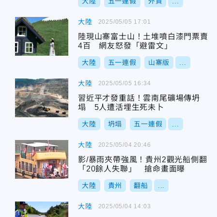
大陸
五一連假
外貿
...
大陸
2025/05/05 17:01
陸現山寨富士山！土堆噴白漆門票賣
4百 網友怒發「避雷文」
大陸
五一連假
山寨版
...
大陸
2025/05/05 16:34
習近平才發重話！雲南尾礦場傳坍
塌 5人遭活埋生死未卜
大陸
坍塌
五一連假
...
大陸
2025/05/04 20:46
影/暴雨夾帶強風！貴州2觀光船側翻
「20餘人失聯」 搶命畫面曝
大陸
貴州
翻船
...
大陸
2025/05/04 14:03