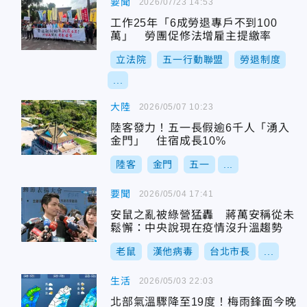
要聞
2026/07/23 14:53
工作25年「6成勞退專戶不到100
萬」 勞團促修法增雇主提繳率
立法院
五一行動聯盟
勞退制度
...
大陸
2026/05/07 10:23
陸客發力！五一長假逾6千人「湧入
金門」 住宿成長10%
陸客
金門
五一
...
要聞
2026/05/04 17:41
安鼠之亂被綠營猛轟 蔣萬安稱從未
鬆懈：中央說現在疫情沒升溫趨勢
老鼠
漢他病毒
台北市長
...
生活
2026/05/03 22:03
北部氣溫驟降至19度！梅雨鋒面今晚