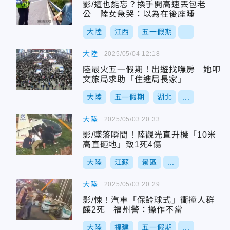
影/這也能忘？換手開高速丟包老
公 陸女急哭：以為在後座睡
大陸
江西
五一假期
...
大陸
2025/05/04 12:18
陸最火五一假期！出遊找嘸房 她叩
文旅局求助「住進局長家」
大陸
五一假期
湖北
...
大陸
2025/05/03 20:33
影/墜落瞬間！陸觀光直升機「10米
高直砸地」致1死4傷
大陸
江蘇
景區
...
大陸
2025/05/03 20:29
影/悚！汽車「保齡球式」衝撞人群
釀2死 福州警：操作不當
大陸
福建
五一假期
...