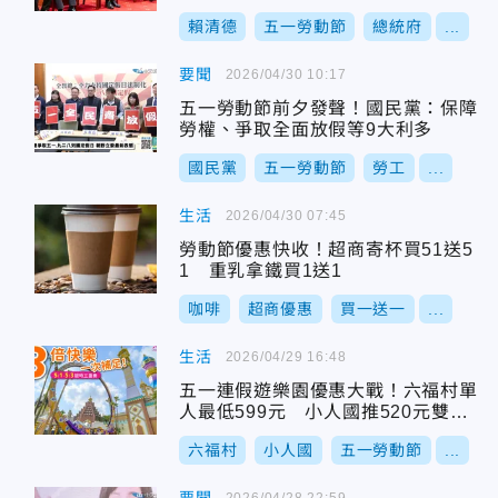
賴清德
五一勞動節
總統府
...
要聞
2026/04/30 10:17
五一勞動節前夕發聲！國民黨：保障
勞權、爭取全面放假等9大利多
國民黨
五一勞動節
勞工
...
生活
2026/04/30 07:45
勞動節優惠快收！超商寄杯買51送5
1 重乳拿鐵買1送1
咖啡
超商優惠
買一送一
...
生活
2026/04/29 16:48
五一連假遊樂園優惠大戰！六福村單
人最低599元 小人國推520元雙人
票
六福村
小人國
五一勞動節
...
2026/04/28 22:59