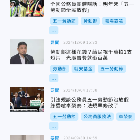
全國公務員團體喊話：明年起「五一
勞動節全民放假」
五一勞動節
勞動部
職場霸凌
...
要聞
2024/12/09 15:33
勞動部這樣花錢？給民視千萬拍1支
短片 光廣告費就砸百萬
勞動部
就安基金
五一勞動節
...
要聞
2024/10/04 17:38
引法規談公務員五一勞動節沒放假
綠委嗆卓榮泰：法規早修改了
五一勞動節
公務員服務法
卓榮泰
...
要聞
2024/09/30 14:59