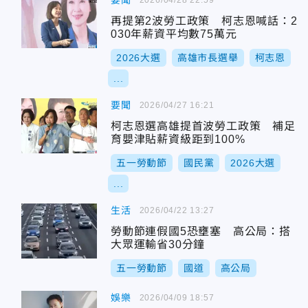
要聞
再提第2波勞工政策 柯志恩喊話：2
030年薪資平均數75萬元
2026大選
高雄市長選舉
柯志恩
...
要聞
2026/04/27 16:21
柯志恩選高雄提首波勞工政策 補足
育嬰津貼薪資級距到100%
五一勞動節
國民黨
2026大選
...
生活
2026/04/22 13:27
勞動節連假國5恐壅塞 高公局：搭
大眾運輸省30分鐘
五一勞動節
國道
高公局
娛樂
2026/04/09 18:57