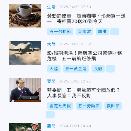
生活
2025/04/29 07:53
勞動節優惠！超商咖啡、珍奶買一送
一 寄杯買20送20到今天
五一勞動節
萊爾富
咖啡
...
大陸
2025/04/28 21:32
影/假期泡湯！陸航空公司驚傳財務
危機 五一前航班停飛
大陸
五一黃金週
長假
...
要聞
2025/03/20 12:21
藍委問：五一勞動節可全國放假？
人事長答：我不反對
國定七天假
五一勞動節
教師節
...
要聞
2024/12/31 14:40