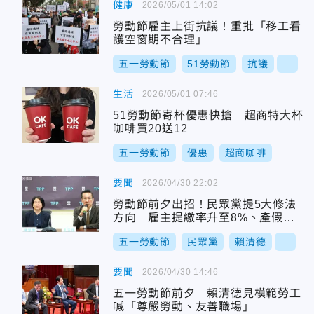
健康
2026/05/01 14:02
勞動節雇主上街抗議！重批「移工看
護空窗期不合理」
五一勞動節
51勞動節
抗議
...
生活
2026/05/01 07:46
51勞動節寄杯優惠快搶 超商特大杯
咖啡買20送12
五一勞動節
優惠
超商咖啡
要聞
2026/04/30 22:02
勞動節前夕出招！民眾黨提5大修法
方向 雇主提繳率升至8%、產假變1
0週
五一勞動節
民眾黨
賴清德
...
要聞
2026/04/30 14:46
五一勞動節前夕 賴清德見模範勞工
喊「尊嚴勞動、友善職場」