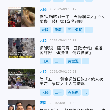
大陸
2025/05/03 16:12
影/火鍋吃到一半「天降喵星人」9人
燙傷 陸店家1舉動超暖
大陸
重慶
五一假期
...
大陸
2025/05/02 10:38
影/傻眼！陸海灘「狂撒蛤蜊」讓遊
客嗨撿 稱提供「情緒價值」
山東
五一
黃金週
...
大陸
2025/05/02 10:21
陸「五一」黃金週首日逾3.4億人次
出遊 景區人山人海擠爆
大陸
五一
黃金週
...
要聞
2025/05/01 17:34