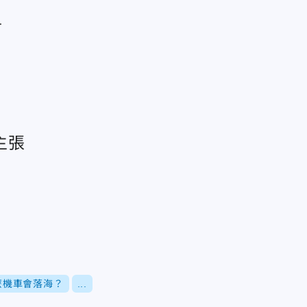
言
主張
麼機車會落海？
...