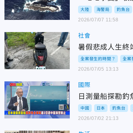
大陸
海警局
釣魚台
2026/07/07 11:58
社會
暑假悲成人生終
全案發生的時間？
全案
2026/07/05 13:13
國際
日測量船探勘釣
中國
日本
釣魚台
2026/07/02 21:13