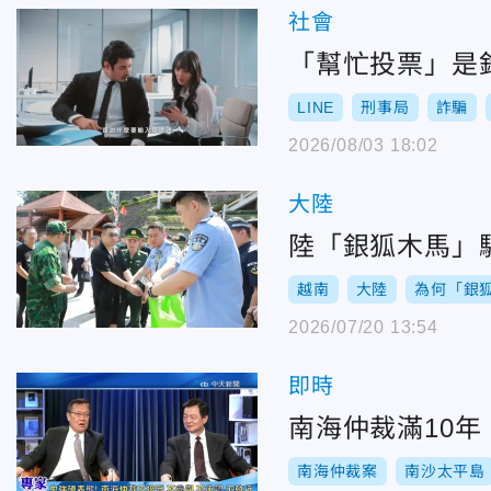
社會
「幫忙投票」是釣
LINE
刑事局
詐騙
2026/08/03 18:02
大陸
陸「銀狐木馬」
越南
大陸
為何「銀
2026/07/20 13:54
即時
南海仲裁滿10
南海仲裁案
南沙太平島