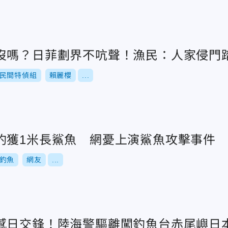
沒嗎？日菲劃界不吭聲！漁民：人家侵門踏
民間特偵組
賴麗櫻
...
釣獲1米長鯊魚 網憂上演鯊魚攻擊事件
釣魚
網友
...
感日交鋒！陸海警驅離闖釣魚台赤尾嶼日