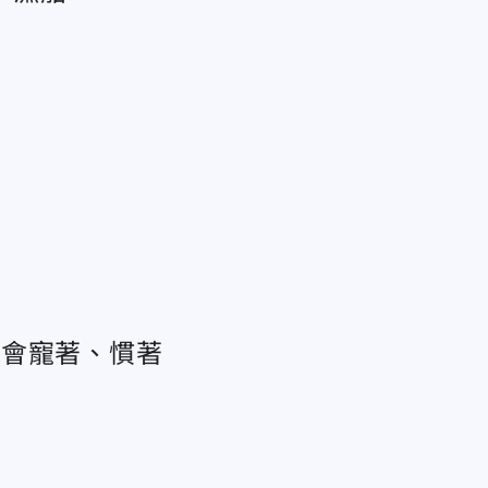
不會寵著、慣著