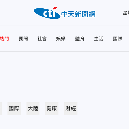
星
熱門
要聞
社會
娛樂
體育
生活
國際
活
國際
大陸
健康
財經