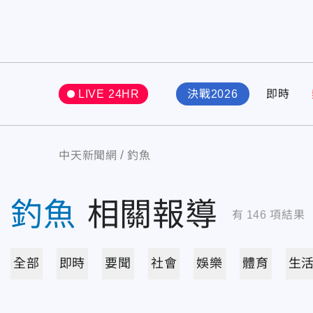
LIVE 24HR
決戰2026
即時
中天新聞網
釣魚
釣魚
相關報導
有
146
項結果
全部
即時
要聞
社會
娛樂
體育
生