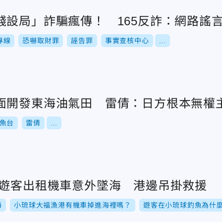
錢設局」詐騙瘋傳！ 165反詐：網路謠
專線
恐嚇取財罪
誣告罪
事實查核中心
...
面開發東海油氣田 雷倩：日方根本無權
魚台
雷倩
...
球遊客出租機車意外墜海 港邊吊掛救援
海
小琉球大福漁港有機車掉進海裡嗎？
遊客在小琉球釣魚為什