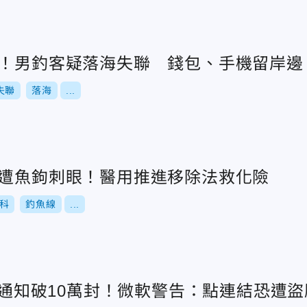
釣！男釣客疑落海失聯 錢包、手機留岸邊
失聯
落海
...
慘遭魚鉤刺眼！醫用推進移除法救化險
科
釣魚線
...
付款通知破10萬封！微軟警告：點連結恐遭盜