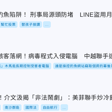
魚陷阱！ 刑事局源頭防堵 LINE盜用
幫忙投票
替孩子按讚
...
駭客落網！病毒程式入侵電腦 中越聯手
狐」木馬能長期控制受害者電腦
誰是操控釣魚網站竊取個資的幕後
年！介文汲揭「非法鬧劇」：美菲聯手炒冷
南沙群島
國際法
自由航行
...