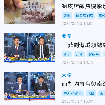
蝦皮店繳費機驚
詐騙
蝦皮店到店
50
2026/06/05 18:06
要聞
日菲劃海域賴總
普丁
川普
習近平
2026/06/03 18:11
大陸
面對釣魚台與南
中天YT節目
大陸
南
2026/05/27 15:34