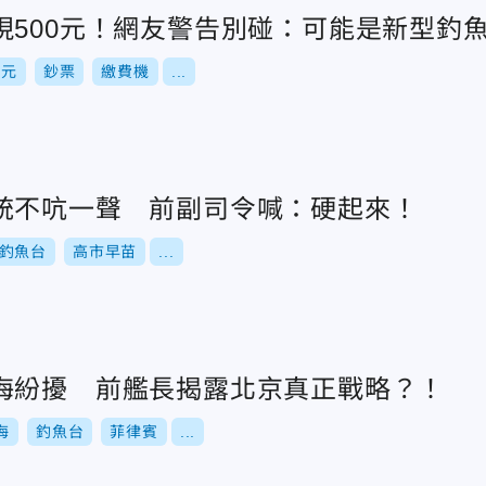
現500元！網友警告別碰：可能是新型釣
0元
鈔票
繳費機
...
統不吭一聲 前副司令喊：硬起來！
釣魚台
高市早苗
...
海紛擾 前艦長揭露北京真正戰略？！
海
釣魚台
菲律賓
...