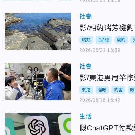
2026/06/21 16:19
社會
影/相約瑞芳磯
瑞芳
台2線
磯釣
2026/06/21 13:59
社會
影/東港男甩竿
東港
傷眼
釣客
眼
2026/06/16 16:42
生活
假ChatGPT