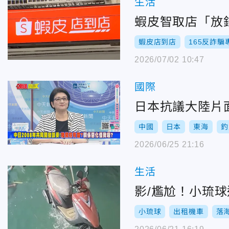
生活
蝦皮智取店「放
蝦皮店到店
165反詐騙
2026/07/02 10:47
國際
日本抗議大陸片
中國
日本
東海
釣
2026/06/25 21:16
生活
影/尷尬！小琉
小琉球
出租機車
落