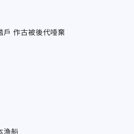
戶 作古被後代唾棄
本漁船