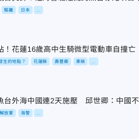
驅離
日本
...
站！花蓮16歲高中生騎微型電動車自撞亡
發生的地點？
花蓮縣
壽豐鄉
車禍
...
魚台外海中國連2天施壓 邱世卿：中國
解放軍
海警
...