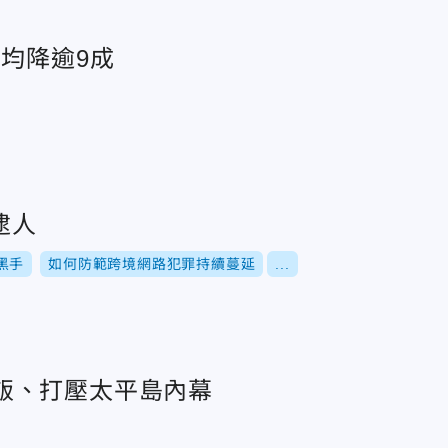
月均降逾9成
逮人
黑手
如何防範跨境網路犯罪持續蔓延
...
飯、打壓太平島內幕