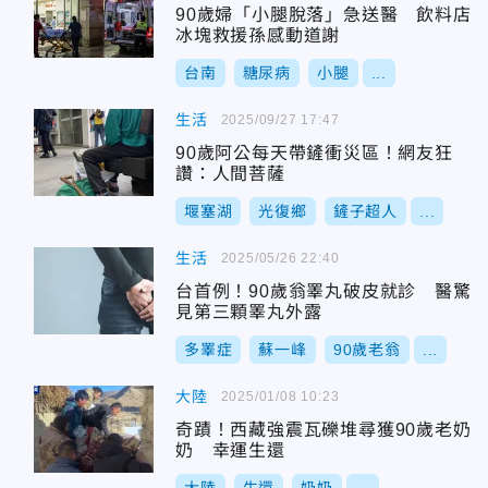
90歲婦「小腿脫落」急送醫 飲料店
冰塊救援孫感動道謝
台南
糖尿病
小腿
...
生活
2025/09/27 17:47
90歲阿公每天帶鏟衝災區！網友狂
讚：人間菩薩
堰塞湖
光復鄉
鏟子超人
...
生活
2025/05/26 22:40
台首例！90歲翁睪丸破皮就診 醫驚
見第三顆睪丸外露
多睪症
蘇一峰
90歲老翁
...
大陸
2025/01/08 10:23
奇蹟！西藏強震瓦礫堆尋獲90歲老奶
奶 幸運生還