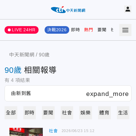
LIVE 24HR
決戰2026
即時
熱門
要聞
社會
娛樂
中天新聞網
90歲
90歲
相關報導
有
4
項結果
全部
即時
要聞
社會
娛樂
體育
生活
社會
2026/06/23 15:12