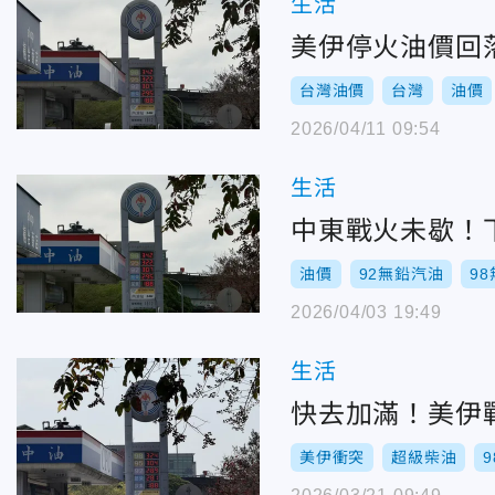
生活
美伊停火油價回
台灣油價
台灣
油價
2026/04/11 09:54
生活
中東戰火未歇！下
油價
92無鉛汽油
9
2026/04/03 19:49
生活
快去加滿！美伊戰
美伊衝突
超級柴油