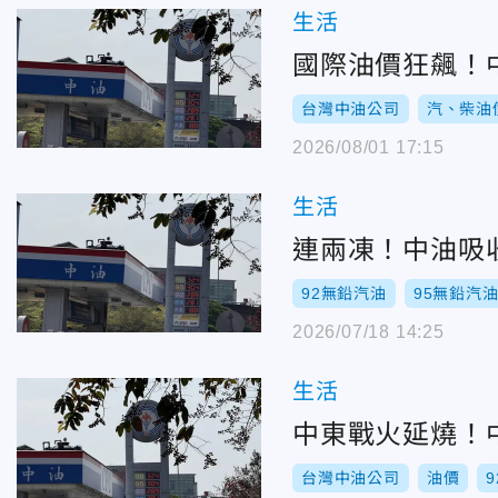
生活
國際油價狂飆！
台灣中油公司
汽、柴油
2026/08/01 17:15
生活
連兩凍！中油吸
92無鉛汽油
95無鉛汽
2026/07/18 14:25
生活
中東戰火延燒！
台灣中油公司
油價