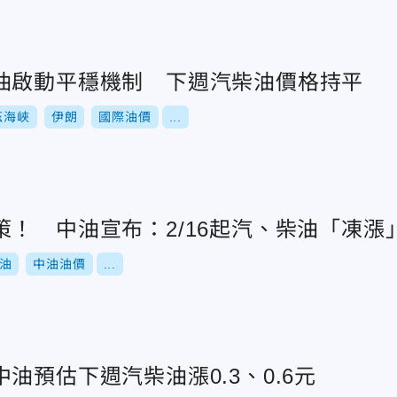
油啟動平穩機制 下週汽柴油價格持平
茲海峽
伊朗
國際油價
...
！ 中油宣布：2/16起汽、柴油「凍漲
油
中油油價
...
油預估下週汽柴油漲0.3、0.6元