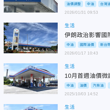
油價調整
中油
台灣
2026/01/31 09:53
生活
伊朗政治影響國
中油
國際油價
新台
2026/01/17 10:43
生活
10月首週油價微
中油
油價
汽柴油
2025/10/03 14:52
生活