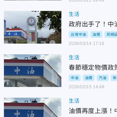
2026/03/21 09:49
生活
政府出手了！中
台灣中油
油價
荷姆
2026/03/14 17:16
生活
春節穩定物價政策
中油
油價
汽油
柴
2026/02/15 14:48
生活
油價再度上漲！中