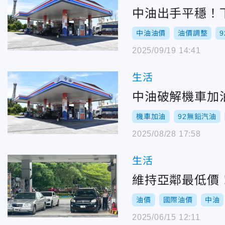
中油出手平穩！
中油油價
油價調整
2025/09/19 14:41
生活
中油破解機車加油
機車加油
92無鉛汽油
2025/08/28 17:58
生活
維持亞鄰最低價！
油價
國際油價
中油
2025/06/15 12:11