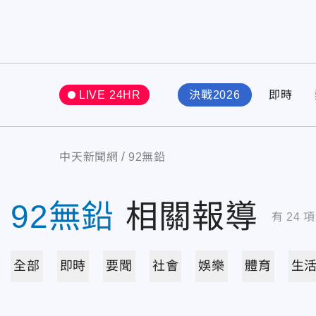
LIVE 24HR
決戰2026
即時
中天新聞網
92無鉛
92無鉛
相關報導
有
24
項
全部
即時
要聞
社會
娛樂
體育
生