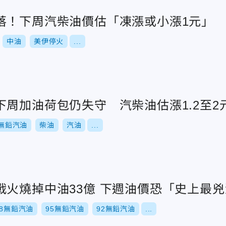
落！下周汽柴油價估「凍漲或小漲1元」
中油
美伊停火
...
周加油荷包仍失守 汽柴油估漲1.2至2
8無鉛汽油
柴油
汽油
...
火燒掉中油33億 下週油價恐「史上最兇漲
98無鉛汽油
95無鉛汽油
92無鉛汽油
...