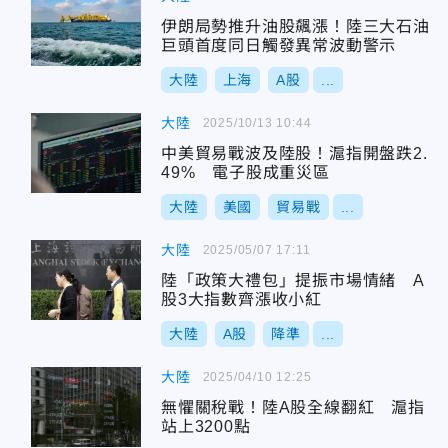
伊朗局勢推升油股飆漲！陸三大石油
巨頭首度同日觸發異常波動警示
大陸
上海
A股
...
大陸
2025/10/13 10:44
中美貿易戰波及陸股！滬指開盤跌2.
49% 電子股成重災區
大陸
美國
貿易戰
...
大陸
2025/05/07 17:11
陸「政策大禮包」提振市場情緒 A
股3大指數齊漲收小紅
大陸
A股
降準
...
大陸
2025/04/10 12:25
無懼關稅戰！陸A股全線翻紅 滬指
站上3200點