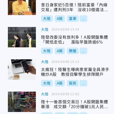
昔日身家近5百億！陸前富豪「內線
交易」遭判刑3年 沒收10億違法所
得
大陸
A股
富豪
...
大陸
2024/10/09 13:34
陸發改委沒有放利多！A股開盤集體
「開低走低」 滬指早盤跌逾6%
大陸
A股
開盤
...
大陸
2024/10/08 15:13
太瘋狂！陸醫生曝病患家屬全員滑手
機炒A股 教授目擊學生排隊開戶
大陸
A股
股民
...
大陸
2024/10/08 12:02
陸十一後首個交易日！A股開盤集體
暴漲 成交額「20分鐘破1兆人民
幣」