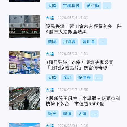
大陸
宇樹科技
黃仁勳
...
大陸
2026/05/14 17:31
股民失望！習川會未有經貿利多 陸
A股三大指數全收黑
美國
川習會
習川會
...
大陸
2026/05/13 10:31
3個月狂賺155億！深圳夫妻公司
「囤記憶體晶片」暴富傳奇曝
大陸
深圳
記憶體
...
大陸
2026/04/17 15:50
A股新股王誕生！半導體大廠源杰科
技擠下茅台 市值超5500億
股王
股價
大陸
...
大陸
2026/03/04 12:19