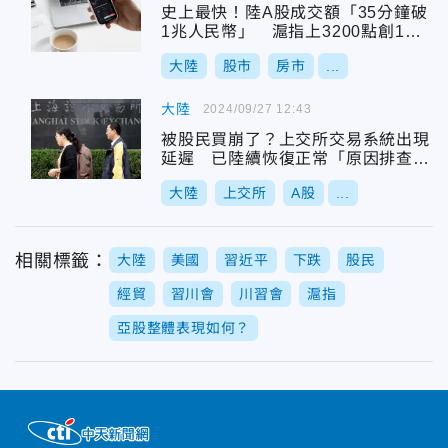
史上最快！陸A股成交額「35分鐘破
1兆人民幣」 滬指上3200點創1年
新高
大陸
股市
房市
...
大陸
2024/09/27 12:43
被股民買崩了？上交所交易系統出現
延遲 已陸續恢復正常「原因排查
中」
大陸
上交所
A股
...
相關標籤：
大陸
美國
習近平
下跌
股民
經貿
習川會
川習會
滬指
亞股整體表現如何？