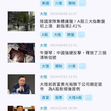
美國
川普
關稅
...
大陸
2025/04/08 11:07
陸國家隊集體護盤！A股三大指數盤
初上漲 創指漲2.41%
A股
大陸
開盤
...
大陸
2025/04/05 12:41
牛彈琴：中國強硬反擊，釋放了三個
清晰信號
大陸
關稅
川普
...
大陸
2024/12/31 16:55
大陸前首富黄光裕旗下公司鎖定退
市 為A股新規後首例
首富
股票
大陸A股
...
大陸
2024/11/06 18:00