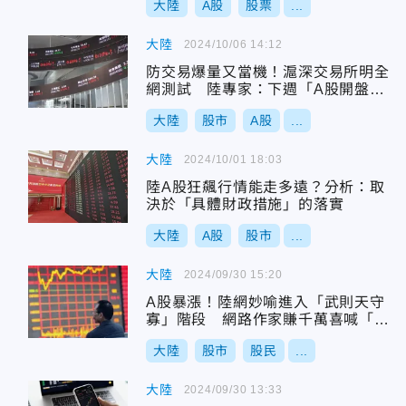
大陸
A股
股票
...
大陸
2024/10/06 14:12
防交易爆量又當機！滬深交易所明全
網測試 陸專家：下週「A股開盤即
收盤」
大陸
股市
A股
...
大陸
2024/10/01 18:03
陸A股狂飆行情能走多遠？分析：取
決於「具體財政措施」的落實
大陸
A股
股市
...
大陸
2024/09/30 15:20
A股暴漲！陸網妙喻進入「武則天守
寡」階段 網路作家賺千萬喜喊「斷
更」
大陸
股市
股民
...
大陸
2024/09/30 13:33