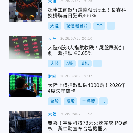
大陸
2026/07/27 16:25
超車工商銀行躍陸A股股王！長鑫科
技掛牌首日狂飆466％
大陸
記憶體晶片
IPO
...
大陸
2026/07/17 20:10
大陸A股3大指數收跌！尾盤跌勢加
劇 滬指跌幅3.05％
大陸
A股
滬指
...
財經
2026/07/07 19:07
大陸上證指數跌破4000點！2026年
4度失守關卡
台股
韓股
半導體
...
大陸
2026/06/02 11:52
雙喜！宇樹科技73天火速完成IPO審
核 黃仁勳宣布合造機器人