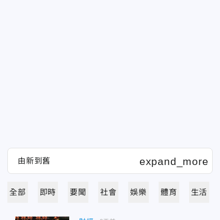
全部
即時
要聞
社會
娛樂
體育
生活