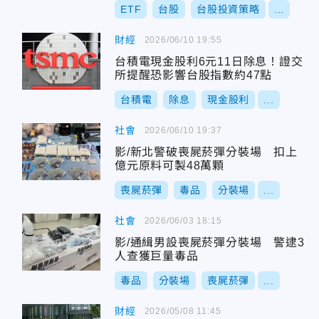
ETF
台股
台股投資策略
...
財經
2026/06/10 19:55
台積電現金股利6元11日除息！證交
所提醒恐影響台股指數約47點
台積電
除息
現金股利
...
社會
2026/06/10 19:37
影/新北警破喪屍菸彈分裝場 扣上
億元原料可製48萬顆
喪屍菸彈
毒品
分裝場
...
社會
2026/06/03 18:15
影/通緝男設喪屍菸彈分裝場 警逮3
人查獲巨量毒品
毒品
分裝場
喪屍菸彈
...
財經
2026/05/08 11:45