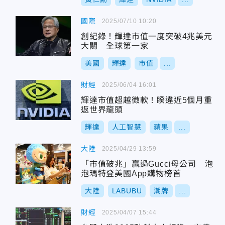
國際
2025/07/10 10:20
創紀錄！輝達市值一度突破4兆美元
大關 全球第一家
美國
輝達
市值
...
財經
2025/06/04 16:01
輝達市值超越微軟！睽違近5個月重
返世界龍頭
輝達
人工智慧
蘋果
...
大陸
2025/04/29 13:59
「市值破兆」贏過Gucci母公司 泡
泡瑪特登美國App購物榜首
大陸
LABUBU
潮牌
...
財經
2025/04/07 15:44