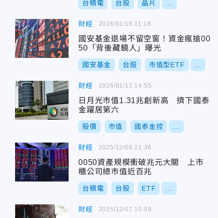
台積電
台股
晶片
...
財經
2026/01/18 11:18
國安基金退場不留空窗！資金瘋搶00
50「背後藏鏡人」曝光
國安基金
台股
市值型ETF
...
財經
2026/01/12 14:55
日月光市值1.31兆創新高 擠下國泰
金躍居第六
股價
市值
國泰金控
...
財經
2025/12/08 21:36
0050資產規模衝破兆元大關 上市
櫃公司總市值近百兆
台積電
台股
ETF
...
財經
2025/12/07 10:09