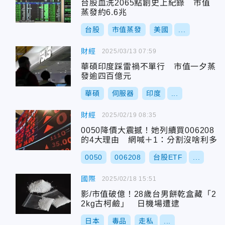
台股血洗2065點創史上紀錄 市值
蒸發約6.6兆
台股
市值蒸發
美國
...
財經
2025/03/13 07:59
華碩印度踩雷禍不單行 市值一夕蒸
發逾四百億元
華碩
伺服器
印度
...
財經
2025/02/19 08:35
0050降價大震撼！她列續買006208
的4大理由 網喊＋1：分割沒啥利多
0050
006208
台股ETF
...
國際
2025/02/18 15:51
影/市值破億！28歲台男餅乾盒藏「2
2kg古柯鹼」 日機場遭逮
日本
毒品
走私
...