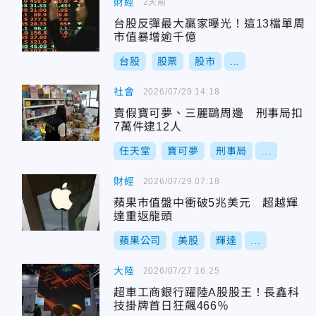
財經
2天前
台股反彈最大贏家曝光！這13檔單周
市值暴增逾千億
台股
股票
股市
...
社會
2026/07/29 14:18
賣假寶可夢、三麗鷗周邊 刑事局扣
7萬件逮12人
任天堂
寶可夢
刑事局
...
財經
2026/07/29 07:18
蘋果市值盤中衝破5兆美元 超越輝
達重返龍頭
蘋果公司
美股
輝達
...
大陸
2026/07/27 16:25
超車工商銀行躍陸A股股王！長鑫科
技掛牌首日狂飆466％