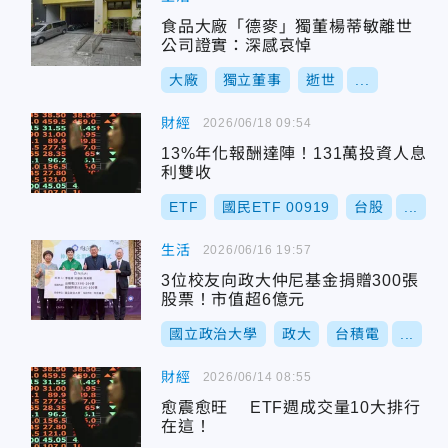
食品大廠「德麥」獨董楊蒂敏離世
公司證實：深感哀悼
大廠
獨立董事
逝世
...
財經
2026/06/18 09:54
13%年化報酬達陣！131萬投資人息
利雙收
ETF
國民ETF 00919
台股
...
生活
2026/06/16 19:57
3位校友向政大仲尼基金捐贈300張
股票！市值超6億元
國立政治大學
政大
台積電
...
財經
2026/06/14 08:55
愈震愈旺 ETF週成交量10大排行
在這！