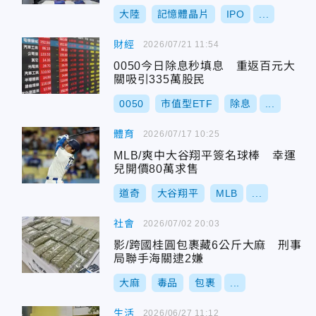
大陸
記憶體晶片
IPO
...
財經
2026/07/21 11:54
0050今日除息秒填息 重返百元大
關吸引335萬股民
0050
市值型ETF
除息
...
體育
2026/07/17 10:25
MLB/爽中大谷翔平簽名球棒 幸運
兒開價80萬求售
道奇
大谷翔平
MLB
...
社會
2026/07/02 20:03
影/跨國桂圓包裹藏6公斤大麻 刑事
局聯手海關逮2嫌
大麻
毒品
包裹
...
生活
2026/06/27 11:12