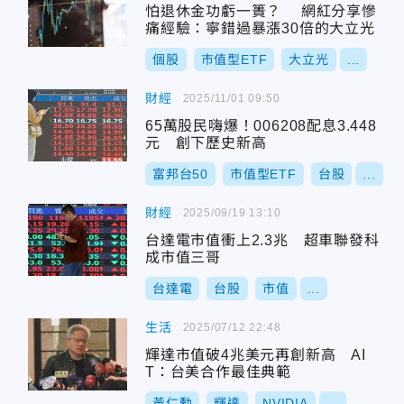
怕退休金功虧一簣？ 網紅分享慘
痛經驗：寧錯過暴漲30倍的大立光
個股
市值型ETF
大立光
...
財經
2025/11/01 09:50
65萬股民嗨爆！006208配息3.448
元 創下歷史新高
富邦台50
市值型ETF
台股
...
財經
2025/09/19 13:10
台達電市值衝上2.3兆 超車聯發科
成市值三哥
台達電
台股
市值
...
生活
2025/07/12 22:48
輝達市值破4兆美元再創新高 AI
T：台美合作最佳典範
黃仁勳
輝達
NVIDIA
...