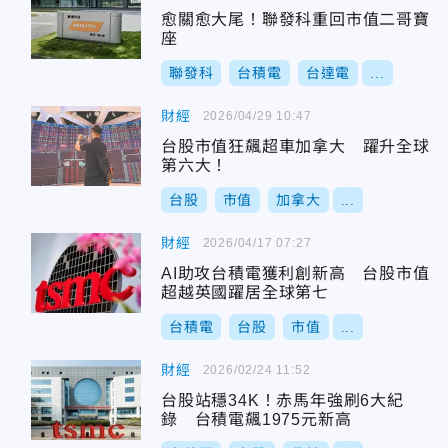
愈關愈大尾！聯發科重回市值二哥寶
座
聯發科
台積電
台達電
...
財經
2026/04/29 10:47
台股市值狂飆超車加拿大 躍升全球
第六大！
台股
市值
加拿大
...
財經
2026/04/17 07:27
AI助攻台積電獲利創新高 台股市值
超越英國躍居全球第七
台積電
台股
市值
...
財經
2026/02/24 11:52
台股站穩34K！赤馬年強刷6大紀
錄 台積電飆1975元新高