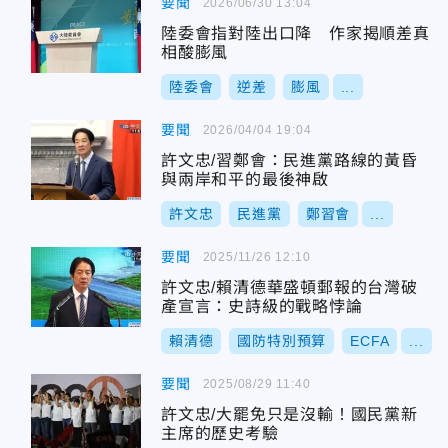
要聞
2026/06/30 13:04
陸委會指對陸出口降 作家揭順差真
相酸膨風
陸委會
逆差
膨風
...
要聞
2026/04/04 19:04
許文忠/習鄭會：民進黨路線的黃昏
與兩岸和平的最後神啟
許文忠
民進黨
鄭習會
...
要聞
2025/11/26 12:10
許文忠/賴清德華盛頓郵報的台灣破
產宣言：史詩級的戰略悖論
賴清德
國防特別預算
ECFA
...
要聞
2025/08/29 11:40
許文忠/大罷免只是沒輸！國民黨新
主席的歷史考驗