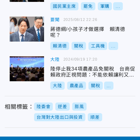
國民黨主席
罷免
軍購
...
要聞
2025/08/12 22:26
蔣德綱/小孩子才做選擇 賴清德
呢？
賴清德
關稅
工具機
...
大陸
2024/09/19 17:20
陸停止我34項農產品免關稅 台商促
賴政府正視問題：不能依賴讓利又反
中
大陸
農產品
關稅
...
相關標籤：
陸委會
逆差
膨風
台灣對大陸出口與投資
順差