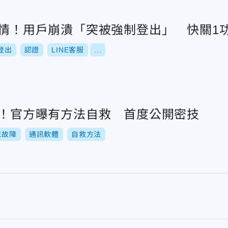
災情！用戶崩潰「突被強制登出」 快關1
登出
認證
LINE客服
...
張！官方曝有方法自救 首度公開密技
NE故障
通訊軟體
自救方法