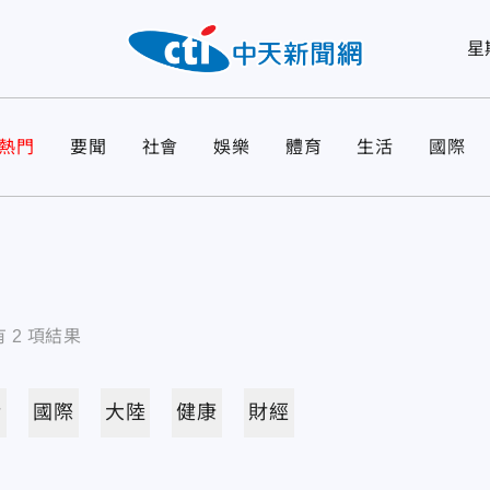
星
熱門
要聞
社會
娛樂
體育
生活
國際
有
2
項結果
活
國際
大陸
健康
財經