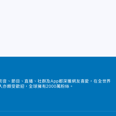
影音、節目、直播、社群及App都深獲網友喜愛，在全世界
人亦頗受歡迎，全球擁有2000萬粉絲。