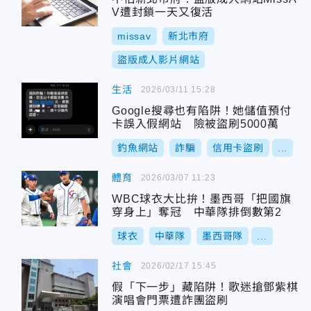
V遭封鎖一天又復活
missav
新北市府
盜版成人影片網站
生活
2026/03/11 15:28
Google搜尋也有陷阱！她儲值預付
卡誤入假網站 險被盜刷5000萬
釣魚網站
詐騙
信用卡盜刷
...
體育
2026/03/07 11:23
WBC球衣大比拚！墨西哥「把國旗
穿身上」奪冠 中華隊排倒數第2
球衣
中華隊
墨西哥隊
...
社會
2026/02/17 15:45
假「下一步」藏陷阱！歌迷搶鄧紫棋
演唱會門票遭詐團盜刷