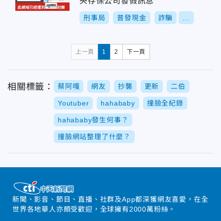
央存保公司發假訊息
刑事局
普發現金
詐騙
...
上一頁
1
2
下一頁
相關標籤：
蔡阿嘎
網友
抄襲
更新
二伯
Youtuber
hahababy
撞臉全紀錄
hahababy發生何事？
撞臉網站整理了什麼？
新聞、影音、節目、直播、社群及App都深獲網友喜愛，在全
世界各地華人亦頗受歡迎，全球擁有2000萬粉絲。