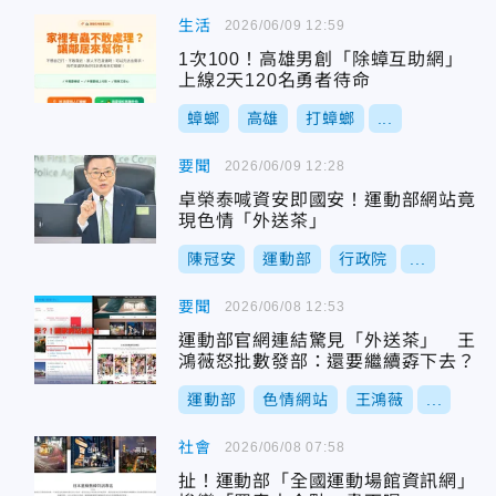
生活
2026/06/09 12:59
1次100！高雄男創「除蟑互助網」
上線2天120名勇者待命
蟑螂
高雄
打蟑螂
...
要聞
2026/06/09 12:28
卓榮泰喊資安即國安！運動部網站竟
現色情「外送茶」
陳冠安
運動部
行政院
...
要聞
2026/06/08 12:53
運動部官網連結驚見「外送茶」 王
鴻薇怒批數發部：還要繼續孬下去？
運動部
色情網站
王鴻薇
...
社會
2026/06/08 07:58
扯！運動部「全國運動場館資訊網」