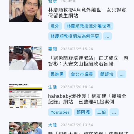
健康
16小時前
林慶順教授4月意外離世 女兒證實
保留養生網站
意外
林慶順教授意外離世嗎
林慶順教授網站為何停更
...
要聞
2026/07/25 15:26
「罷免簡舒培連署站」正式成立 游
智彬：大安文山拒絕政治盲腸
民進黨
台北市議員
簡舒培
...
生活
2026/07/20 18:34
hahababy爆抄襲！網友建「撞臉全
紀錄」網站 已整理41起案例
Youtuber
蔡阿嘎
二伯
...
大陸
2026/07/20 13:54