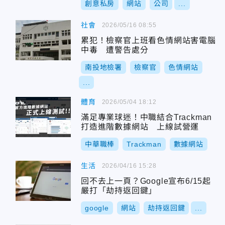
創意私房
網站
公司
...
社會
2026/05/16 08:55
累犯！檢察官上班看色情網站害電腦
中毒 遭警告處分
南投地檢署
檢察官
色情網站
...
體育
2026/05/04 18:12
滿足專業球迷！中職結合Trackman
打造進階數據網站 上線試營運
中華職棒
Trackman
數據網站
生活
2026/04/16 15:28
回不去上一頁？Google宣布6/15起
嚴打「劫持返回鍵」
google
網站
劫持返回鍵
...