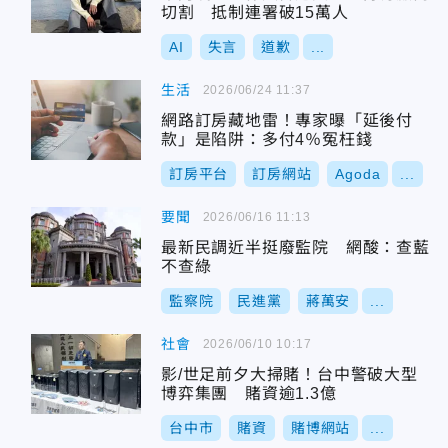
切割 抵制連署破15萬人
AI
失言
道歉
...
生活
2026/06/24 11:37
網路訂房藏地雷！專家曝「延後付
款」是陷阱：多付4％冤枉錢
訂房平台
訂房網站
Agoda
...
要聞
2026/06/16 11:13
最新民調近半挺廢監院 網酸：查藍
不查綠
監察院
民進黨
蔣萬安
...
社會
2026/06/10 10:17
影/世足前夕大掃賭！台中警破大型
博弈集團 賭資逾1.3億
台中市
賭資
賭博網站
...