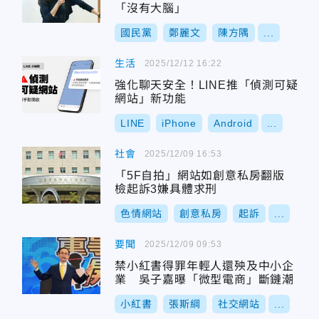
「沒有大腦」
國民黨
鄭麗文
陳方隅
...
生活
2025/12/12 16:22
強化聊天安全！LINE推「偵測可疑
網站」新功能
LINE
iPhone
Android
...
社會
2025/12/09 16:53
「5F自拍」網站如創意私房翻版
檢起訴3嫌具體求刑
色情網站
創意私房
起訴
...
要聞
2025/12/09 09:53
禁小紅書得罪年輕人還殃及中小企
業 吳子嘉曝「微型電商」斷鏈潮
小紅書
張斯綱
社交網站
...