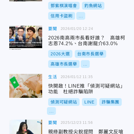
鄧紫棋演唱會
釣魚網站
信用卡盜刷
...
要聞
2026/01/20 12:24
2026南高兩市長看好誰？ 高雄柯
志恩74.2%、台南謝龍介63.0%
2026大選
台南市長選舉
高雄市長選舉
...
生活
2026/01/12 11:35
快開啟！LINE推「偵測可疑網站」
功能 杜絕詐騙陷阱
偵測可疑網站
LINE
詐騙集團
...
要聞
2025/12/23 11:56
親綠副教授尖銳提問 鄭麗文反嗆