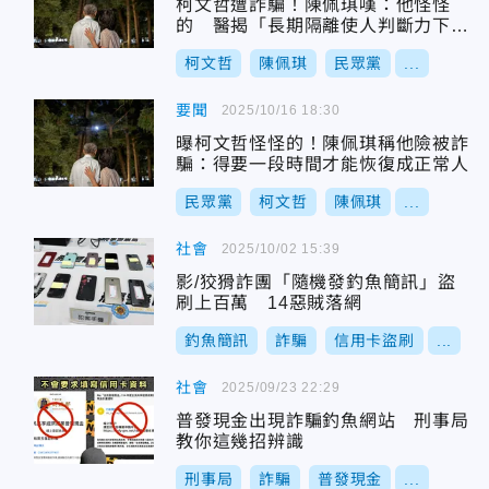
柯文哲遭詐騙！陳佩琪嘆：他怪怪
的 醫揭「長期隔離使人判斷力下
降」
柯文哲
陳佩琪
民眾黨
...
要聞
2025/10/16 18:30
曝柯文哲怪怪的！陳佩琪稱他險被詐
騙：得要一段時間才能恢復成正常人
民眾黨
柯文哲
陳佩琪
...
社會
2025/10/02 15:39
影/狡猾詐團「隨機發釣魚簡訊」盜
刷上百萬 14惡賊落網
釣魚簡訊
詐騙
信用卡盜刷
...
社會
2025/09/23 22:29
普發現金出現詐騙釣魚網站 刑事局
教你這幾招辨識
刑事局
詐騙
普發現金
...