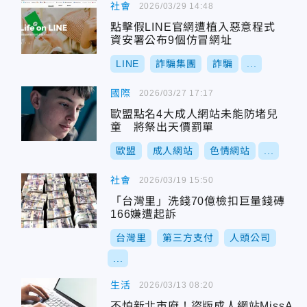
社會
2026/03/29 14:48
點擊假LINE官網遭植入惡意程式
資安署公布9個仿冒網址
LINE
詐騙集團
詐騙
...
國際
2026/03/27 17:17
歐盟點名4大成人網站未能防堵兒
童 將祭出天價罰單
歐盟
成人網站
色情網站
...
社會
2026/03/19 15:50
「台灣里」洗錢70億檢扣巨量錢磚
166嫌遭起訴
台灣里
第三方支付
人頭公司
...
生活
2026/03/13 08:20
不怕新北市府！盜版成人網站MissA