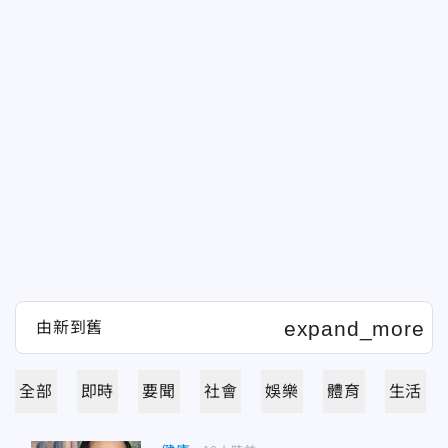
全部
即時
要聞
社會
娛樂
體育
生活