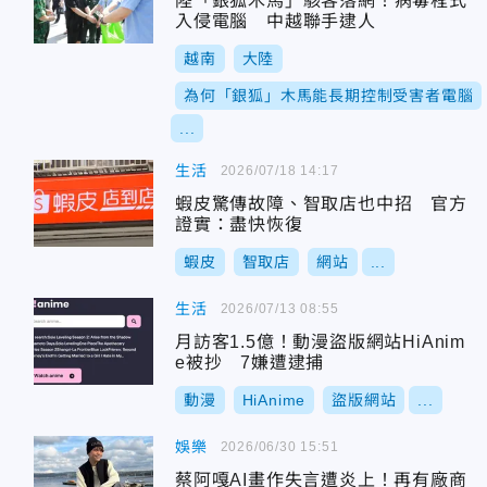
陸「銀狐木馬」駭客落網！病毒程式
入侵電腦 中越聯手逮人
越南
大陸
為何「銀狐」木馬能長期控制受害者電腦
...
生活
2026/07/18 14:17
蝦皮驚傳故障、智取店也中招 官方
證實：盡快恢復
蝦皮
智取店
網站
...
生活
2026/07/13 08:55
月訪客1.5億！動漫盜版網站HiAnim
e被抄 7嫌遭逮捕
動漫
HiAnime
盜版網站
...
娛樂
2026/06/30 15:51
蔡阿嘎AI畫作失言遭炎上！再有廠商