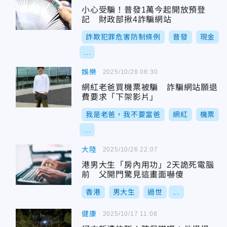
小心受騙！普發1萬今起開放預登
記 財政部揪4詐騙網站
詐欺犯罪危害防制條例
普發
現金
...
娛樂
2025/10/28 08:30
網紅老爸買機票被騙 詐騙網站願退
費要求「下架影片」
我是老爸，我不要當爸
網紅
機票
...
大陸
2025/10/26 22:07
港男大生「房內用功」2天詭死電腦
前 父開門驚見這畫面嚇傻
香港
男大生
過世
...
健康
2025/10/17 11:08