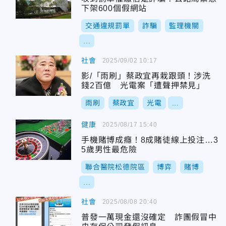
下架600個假網站
交通違規罰單
詐騙
監理機關
...
社會
2025/09/02 10:17
影/「雨刷」蔡政宜再栽跟頭！涉洗
錢2百億 光電案「遭聲押禁見」
雨刷
蔡政宜
光電
...
健康
2025/08/17 15:40
手機賭博成癮！8成賭徒線上投注…3
5歲男性最危險
聯合醫院松德院區
博弈
賭博
...
社會
2025/08/08 20:40
普發一萬現金還沒確定 詐團假冒中