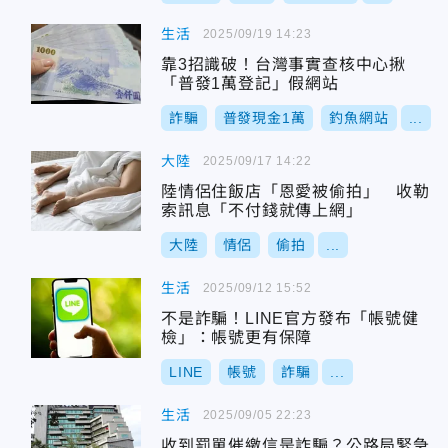
生活
2025/09/19 14:23
靠3招識破！台灣事實查核中心揪
「普發1萬登記」假網站
詐騙
普發現金1萬
釣魚網站
...
大陸
2025/09/17 14:22
陸情侶住飯店「恩愛被偷拍」 收勒
索訊息「不付錢就傳上網」
大陸
情侶
偷拍
...
生活
2025/09/12 15:52
不是詐騙！LINE官方發布「帳號健
檢」：帳號更有保障
LINE
帳號
詐騙
...
生活
2025/09/05 22:23
收到罰單催繳信是詐騙？公路局緊急