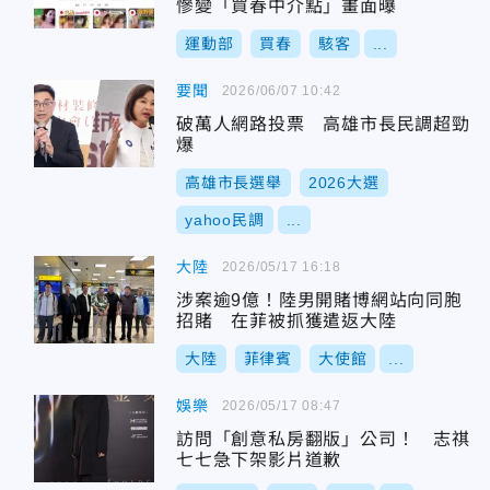
慘變「買春中介點」畫面曝
運動部
買春
駭客
...
要聞
2026/06/07 10:42
破萬人網路投票 高雄市長民調超勁
爆
高雄市長選舉
2026大選
yahoo民調
...
大陸
2026/05/17 16:18
涉案逾9億！陸男開賭博網站向同胞
招賭 在菲被抓獲遣返大陸
大陸
菲律賓
大使館
...
娛樂
2026/05/17 08:47
訪問「創意私房翻版」公司！ 志祺
七七急下架影片道歉