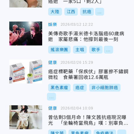
癌逝 一家5口「剩2人」
大陸
江西
抗癌
...
娛樂
2026/03/12 12:22
美傳奇歌手湯米德卡洛腦癌60歲病
逝 家屬悲痛：他撐到最後一刻
搖滾樂團
主唱
歌手
...
健康
2026/02/26 15:29
癌症標靶藥「保疾伏」膠塞摻不鏽鋼
微粒 食藥署回收12.6萬瓶
黑色素瘤
癌症
非小細胞肺癌
...
健康
2026/02/04 10:09
曾估剩3個月命！陳文茜抗癌現況曝
光 「坐輪椅當飛鳥」嘆：別辜負當
下
陳文茜
黑色素瘤
免疫療法
...