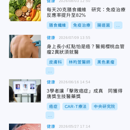
健康
2026/08/03 12:50
每天20克膳食纖維 研究：免疫治療
反應率提升至82%
膳食纖維
免疫治療
腸道菌
...
健康
2026/07/09 13:55
身上長小紅點怕是癌？醫揭櫻桃血管
瘤2異狀須就醫
皮膚科
林昀萱醫師
黑色素瘤
...
健康
2026/06/16 14:54
3學者讓「擊敗癌症」成真 同獲得
唐獎生技醫藥獎
癌症
CAR-T療法
中央研究院
...
健康
2026/05/27 17:14