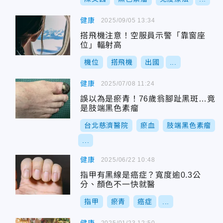
健康
2025/09/05 13:34
搭飛機注意！空服員示警「靠窗座
位」輻射高
機位
搭飛機
出國
...
健康
2025/07/08 11:24
誤以為是瘀青！76歲翁腳趾黑斑…竟
是肢端黑色素瘤
台北慈濟醫院
瘀血
肢端黑色素瘤
...
健康
2025/06/22 10:48
指甲有黑線是癌症？寬度逾0.3公
分、顏色不一快就醫
指甲
瘀青
癌症
...
2025/01/23 12:50