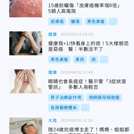
15歲前曬傷「皮膚癌機率增8倍」
5類人高風險
皮膚癌
曬傷
黑色素瘤
...
健康
2026/05/13 10:25
健康我+1/快看身上的痣！5大樣貌恐
是惡癌 醫：半數活不了
黑色素瘤
黑痣
痣
...
健康
2026/04/16 12:46
眼睛也會長癌症！醫示警「3症狀是
警訊」 多數人易輕忽
質子治療副作用
視網膜母細胞瘤
長庚醫療體系
...
大陸
2026/04/16 11:33
陸24歲抗癌博主走了！媽媽、姐姐都