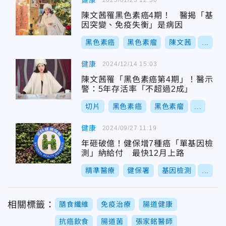
健康
陳文茜罹黑色素癌4期！ 醫揭「基
因突變、免疫失衡」是病因
黑色素癌
黑色素瘤
陳文茜
...
健康
2024/12/14 15:03
陳文茜罹「黑色素癌第4期」！醫示
警：5年存活率「不超過2成」
切片
黑色素癌
黑色素瘤
...
健康
2024/09/27 11:19
年砸破億！健保增7種癌「單基因檢
測」納給付 最快12月上路
精準醫療
健保署
基因檢測
...
相關標籤：
膳食纖維
免疫治療
腸道健康
抗癌飲食
腸道菌
張家銘醫師