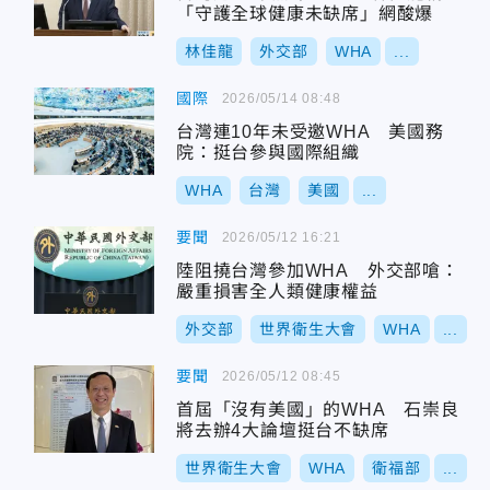
「守護全球健康未缺席」網酸爆
林佳龍
外交部
WHA
...
國際
2026/05/14 08:48
台灣連10年未受邀WHA 美國務
院：挺台參與國際組織
WHA
台灣
美國
...
要聞
2026/05/12 16:21
陸阻撓台灣參加WHA 外交部嗆：
嚴重損害全人類健康權益
外交部
世界衛生大會
WHA
...
要聞
2026/05/12 08:45
首屆「沒有美國」的WHA 石崇良
將去辦4大論壇挺台不缺席
世界衛生大會
WHA
衛福部
...