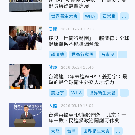
WHA行動團兩大突破 石崇良：雙
部長與智慧醫療展
世界衛生大會
WHA
石崇良
...
要聞
2026/05/28 16:10
接見「世衛行動團」 賴清德：全球
健康體系不能遺漏台灣
賴清德
世衛行動團
石崇良
...
健康
2026/05/24 16:40
台灣連10年未進WHA！姜冠宇：最
缺的是全球衛生外交人才培力
姜冠宇
WHA
世界衛生大會
...
大陸
2026/05/19 18:06
台灣再被WHA拒於門外 北京：十
年十敗，民進黨政治鬧劇可休矣
大陸
台灣
世界衛生大會
...