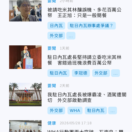
要聞
2小時前
被請吃米其林釀誤機、多花百萬公
帑 王正旭：只是一般簡餐
日內瓦
駐日內瓦辦事處爭議？
外交部
...
要聞
1天前
駐日內瓦處長堅持請立委吃米其林
餐 害錯過班機浪費百萬公帑
駐日內瓦
李冠德
外交部
...
要聞
2天前
我駐日內瓦處長被爆霸凌、酒駕遭關
切 外交部啟動調查
外交部
WHA
駐日內瓦
...
健康
2026/05/28 17:18