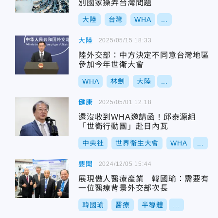
別國家操弄台灣問題
大陸
台灣
WHA
...
大陸
2025/05/15 18:33
陸外交部：中方決定不同意台灣地區
參加今年世衛大會
WHA
林劍
大陸
...
健康
2025/05/01 12:18
還沒收到WHA邀請函！邱泰源組
「世衛行動團」赴日內瓦
中央社
世界衛生大會
WHA
...
要聞
2024/12/05 15:44
展現傲人醫療產業 韓國瑜：需要有
一位醫療背景外交部次長
韓國瑜
醫療
半導體
...