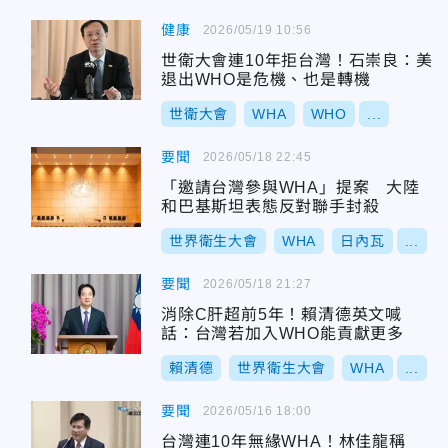
健康
2026/05/19 10:56
世衛大會連10年拒台灣！石崇良：美
退出WHO是危機、也是轉機
世衛大會
WHA
WHO
...
要聞
2026/05/18 22:45
「邀請台灣參與WHA」提案 大陸
和巴基斯坦表態反對聯手封殺
世界衛生大會
WHA
日內瓦
...
要聞
2026/05/18 21:27
消除C肝超前5年！賴清德英文喊
話：台灣若加入WHO能貢獻更多
賴清德
世界衛生大會
WHA
...
要聞
2026/05/16 18:00
台灣連10年無緣WHA！林佳龍稱