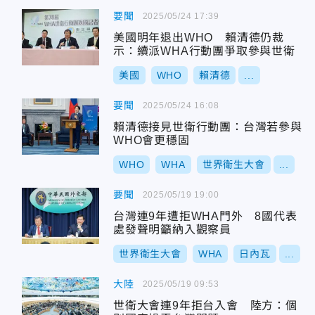
要聞
2025/05/24 17:39
美國明年退出WHO 賴清德仍裁
示：續派WHA行動團爭取參與世衛
美國
WHO
賴清德
...
要聞
2025/05/24 16:08
賴清德接見世衛行動團：台灣若參與
WHO會更穩固
WHO
WHA
世界衛生大會
...
要聞
2025/05/19 19:00
台灣連9年遭拒WHA門外 8國代表
處發聲明籲納入觀察員
世界衛生大會
WHA
日內瓦
...
大陸
2025/05/19 09:53
世衛大會連9年拒台入會 陸方：個