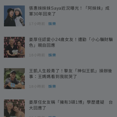
張惠妹妹妹Saya近況曝光！「阿妹妹」成
軍30年回來了
17小時前
娛樂
姜厚任認愛小24歲女友！遭勸「小心騙財騙
色」親自回應
18小時前
娛樂
王凱人生殺青了！摯友「神似王凱」操辦後
事：王媽媽看到我就哭了
18小時前
娛樂
姜厚任女友稱「擁有3碩1博」學歷遭疑 台
大回應了