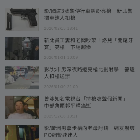
影/國道3號驚傳行車糾紛亮槍 新北警
攔車逮人扣槍
2026/02/15 18:41
新北員工妻和老闆吵架！烙兒「闖尾牙
宴」亮槍 下場超慘
2026/01/31 10:09
影/北市男深夜路邊亮槍比劃射擊 警逮
人扣槍送辦
2026/01/30 21:00
曾涉知名電視台「持槍嗆聲假新聞」
中部角頭郭平輝癌逝
2025/12/16 13:11
影/蘆洲男拿步槍向老母討錢 網友嚇壞
PO網警速逮人