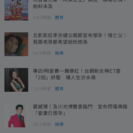
始料未及
13小時前
體育
北影影后李亦捷父親節宣布懷孕！憶亡父：
我跟老哥都希望給他抱孫
14小時前
娛樂
專訪/明星賽一舞爆紅！台鋼新女神ET靠
「2招」紓壓 曝人生分水嶺
13小時前
體育
震撼彈！及川光博雙喜臨門 宣布閃電再婚
「愛妻已懷孕」
16小時前
娛樂