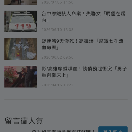
2026/07/05 14:50
台中摩鐵駭人命案！失聯女「屍僵在房
內」
2026/06/10 13:38
疑連嗨9天慘死！高雄爆「摩鐵七孔流
血命案」
2026/06/02 09:56
影/高雄摩鐵喋血！談債務起衝突「男子
重創倒床上」
2026/04/16 13:22
留言衝人氣