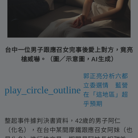
台中一位男子跟應召女完事後愛上對方，竟亮
槍威嚇。（圖／示意圖，AI生成）
郭正亮分析六都
立委選情 藍營
play_circle_outline
在「這地區」超
乎預期
整起事件據判決書資料，42歲的男子阿仁
（化名），在台中某間摩鐵跟應召女阿妹（也