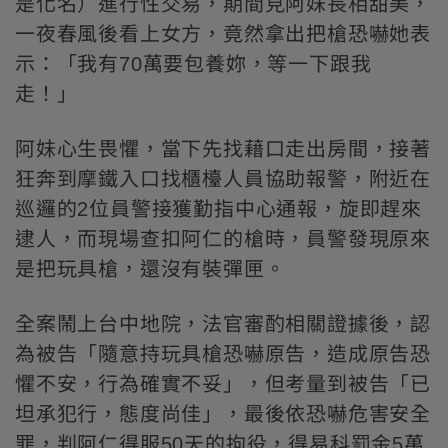
是化名）進行性交易，期間見阿妹長相甜美，
一夜春風後看上女方，竟然拿出把槍恐嚇她表
示：「我有70萬要包養妳，等一下跟我
走！」
阿妹心生畏懼，當下先找藉口走出房間，接著
狂奔到摩鐵入口找櫃檯人員協助報警，附近在
巡邏的2位員警接獲勤指中心通報，旋即趕來
逮人，而現場查扣阿仁的槍時，員警發現原來
是把玩具槍，還沒有裝彈匣。
全案鬧上台中地院，法官審酌相關證據後，認
為被告「隨意持玩具槍恐嚇原告，造成原告恐
懼不安，行為確實不妥」，但考量到被告「已
坦承犯行，態度尚佳」，最後依恐嚇危害安全
罪，判阿仁得服50天的拘役，得易科罰金5萬