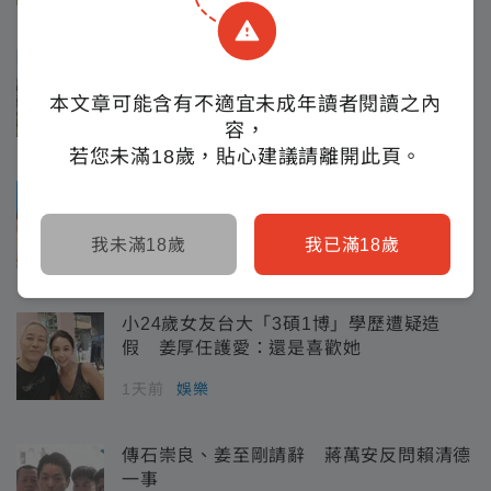
川普多晶矽關稅大刀砍下來！政院急喊：赴
美投資業者適用免稅配額
本文章可能含有不適宜未成年讀者閱讀之內
20小時前
要聞
容，
若您未滿18歲，貼心建議請離開此頁。
臺中市長選情最新剖析：江啟臣38.2%領先
何欣純14.1% 全世代支持度全面居首
我未滿18歲
我已滿18歲
1天前
要聞
小24歲女友台大「3碩1博」學歷遭疑造
假 姜厚任護愛：還是喜歡她
1天前
娛樂
傳石崇良、姜至剛請辭 蔣萬安反問賴清德
一事