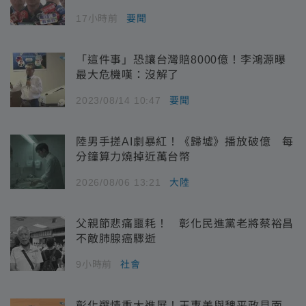
17小時前
要聞
「這件事」恐讓台灣賠8000億！李鴻源曝
最大危機嘆：沒解了
2023/08/14 10:47
要聞
陸男手搓AI劇暴紅！《歸墟》播放破億 每
分鐘算力燒掉近萬台幣
2026/08/06 13:21
大陸
父親節悲痛噩耗！ 彰化民進黨老將蔡裕昌
不敵肺腺癌驟逝
9小時前
社會
彰化選情重大進展！王惠美與魏平政見面