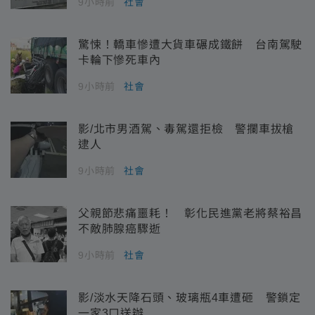
9小時前
社會
驚悚！轎車慘遭大貨車碾成鐵餅 台南駕駛
卡輪下慘死車內
9小時前
社會
影/北市男酒駕、毒駕還拒檢 警攔車拔槍
逮人
9小時前
社會
父親節悲痛噩耗！ 彰化民進黨老將蔡裕昌
不敵肺腺癌驟逝
9小時前
社會
影/淡水天降石頭、玻璃瓶4車遭砸 警鎖定
一家3口送辦