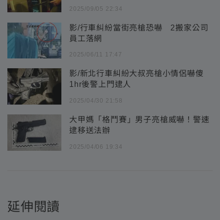
2025/09/05 22:34
影/行車糾紛當街亮槍恐嚇 2搬家公司
員工落網
2025/06/11 17:47
影/新北行車糾紛大叔亮槍小情侶嚇傻
1hr後警上門逮人
2025/04/30 21:58
大甲媽「格鬥賽」男子亮槍威嚇！警速
逮移送法辦
2025/04/06 19:34
延伸閱讀