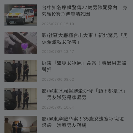
台中知名摩鐵驚傳27歲男陳屍房內 身
旁留K他命待釐清死因
2026/07/10 15:10
影/社區大廳櫃台出大事！新北驚見「男
保全激戰女祕書」
2026/07/07 13:47
屏東「盤腿女冰屍」命案！毒蟲男友被
聲押
2026/07/06 08:02
影/屏東冰屍盤腿坐沙發「頸下都是冰」
男友嫌犯是家暴男
2026/07/05 16:04
影/屏東摩鐵命案！35歲女遭塞冰塊垃
圾袋 涉案男友落網