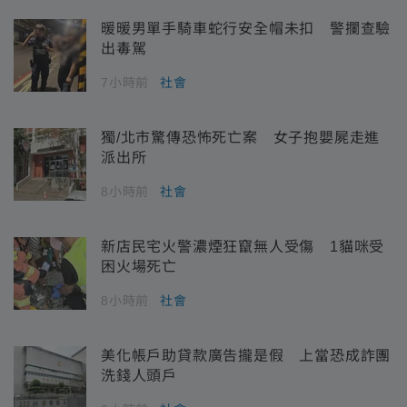
暖暖男單手騎車蛇行安全帽未扣 警攔查驗
出毒駕
7小時前
社會
獨/北市驚傳恐怖死亡案 女子抱嬰屍走進
派出所
8小時前
社會
新店民宅火警濃煙狂竄無人受傷 1貓咪受
困火場死亡
8小時前
社會
美化帳戶助貸款廣告攏是假 上當恐成詐團
洗錢人頭戶