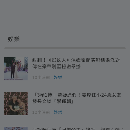
娛樂
甜翻！《蜘蛛人》湯姆霍蘭德辦結婚派對
傳在豪華別墅秘密舉辦
10小時前
娛樂
「3碩1博」遭疑造假！姜厚任小24歲女友
發長文談「學邏輯」
12小時前
娛樂
河智媛化身「阿美公主」挨批 親曝心情：