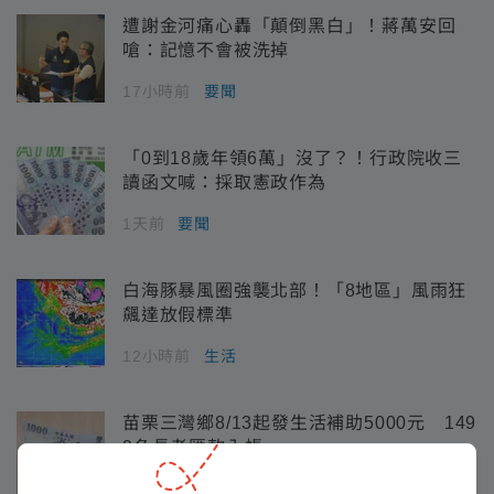
遭謝金河痛心轟「顛倒黑白」！蔣萬安回
嗆：記憶不會被洗掉
17小時前
要聞
「0到18歲年領6萬」沒了？！行政院收三
讀函文喊：採取憲政作為
1天前
要聞
白海豚暴風圈強襲北部！「8地區」風雨狂
飆達放假標準
12小時前
生活
苗栗三灣鄉8/13起發生活補助5000元 149
9名長者匯款入帳
1天前
生活