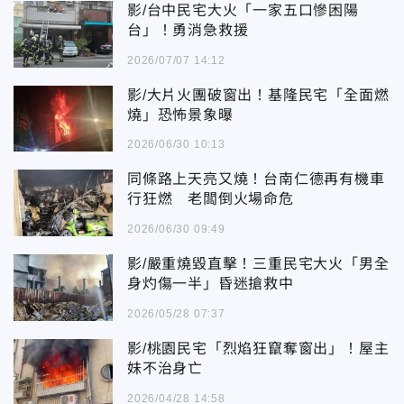
影/台中民宅大火「一家五口慘困陽
台」！勇消急救援
2026/07/07 14:12
影/大片火團破窗出！基隆民宅「全面燃
燒」恐怖景象曝
2026/06/30 10:13
同條路上天亮又燒！台南仁德再有機車
行狂燃 老闆倒火場命危
2026/06/30 09:49
影/嚴重燒毀直擊！三重民宅大火「男全
身灼傷一半」昏迷搶救中
2026/05/28 07:37
影/桃園民宅「烈焰狂竄奪窗出」！屋主
妹不治身亡
2026/04/28 14:58