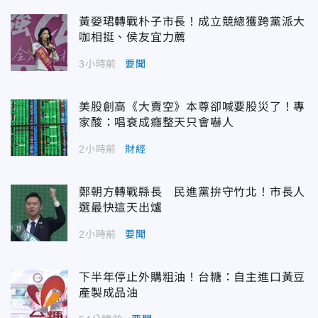
黃嫈珺轉戰朴子市長！成立競總獲跨黨派大
咖相挺、侯友宜力薦
3小時前
要聞
美股創高《大賣空》本尊卻喊要股災了！專
家酸：唱衰成癮整天只會嚇人
2小時前
財經
鄭朝方轉戰縣長 民進黨拚守竹北！市長人
選最快這天出爐
2小時前
要聞
下半年停止外購粗油！台糖：自主進口黃豆
產製成品油