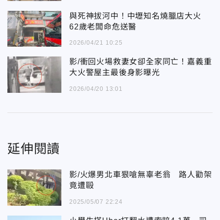
與死神拔河中！中壢知名燒臘店大火
62歲老闆命危送醫
2026/04/21 10:25
影/衝回火場救妻女卻全家同亡！嘉義重
大火警屋主最後身影曝光
2026/04/20 13:01
延伸閱讀
影/火爆男北車狠嗆無辜老翁 路人勸架
竟遭毆
2025/05/07 22:24