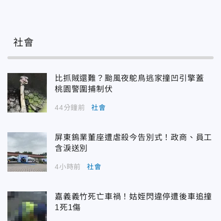
社會
比抓賊還難？颱風夜鴕鳥逃家撞凹引擎蓋
桃園警圍捕制伏
44分鐘前
社會
屏東鎢業董座遭虐殺今告別式！政商、員工
含淚送別
4小時前
社會
嘉義義竹死亡車禍！姑姪閃違停遭後車追撞
1死1傷