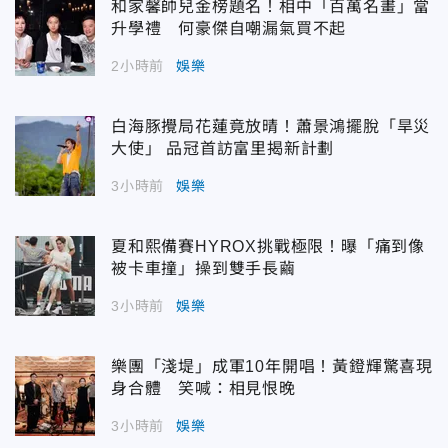
和家馨帥兒金榜題名！相中「百萬名畫」當
升學禮 何豪傑自嘲漏氣買不起
2小時前
娛樂
白海豚攪局花蓮竟放晴！蕭景鴻擺脫「旱災
大使」 品冠首訪富里揭新計劃
3小時前
娛樂
夏和熙備賽HYROX挑戰極限！曝「痛到像
被卡車撞」操到雙手長繭
3小時前
娛樂
樂團「淺堤」成軍10年開唱！黃鐙輝驚喜現
身合體 笑喊：相見恨晚
3小時前
娛樂