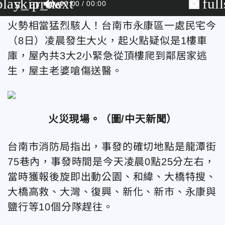
play_arrow
skip_next
ful
00:00
00:00
火勢相當猛烈駭人！台南市永康區一處民宅今
（8日）凌晨發生大火，起火點疑似是1樓車
庫，屋內共3大2小緊急從頂樓爬到鄰居家逃
生，屋主老婆嗆傷送醫。
火災現場。（圖/中天新聞）
台南市消防局指出，事發的確切地點是龍潭街
75巷內，事發時間是今天凌晨0點25分左右，
當時獲報後旋即出動公園、和緯、大橋特搜、
大橋高救、大灣、復興、新化、新市、永康與
鹽行等10個分隊趕往。