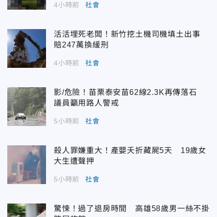
4小時前
社會
活活埋死老闆！新竹挖土機司機填土出事
賠247萬換緩刑
4小時前
社會
影/危險！苗栗泰安苗62線2.3K再傳落石
議員籲用路人警戒
5小時前
社會
殺人罪嫌重大！產嬰夭折藏屍5天 19歲女
大生遭聲押
5小時前
社會
驚悚！過了退房時間 高雄58歲男一絲不掛