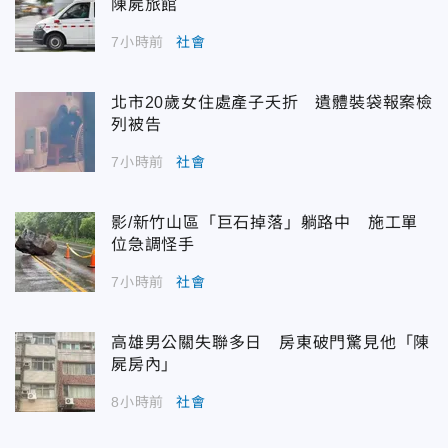
陳屍旅館
7小時前
社會
北市20歲女住處產子夭折 遺體裝袋報案檢
列被告
7小時前
社會
影/新竹山區「巨石掉落」躺路中 施工單
位急調怪手
7小時前
社會
高雄男公關失聯多日 房東破門驚見他「陳
屍房內」
8小時前
社會