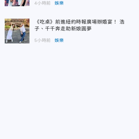
4小時前
娛樂
《吃桌》前進紐約時報廣場辦婚宴！ 浩
子、千千奔走助新娘圓夢
5小時前
娛樂