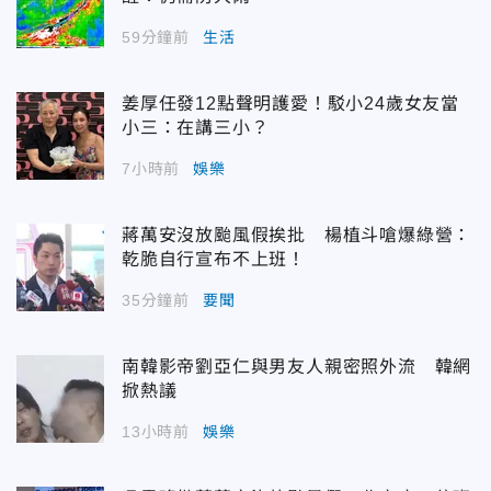
59分鐘前
生活
姜厚任發12點聲明護愛！駁小24歲女友當
小三：在講三小？
7小時前
娛樂
蔣萬安沒放颱風假挨批 楊植斗嗆爆綠營：
乾脆自行宣布不上班！
35分鐘前
要聞
南韓影帝劉亞仁與男友人親密照外流 韓網
掀熱議
13小時前
娛樂