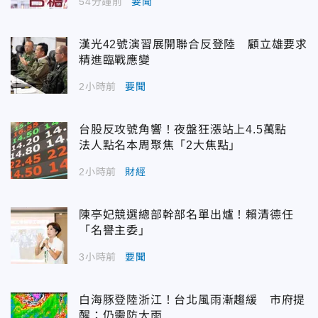
54分鐘前
要聞
漢光42號演習展開聯合反登陸 顧立雄要求
精進臨戰應變
2小時前
要聞
台股反攻號角響！夜盤狂漲站上4.5萬點
法人點名本周聚焦「2大焦點」
2小時前
財經
陳亭妃競選總部幹部名單出爐！賴清德任
「名譽主委」
3小時前
要聞
白海豚登陸浙江！台北風雨漸趨緩 市府提
醒：仍需防大雨