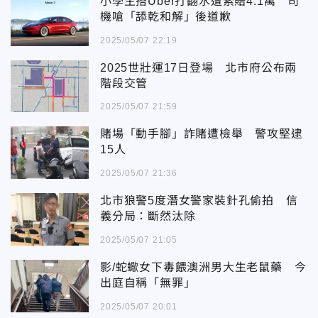
小學生搭Uber打翻水遭索賠4.1萬 司
機嗆「舔乾和解」後道歉
2025/05/07 22:19
2025世壯運17日登場 北市府公布兩
階段交管
2025/05/07 21:59
賭場「動手腳」詐賭遭檢舉 警攻堅逮
15人
2025/05/07 21:36
北市狼警5度潛女警家裝針孔偷拍 信
義分局：斷然汰除
2025/05/07 21:05
影/蛇蠍女下毒餵澳洲男大生老鼠藥 今
出庭自稱「無罪」
2025/05/07 20:01