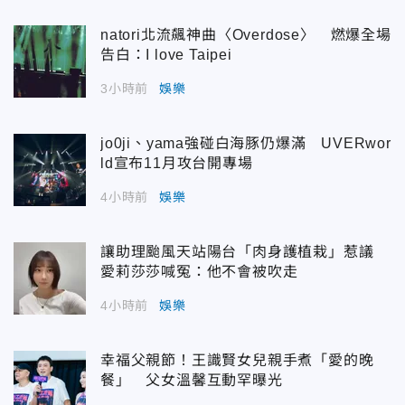
natori北流飆神曲〈Overdose〉 燃爆全場
告白：I love Taipei
3小時前
娛樂
jo0ji、yama強碰白海豚仍爆滿 UVERwor
ld宣布11月攻台開專場
4小時前
娛樂
讓助理颱風天站陽台「肉身護植栽」惹議
愛莉莎莎喊冤：他不會被吹走
4小時前
娛樂
幸福父親節！王識賢女兒親手煮「愛的晚
餐」 父女溫馨互動罕曝光