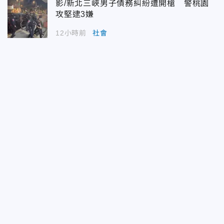
影/新北三峽男子債務糾紛遭開槍 警桃園
攻堅逮3嫌
12小時前
社會