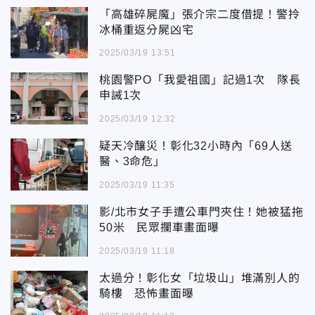
「高雄碎屍魔」張介宗二度借提！警拎
冰桶重返分屍凶宅
2025/03/19 13:51
桃園警PO「我愛祖國」記過1次 隊長
申誡1次
2025/03/19 12:32
疑天冷釀災！彰化32小時內「69人送
醫、3命危」
2025/03/19 11:35
影/北市女子手遭公車門夾住！她被猛拖
50米 民眾攔車畫面曝
2025/03/19 11:18
太過分！彰化女「垃圾山」堆滿別人的
騎樓 恐怖畫面曝