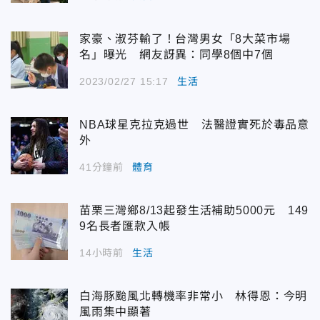
家豪、淑芬輸了！台灣男女「8大菜市場
名」曝光 網友訝異：同學8個中7個
2023/02/27 15:17
生活
NBA球星克拉克過世 法醫證實死於毒品意
外
41分鐘前
體育
苗栗三灣鄉8/13起發生活補助5000元 149
9名長者匯款入帳
14小時前
生活
白海豚颱風北轉機率非常小 林得恩：今明
風雨集中顯著