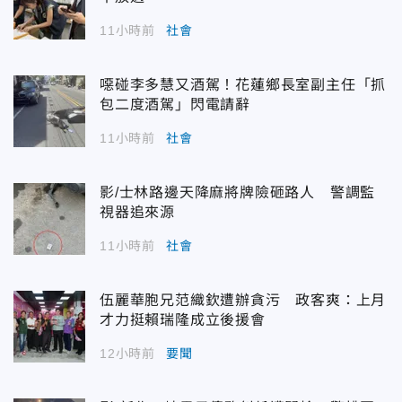
11小時前
社會
噁碰李多慧又酒駕！花蓮鄉長室副主任「抓
包二度酒駕」閃電請辭
11小時前
社會
影/士林路邊天降麻將牌險砸路人 警調監
視器追來源
11小時前
社會
伍麗華胞兄范織欽遭辦貪污 政客爽：上月
才力挺賴瑞隆成立後援會
12小時前
要聞