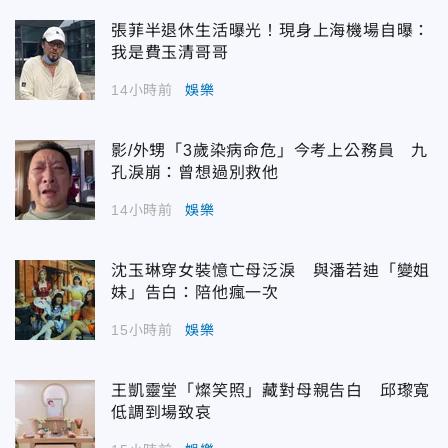
張菲半退休生活曝光！現身上海機場自曝：
我是費玉清哥哥
14小時前
娛樂
影/外甥「3歲染病命危」今考上公務員 九
孔淚崩：曾想過別救他
14小時前
娛樂
沈玉琳穿女裝憶亡母泛淚 與潘若迪「變姐
妹」告白：陪他瘋一次
15小時前
娛樂
王凱靈堂「燦笑照」藏對母親告白 邱瓈寬
低調到場致哀