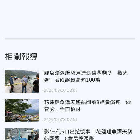
相關報導
鯉魚潭遊艇惡意造浪釀悲劇？ 觀光
署：若確認最高罰100萬
2026/03/10 18:08
花蓮鯉魚潭天鵝船翻覆9歲童溺死 縱
管處：全面檢討
2026/02/23 07:53
影/三代5口出遊憾事！花蓮鯉魚潭天鵝
船翻覆 8歲男童溺斃