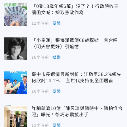
「0到18歲年領6萬」沒了？！行政院收三
讀函文喊：採取憲政作為
12小時前
要聞
「小秦漢」張海漢驚傳68歲驟逝 昔合唱
〈明天會更好〉引追憶
16小時前
娛樂
臺中市長選情最新剖析：江啟臣38.2%領先
何欣純14.1% 全世代支持度全面居首
16小時前
要聞
詐騙慈濟10億「陳昱瑄與陳時中、陳柏惟合
照」曝光！徐巧芯震撼出手
13小時前
要聞