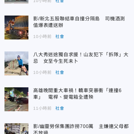
10小時前
社會
影/新北五股聯結車自撞分隔島 司機酒測
值爆表遭送辦
10小時前
社會
八大秀迷途獨自求援！山友犯下「拆隊」大
忌 女至今生死未卜
10小時前
社會
高雄晚間重大車禍！轎車突暴衝「連撞6
車」 電桿、變電箱全遭殃
11小時前
社會
影/幽靈勞保集團詐撈700萬 主嫌連父母都
不放過