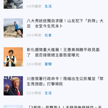
44分鐘前
生活
八大秀迷途獨自求援！山友犯下「拆隊」大
忌 女至今生死未卜
10小時前
社會
彰化選情重大進展！王惠美與魏平政見面
了 是否接競總主委態度曝光
10小時前
要聞
川普簽署行政命令！限縮出生公民權並「禁
生育旅遊」打擊移民
22小時前
生活
「3星座」是雙面人！天秤背後搞操作、天