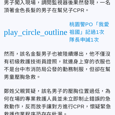
男子闖入現場，調閱監視器後果然發現，一名
頂著金色長髮的男子在幫兒子CPR。
桃園警PO「我愛
play_circle_outline
祖國」記過1次
隊長申誡1次
然而，該名金髮男子也被陸續爆出，他不僅沒
有初級救護技術員證照，就連身上穿的衣服也
不是台中市消防局公發的勤務制服，但卻在幫
男童壓胸急救。
鄭姓父親質疑，該名男子的壓胸位置過低，為
何在場的專業救護人員並未立即制止錯誤的急
救動作，反而放手讓對方進行CPR，懷疑緊急
救護作業程序恐存在紕漏。