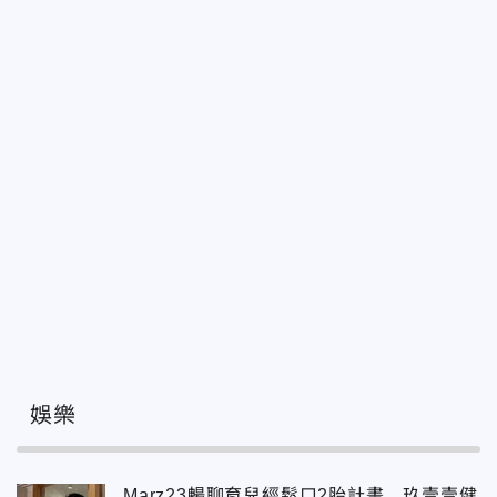
娛樂
Marz23暢聊育兒經鬆口2胎計畫 玖壹壹健