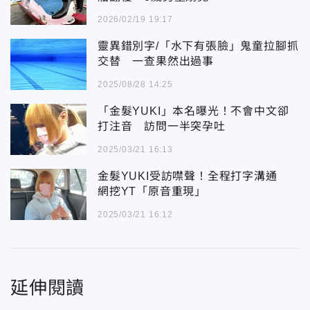
2026/02/19 19:17
靈異錯別字/「水下有張臉」鬼童拉腳抓
交替 一查果然出過事
2025/08/28 14:25
「金髮YUKI」本名曝光！不會中文卻
打注音 訪問一半突孕吐
2025/03/21 16:13
金髮YUKI受訪噤聲！全程打字溝通
網挖YT「原音重現」
2025/03/21 16:12
延伸閱讀