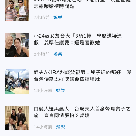
志甜曝婚禮時間點
7小時前
娛樂
小24歲女友台大「3碩1博」學歷遭疑造
假 姜厚任護愛：還是喜歡她
8小時前
娛樂
姐夫AKIRA甜談父親節：兒子送的都好 曝
台灣便當太好吃讓後輩搞壞肚
13小時前
娛樂
白髮人送黑髮人！台玻夫人首發聲曝喪子之
痛 直言同情張柏芝處境
14小時前
娛樂