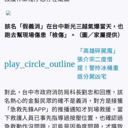
該名「假義消」在台中新光三越氣爆當天，也
跑去幫現場傷患「檢傷」。（圖／家屬提供）
「高雄碎屍魔」
張介宗二度借
play_circle_outline
提！警拎冰桶重
返分屍凶宅
對此，台中市政府消防局科長劉忠和回應，該
名熱心的金髮民眾的確不是義消，對方是接獲
「急救先鋒APP」的推播通知才到場救援，當
下救護人員已事先指導過按壓位置，也確認過
急救動作沒問題，可能是因角度問題，才導致