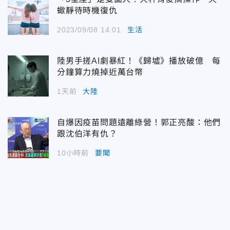
蠍靜待時機復仇
2023/09/08 14:01
生活
陸男手搓AI劇暴紅！《歸墟》播放破億 每
分鐘算力燒掉近萬台幣
1天前
大陸
自爆因疫苗問題遠離綠營！郭正亮酸：他們
跟沈伯洋有仇？
10小時前
要聞