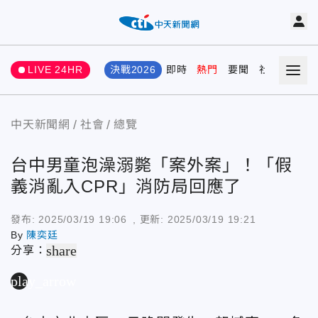
LIVE 24HR
決戰2026
即時
熱門
要聞
社會
娛樂
中天新聞網
社會
總覽
台中男童泡澡溺斃「案外案」！「假
義消亂入CPR」消防局回應了
發布:
2025/03/19 19:06
, 更新:
2025/03/19 19:21
By
陳奕廷
share
分享：
play_arrow