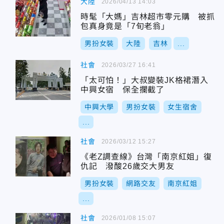
大陸
2026/04/13 14:03
時髦「大媽」吉林超市零元購 被抓
包真身竟是「7旬老翁」
男扮女裝
大陸
吉林
...
社會
2026/03/27 16:41
「太可怕！」大叔變裝JK格裙潛入
中興女宿 保全攔截了
中興大學
男扮女裝
女生宿舍
...
社會
2026/03/12 15:27
《老Z調查線》台灣「南京紅姐」復
仇記 潑酸26歲交大男友
男扮女裝
網路交友
南京紅姐
...
社會
2026/01/08 15:07