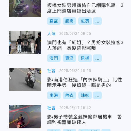
板橋女裝男超商偷自己網購包裹 3
度上門遭店員認出活逮
竊盜
超商
包裹
...
大陸
2025/07/24 09:55
澳門也有「紅姐」？男扮女裝拉客3
人落網 長髮背影照曝
澳門
賣淫
逮捕
...
社會
2025/06/29 10:25
影/南港伯狂追「內衣辣騎士」比性
暗示手勢 後照鏡一瞄是男的
南港
內衣
辣妹
...
社會
2025/05/17 18:42
影/男子喬裝金髮妹偷鄰居機車 警
調監視器識破逮人