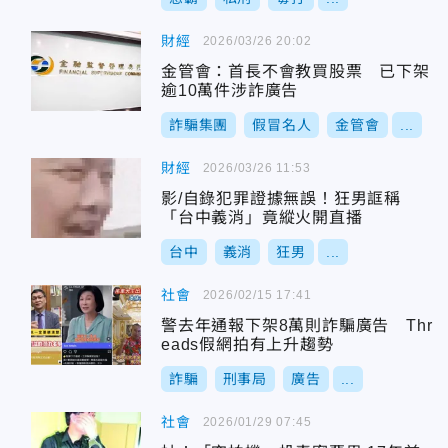
財經
2026/03/26 20:02
金管會：首長不會教買股票 已下架
逾10萬件涉詐廣告
詐騙集團
假冒名人
金管會
...
財經
2026/03/26 11:53
影/自錄犯罪證據無誤！狂男誆稱
「台中義消」竟縱火開直播
台中
義消
狂男
...
社會
2026/02/15 17:41
警去年通報下架8萬則詐騙廣告 Thr
eads假網拍有上升趨勢
詐騙
刑事局
廣告
...
社會
2026/01/29 07:45