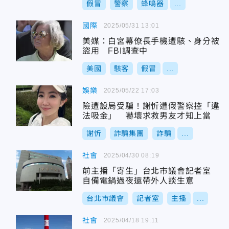
假冒
警察
蜂鳴器
...
國際
2025/05/31 13:01
美媒：白宮幕僚長手機遭駭、身分被
盜用 FBI調查中
美國
駭客
假冒
...
娛樂
2025/05/22 17:03
險遭設局受騙！謝忻遭假警察控「違
法吸金」 嚇壞求救男友才知上當
謝忻
詐騙集團
詐騙
...
社會
2025/04/30 08:19
前主播「寄生」台北市議會記者室
自備電鍋過夜還帶外人談生意
台北市議會
記者室
主播
...
社會
2025/04/18 19:11