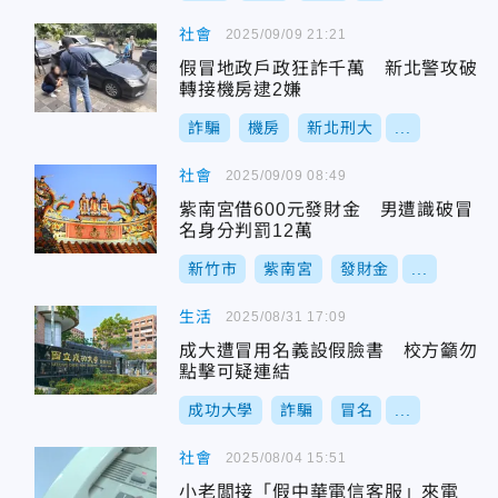
社會
2025/09/09 21:21
假冒地政戶政狂詐千萬 新北警攻破
轉接機房逮2嫌
詐騙
機房
新北刑大
...
社會
2025/09/09 08:49
紫南宮借600元發財金 男遭識破冒
名身分判罰12萬
新竹市
紫南宮
發財金
...
生活
2025/08/31 17:09
成大遭冒用名義設假臉書 校方籲勿
點擊可疑連結
成功大學
詐騙
冒名
...
社會
2025/08/04 15:51
小老闆接「假中華電信客服」來電