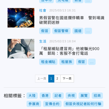
台中市
北屯區
假冒
...
社會
2025/03/13 16:31
男假冒警在國道攔停轎車 警到場識
破開罰送辦
假冒
假冒警察
國道
...
生活
2025/02/23 18:04
「租屋補貼遭冒用」他被騙光900
萬 郵局：客服不會打電話
租金補貼
租屋族
假冒
...
上一頁
1
2
下一頁
相關標籤：
大陸
香港
記者
央視
展覽
招商
參展商
宣傳合約
假冒央視記者如何行騙