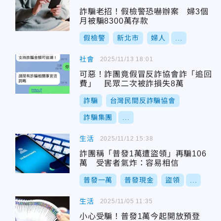
詐騙老招！假檢警恐嚇辦案 婦3個
月被騙8300萬存款
假檢警
新北市
婦人
...
社會
2025/11/13 18:01
可惡！詐團竟假冒反詐協會詐「追回
費」 民眾二次被詐損失8萬
詐騙
台灣民間反詐騙協會
詐騙集團
...
生活
2025/11/12 15:38
詐團稱「普發1萬遭盜領」再騙106
萬 受害者氣炸：容易相信
普發一萬
普發現金
盜領
...
生活
2025/11/05 11:35
小心受騙！普發1萬今起開放預登