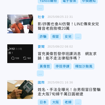
Yahoo購物
電子發票
中獎通知
...
社會
2025/09/25 22:31
影/詐團也會AI仿聲！LINE傳來女兒
聲音老翁險噴20萬
詐騙
假冒
女兒
...
要聞
2025/09/22 08:02
冒充黃偉哲發停班課消息 網友求
饒：能不走法律程序嗎？
黃偉哲
停班停課
樺加沙颱風
...
國際
2025/09/21 16:36
姓名、手法全曝光！台男假冒日警騙
走大阪7旬婦千萬日圓被逮
日本
大阪
老婦
...