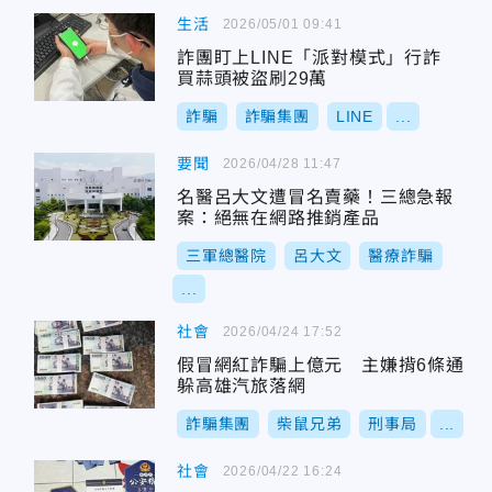
生活
2026/05/01 09:41
詐團盯上LINE「派對模式」行詐
買蒜頭被盜刷29萬
詐騙
詐騙集團
LINE
...
要聞
2026/04/28 11:47
名醫呂大文遭冒名賣藥！三總急報
案：絕無在網路推銷產品
三軍總醫院
呂大文
醫療詐騙
...
社會
2026/04/24 17:52
假冒網紅詐騙上億元 主嫌揹6條通
躲高雄汽旅落網
詐騙集團
柴鼠兄弟
刑事局
...
社會
2026/04/22 16:24