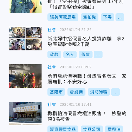
扯！「空拍機」投毒案惡男 17年前
「假冒警察勒索錢莊」
張美阿嬤農場
空拍機
下毒
...
社會
2026/01/24 21:26
新北婦中招假冒名人投資詐騙 拿2
房產貸款慘噴2千萬
貸款
名人
假冒
...
社會
2026/01/23 08:09
勇消詹能傑殉職！母遭冒名發文 家
屬痛批：不安好心
基隆市
詹能傑
消防殉職
...
社會
2026/01/16 17:41
橄欖粕油假冒橄欖油販售！ 檢警約
談3名被告
販賣假冒食品
食品公司
橄欖油