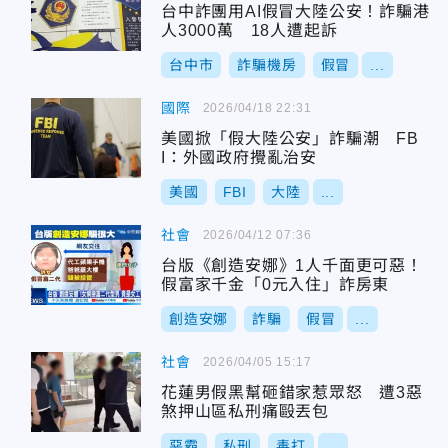
台中詐團用AI假冒大陸公安！詐騙港
人3000萬 18人遭起訴
台中市
詐騙機房
假冒
...
國際
2026/04/18 22:31
美國掀「假大陸公安」詐騙潮 FB
I：外國政府攪亂治安
美國
FBI
大陸
...
社會
2026/04/12 07:36
台版《創造安娜》1人千面更可惡！
假富家千金「0元入住」詐房東
創造安娜
詐騙
假冒
...
社會
2026/04/05 15:17
花蓮男假黑幫砸錯家惹眾怒 遭3惡
煞押山區私刑痛毆丟包
惡霸
私刑
毒打
...