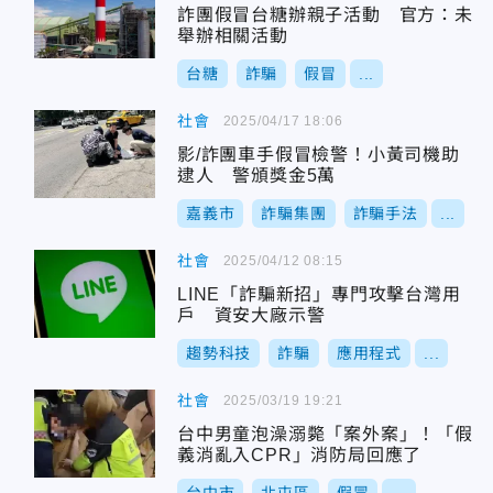
詐團假冒台糖辦親子活動 官方：未
舉辦相關活動
台糖
詐騙
假冒
...
社會
2025/04/17 18:06
影/詐團車手假冒檢警！小黃司機助
逮人 警頒獎金5萬
嘉義市
詐騙集團
詐騙手法
...
社會
2025/04/12 08:15
LINE「詐騙新招」專門攻擊台灣用
戶 資安大廠示警
趨勢科技
詐騙
應用程式
...
社會
2025/03/19 19:21
台中男童泡澡溺斃「案外案」！「假
義消亂入CPR」消防局回應了