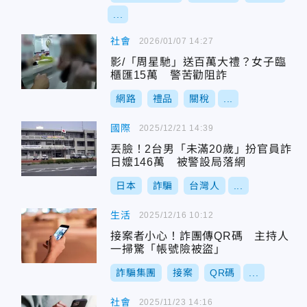
...
社會
2026/01/07 14:27
影/「周星馳」送百萬大禮？女子臨
櫃匯15萬 警苦勸阻詐
網路
禮品
關稅
...
國際
2025/12/21 14:39
丟臉！2台男「未滿20歲」扮官員詐
日嬤146萬 被警設局落網
日本
詐騙
台灣人
...
生活
2025/12/16 10:12
接案者小心！詐團傳QR碼 主持人
一掃驚「帳號險被盜」
詐騙集團
接案
QR碼
...
社會
2025/11/23 14:16