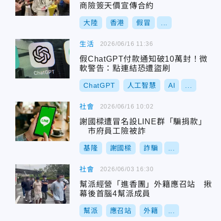
商險簽天價宣傳合約
大陸
香港
假冒
...
生活
2026/06/16 11:36
假ChatGPT付款通知破10萬封！微
軟警告：點連結恐遭盜刷
ChatGPT
人工智慧
AI
...
社會
2026/06/16 10:02
謝國樑遭冒名設LINE群「騙捐款」
市府員工險被詐
基隆
謝國樑
詐騙
...
社會
2026/06/03 16:30
幫派經營「進香團」外籍應召站 揪
幕後首腦4幫派成員
幫派
應召站
外籍
...