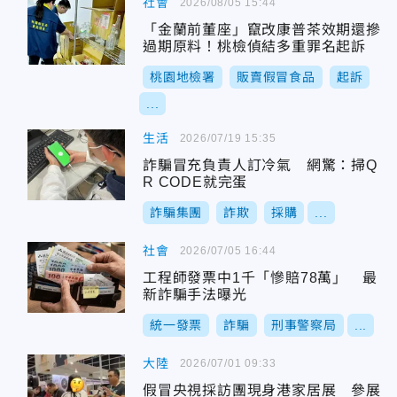
社會
2026/08/05 15:44
「金蘭前董座」竄改康普茶效期還摻
過期原料！桃檢偵結多重罪名起訴
桃園地檢署
販賣假冒食品
起訴
...
生活
2026/07/19 15:35
詐騙冒充負責人訂冷氣 網驚：掃Q
R CODE就完蛋
詐騙集團
詐欺
採購
...
社會
2026/07/05 16:44
工程師發票中1千「慘賠78萬」 最
新詐騙手法曝光
統一發票
詐騙
刑事警察局
...
大陸
2026/07/01 09:33
假冒央視採訪團現身港家居展 參展