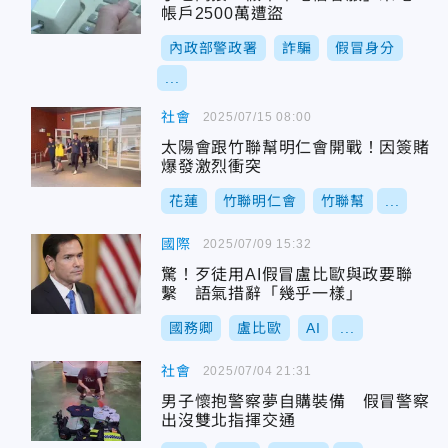
帳戶2500萬遭盜
內政部警政署
詐騙
假冒身分
...
社會
2025/07/15 08:00
太陽會跟竹聯幫明仁會開戰！因簽賭
爆發激烈衝突
花蓮
竹聯明仁會
竹聯幫
...
國際
2025/07/09 15:32
驚！歹徒用AI假冒盧比歐與政要聯
繫 語氣措辭「幾乎一樣」
國務卿
盧比歐
AI
...
社會
2025/07/04 21:31
男子懷抱警察夢自購裝備 假冒警察
出沒雙北指揮交通