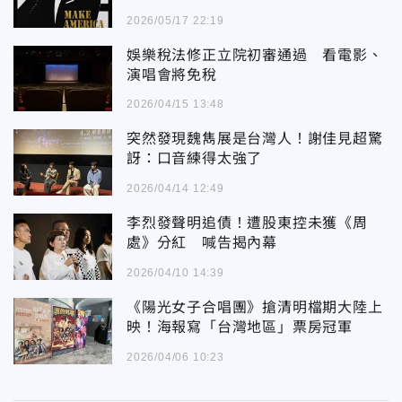
2026/05/17 22:19
娛樂稅法修正立院初審通過 看電影、
演唱會將免稅
2026/04/15 13:48
突然發現魏雋展是台灣人！謝佳見超驚
訝：口音練得太強了
2026/04/14 12:49
李烈發聲明追債！遭股東控未獲《周
處》分紅 喊告揭內幕
2026/04/10 14:39
《陽光女子合唱團》搶清明檔期大陸上
映！海報寫「台灣地區」票房冠軍
2026/04/06 10:23