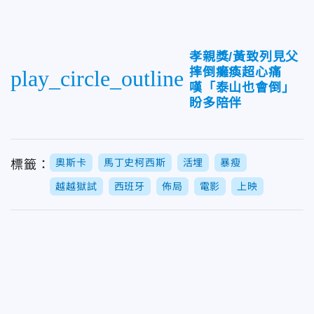
孝親獎/黃致列見父
摔倒癱瘓超心痛
play_circle_outline
嘆「泰山也會倒」
盼多陪伴
奧斯卡
馬丁史柯西斯
活埋
暴瘦
標籤：
越越獄試
西班牙
佈局
電影
上映