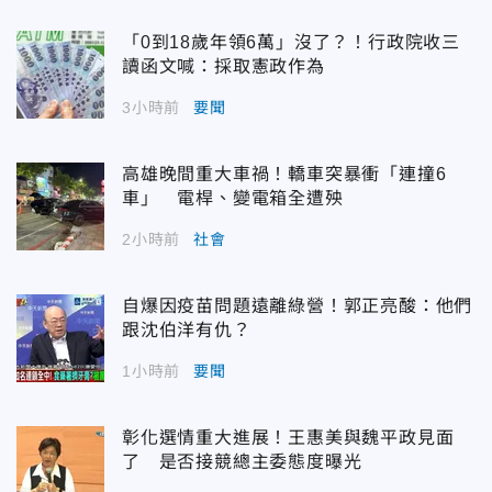
「0到18歲年領6萬」沒了？！行政院收三
讀函文喊：採取憲政作為
3小時前
要聞
高雄晚間重大車禍！轎車突暴衝「連撞6
車」 電桿、變電箱全遭殃
2小時前
社會
自爆因疫苗問題遠離綠營！郭正亮酸：他們
跟沈伯洋有仇？
1小時前
要聞
彰化選情重大進展！王惠美與魏平政見面
了 是否接競總主委態度曝光