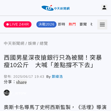
LIVE 24HR
決戰2026
即時
熱門
要聞
社會
娛樂
中天新聞網
娛樂
總覽
西國男星深夜搶銀行只為被關！突暴
瘦10公斤 大喊「差點撐不下去」
發布:
2025/06/17 19:43
By
鄭緯浩
share
分享：
play_arrow
奧斯卡名導馬丁史柯西斯監製，《活埋》導演