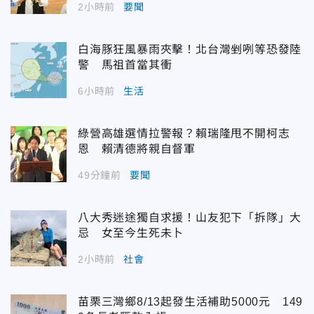
2小時前
要聞
白海豚狂風暴雨夾擊！北台灣剉咧等恐發陸
警 馬祖首當其衝
6小時前
生活
綠營高雄選情拉警報？賴瑞隆甩不開柯志
恩 賴清德將親自督軍
49分鐘前
要聞
八大秀迷途獨自求援！山友犯下「拆隊」大
忌 女至今生死未卜
2小時前
社會
苗栗三灣鄉8/13起發生活補助5000元 149