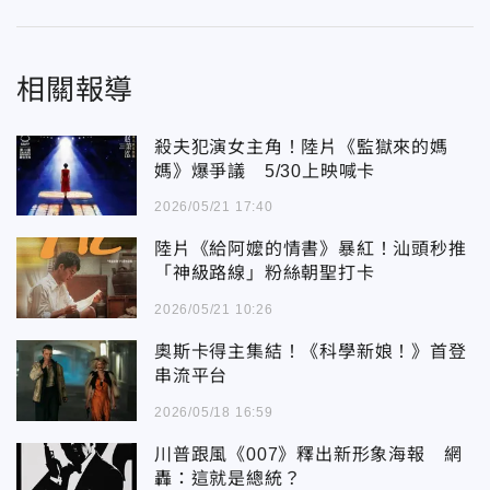
相關報導
殺夫犯演女主角！陸片《監獄來的媽
媽》爆爭議 5/30上映喊卡
2026/05/21 17:40
陸片《給阿嬤的情書》暴紅！汕頭秒推
「神級路線」粉絲朝聖打卡
2026/05/21 10:26
奧斯卡得主集結！《科學新娘！》首登
串流平台
2026/05/18 16:59
川普跟風《007》釋出新形象海報 網
轟：這就是總統？