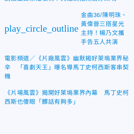
金曲36/陳明珠、
黃偉晉三搭星光
play_circle_outline
主持！楊乃文攜
手告五人共演
電影頻道／《片廠風雲》幽默揭好萊塢業界秘
辛 「喜劇天王」曝名導馬丁史柯西斯客串契
機
《片場風雲》揭開好萊塢業界內幕 馬丁史柯
西斯也傻眼「髒話有夠多」