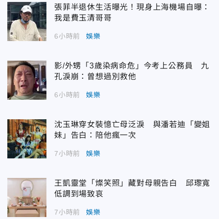
張菲半退休生活曝光！現身上海機場自曝：
我是費玉清哥哥
6小時前
娛樂
影/外甥「3歲染病命危」今考上公務員 九
孔淚崩：曾想過別救他
6小時前
娛樂
沈玉琳穿女裝憶亡母泛淚 與潘若迪「變姐
妹」告白：陪他瘋一次
7小時前
娛樂
王凱靈堂「燦笑照」藏對母親告白 邱瓈寬
低調到場致哀
7小時前
娛樂