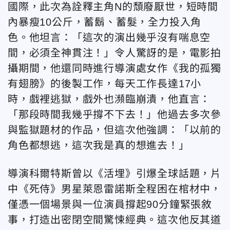
國際，此次為詮釋主角N的頹廢厭世，短時間
內暴瘦10公斤，蓄鬍、蓄髮，全力投入角
色。他坦言：「這次的演出幾乎沒有喘息空
間，必須全神貫注！」令人驚訝的是，電影拍
攝期間，他還同時進行導演處女作《我的孤獨
有翅膀》的後製工作，每天工作長達17小
時，戲裡逃獄，戲外也瀕臨崩潰，他直言：
「那段時間我幾乎撐不下去！」他過去多次參
與監獄題材的作品，但這次他強調：「以前的
角色都想逃，這次我是真的想進去！」
導演科爾特斯曾以《活埋》引爆全球話題，片
中《死侍》男星萊恩雷諾斯全程困在棺材中，
僅憑一個場景與一位演員撐起90分鐘緊張敘
事，打造出密閉空間驚悚經典。這次他反其道