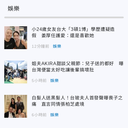
娛樂
小24歲女友台大「3碩1博」學歷遭疑造
假 姜厚任護愛：還是喜歡她
12分鐘前
娛樂
姐夫AKIRA甜談父親節：兒子送的都好 曝
台灣便當太好吃讓後輩搞壞肚
5小時前
娛樂
白髮人送黑髮人！台玻夫人首發聲曝喪子之
痛 直言同情張柏芝處境
6小時前
娛樂