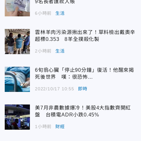
9名長者匯款入帳
6小時前
生活
雲林羊肉污染源揪出來了！草料檢出戴奧辛
超標0.353 8羊全撲殺化製
2小時前
生活
6旬翁心臟「停止90分鐘」復活！他醒來揭
死後世界 嘆：很恐怖…
2022/10/17 10:55
即時
美7月非農數據爆冷！美股4大指數齊開紅
盤 台積電ADR小跌0.45%
1小時前
財經