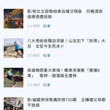
影/新北五股聯結車自撞分隔島 司機酒測
值爆表遭送辦
1小時前
社會
八大秀迷途獨自求援！山友犯下「拆隊」大
忌 女至今生死未卜
2小時前
社會
高雄晚間重大車禍！轎車突暴衝「連撞6
車」 電桿、變電箱全遭殃
2小時前
社會
影/幽靈勞保集團詐撈700萬 主嫌連父母都
不放過