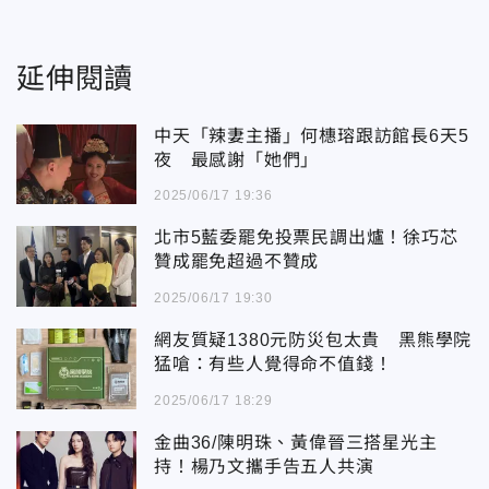
延伸閱讀
中天「辣妻主播」何橞瑢跟訪館長6天5
夜 最感謝「她們」
2025/06/17 19:36
北市5藍委罷免投票民調出爐！徐巧芯
贊成罷免超過不贊成
2025/06/17 19:30
網友質疑1380元防災包太貴 黑熊學院
猛嗆：有些人覺得命不值錢！
2025/06/17 18:29
金曲36/陳明珠、黃偉晉三搭星光主
持！楊乃文攜手告五人共演