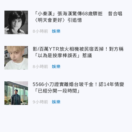
「小秦漢」張海漢驚傳68歲驟逝 昔合唱
〈明天會更好〉引追憶
8小時前
娛樂
影/百萬YTR放火相機被民宿丟掉！對方稱
「以為是按摩棒誤丟」惹議
8小時前
娛樂
5566小刀證實離婚台玻千金！認14年情變
「已經分開一段時間」
9小時前
娛樂