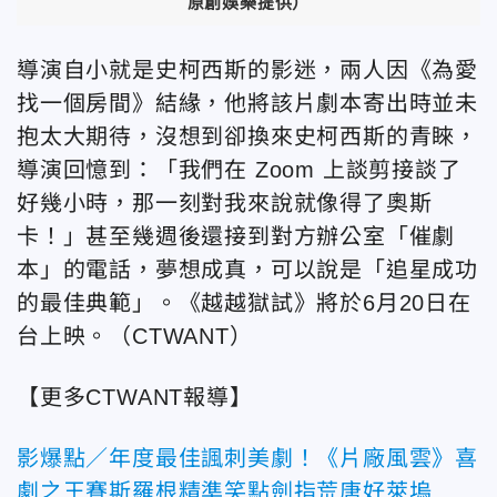
原創娛樂提供）
導演自小就是史柯西斯的影迷，兩人因《為愛
找一個房間》結緣，他將該片劇本寄出時並未
抱太大期待，沒想到卻換來史柯西斯的青睞，
導演回憶到：「我們在 Zoom 上談剪接談了
好幾小時，那一刻對我來說就像得了奧斯
卡！」甚至幾週後還接到對方辦公室「催劇
本」的電話，夢想成真，可以說是「追星成功
的最佳典範」。《越越獄試》將於6月20日在
台上映。（CTWANT）
【更多CTWANT報導】
影爆點／年度最佳諷刺美劇！《片廠風雲》喜
劇之王賽斯羅根精準笑點劍指荒唐好萊塢