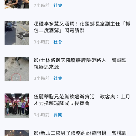
2小時前
社會
噁碰李多慧又酒駕！花蓮鄉長室副主任「抓
包二度酒駕」閃電請辭
3小時前
社會
影/士林路邊天降麻將牌險砸路人 警調監
視器追來源
3小時前
社會
伍麗華胞兄范織欽遭辦貪污 政客爽：上月
才力挺賴瑞隆成立後援會
3小時前
要聞
影/新北三峽男子債務糾紛遭開槍 警桃園