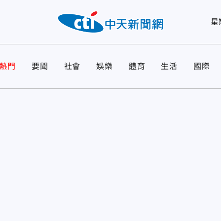
星
熱門
要聞
社會
娛樂
體育
生活
國際