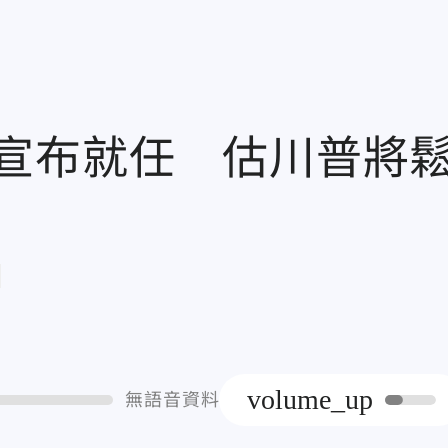
宣布就任 估川普將
章
volume_up
無語音資料