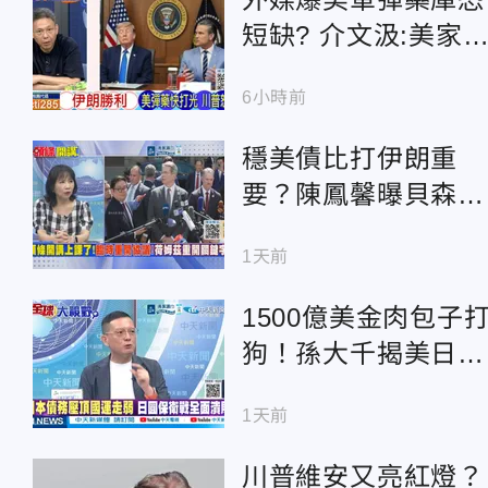
短缺? 介文汲:美家底
快沒了
6小時前
穩美債比打伊朗重
要？陳鳳馨曝貝森特
揭不開鍋了
1天前
1500億美金肉包子
狗！孫大千揭美日救
日圓黑幕：日本被美
1天前
割韭菜
川普維安又亮紅燈？