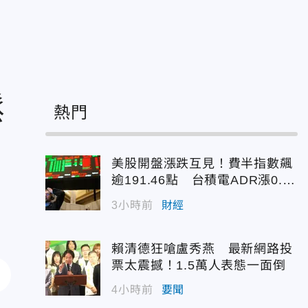
鬆
熱門
美股開盤漲跌互見！費半指數飆
逾191.46點 台積電ADR漲0.9
3%
3小時前
財經
賴清德狂嗆盧秀燕 最新網路投
票太震撼！1.5萬人表態一面倒
4小時前
要聞