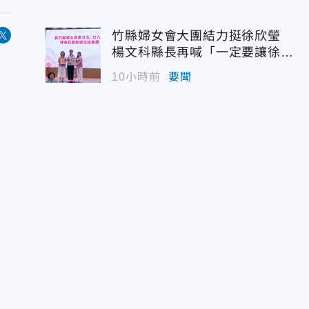
竹縣婦女會大團結力挺徐欣瑩
楊文科縣長再喊「一定要讓徐欣
瑩當選」
10小時前
要聞