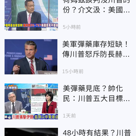
份？介文汲：美國二
戰後最大挫敗
5小時前
美軍彈藥庫存短缺！
傳川普怒斥防長赫格
塞斯 白宮：沒這回
15小時前
事
美彈藥見底？帥化
民：川普五大目標全
落空
1天前
48小時有結果？川普