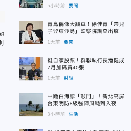
5小時前
要聞
青鳥偶像大翻車！徐佳青「帶兒
子登東沙島」監察院調查出爐
8
1天前
要聞
則
挺自家股票！群聯執行長潘健成
7月加碼買40張
1天前
財經
中颱白海豚「敲門」！新北高屏
台東明防8級強陣風颳到入夜
3小時前
生活