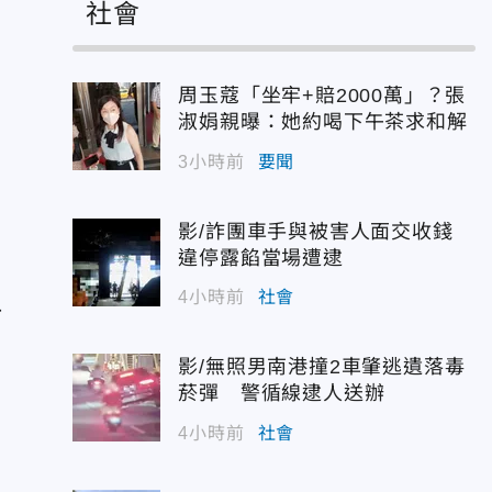
社會
周玉蔻「坐牢+賠2000萬」？張
淑娟親曝：她約喝下午茶求和解
3小時前
要聞
影/詐團車手與被害人面交收錢
違停露餡當場遭逮
4小時前
社會
打
影/無照男南港撞2車肇逃遺落毒
菸彈 警循線逮人送辦
4小時前
社會