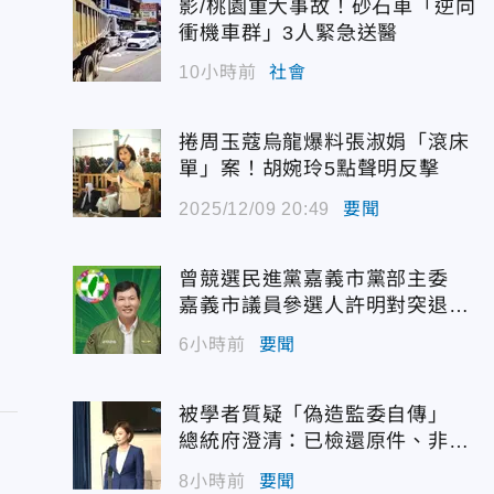
影/桃園重大事故！砂石車「逆向
衝機車群」3人緊急送醫
10小時前
社會
捲周玉蔻烏龍爆料張淑娟「滾床
單」案！胡婉玲5點聲明反擊
2025/12/09 20:49
要聞
曾競選民進黨嘉義市黨部主委
嘉義市議員參選人許明對突退
選！
6小時前
要聞
被學者質疑「偽造監委自傳」
總統府澄清：已檢還原件、非府
方提供
8小時前
要聞