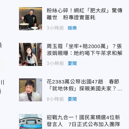
粉絲心碎！網紅「肥大叔」驚傳
離世 粉專證實噩耗
，
3小時前
娛樂
周玉蔻「坐牢+賠2000萬」？張
淑娟親曝：她約喝下午茶求和解
3小時前
要聞
花2383萬公帑出國47趟 春節
川
「就地休假」探親美國夫家？徐
過
佳青回應了
8小時前
要聞
迎戰九合一！國民黨精選4位新
發言人 7日正式公布加入團隊