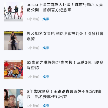
aespa下週二首攻大巨蛋！城市行銷六大亮
點公開 首創官方紀念章
4小時前
娛樂
埃及知名女星哈里發涉毒被判死！引發社會
震驚
5小時前
娛樂
63歲關之琳爆戀27歲男模！沉默3個月親發
聲否認
5小時前
娛樂
6年舊怨爆發！田路路轟曹雨婷不配當理事
長 點名姜厚任站出來
6小時前
娛樂