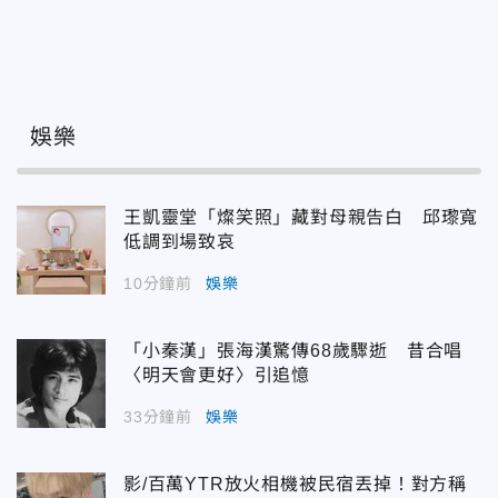
娛樂
王凱靈堂「燦笑照」藏對母親告白 邱瓈寬
低調到場致哀
10分鐘前
娛樂
「小秦漢」張海漢驚傳68歲驟逝 昔合唱
〈明天會更好〉引追憶
33分鐘前
娛樂
影/百萬YTR放火相機被民宿丟掉！對方稱