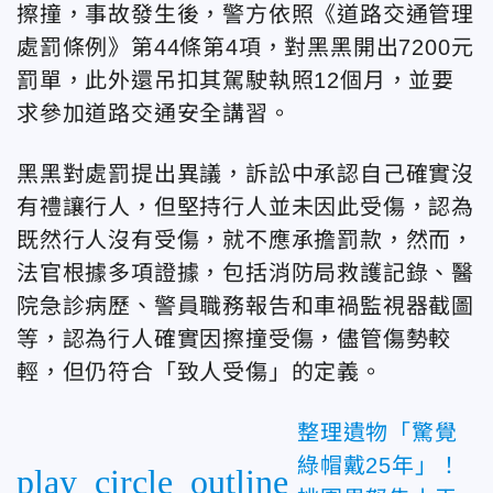
擦撞，事故發生後，警方依照《道路交通管理
處罰條例》第44條第4項，對黑黑開出7200元
罰單，此外還吊扣其駕駛執照12個月，並要
求參加道路交通安全講習。
黑黑對處罰提出異議，訴訟中承認自己確實沒
有禮讓行人，但堅持行人並未因此受傷，認為
既然行人沒有受傷，就不應承擔罰款，然而，
法官根據多項證據，包括消防局救護記錄、醫
院急診病歷、警員職務報告和車禍監視器截圖
等，認為行人確實因擦撞受傷，儘管傷勢較
輕，但仍符合「致人受傷」的定義。
整理遺物「驚覺
綠帽戴25年」！
play_circle_outline