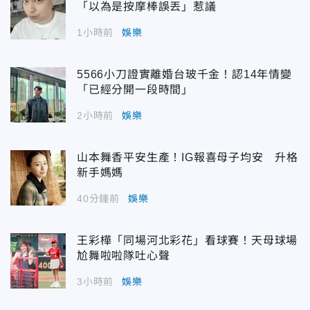
「以為是按摩棒誤丟」惹議
1小時前
娛樂
5566小刀證實離婚台玻千金！認14年情變
「已經分開一段時間」
2小時前
娛樂
山本舞香平安生產！IG報喜母子均安 升格
新手媽媽
40分鐘前
娛樂
王彩樺「同場河北彩花」看球賽！天母球場
尬舞啦啦隊吐心聲
3小時前
娛樂