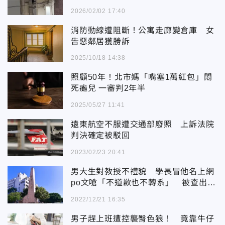
2026/02/02 17:40
消防動線遭阻斷！公寓走廊變倉庫 女
告惡鄰居獲勝訴
2025/10/18 14:38
照顧50年！北市媽「嘴塞1萬紅包」悶
死癱兒 一審判2年半
2025/05/27 11:41
遠東航空不服遭交通部廢照 上訴法院
判決確定被駁回
2023/02/23 20:41
男大生對教授不禮貌 學長冒他名上網
po文嗆「不道歉也不轉系」 被查出尷
尬了
2022/12/21 16:35
男子趕上班遭控襲臀色狼！ 竟靠牛仔