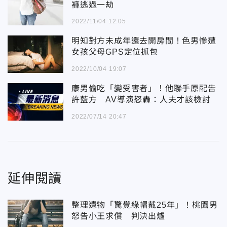
褲逃過一劫
2022/11/04 12:05
明知對方未成年還去開房間！色男慘遭
女孩父母GPS定位抓包
2022/10/04 19:07
康男偷吃「變受害者」！他聯手原配告
許藍方 AV導演怒轟：人夫才該檢討
2022/07/14 20:47
延伸閱讀
整理遺物「驚覺綠帽戴25年」！桃園男
怒告小王求償 判決出爐