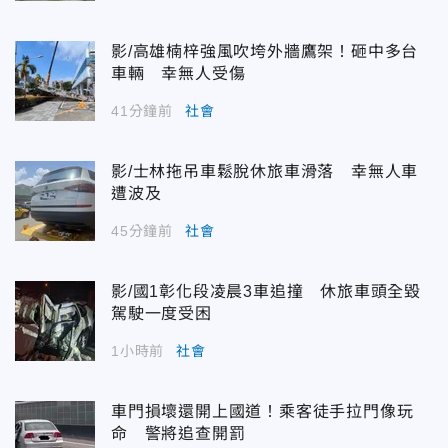
影/高雄楠梓強風吹垮外牆鷹架！砸中多台
車輛 幸無人受傷
41分鐘前
社會
影/士林拖吊車鬆脫休旅車滑落 幸無人車
遭波及
45分鐘前
社會
影/國1彰化段凌晨3車追撞 休旅車頭全毀
駕駛一度受困
1小時前
社會
車門損壞還開上國道！乘客徒手拉門像玩
命 警將追查開罰