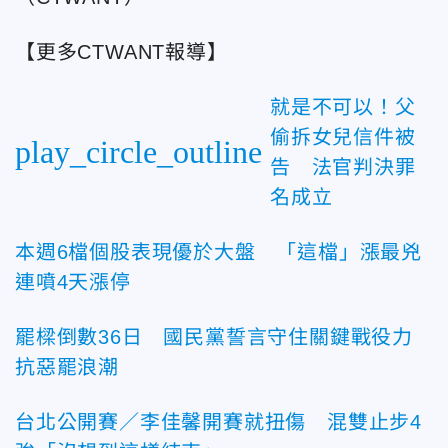
【更多CTWANT報導】
就是不可以！父
偷拆女兒信件被
play_circle_outline
告 法官判決罪
名成立
本週6檔個股表現優於大盤 「這檔」漲最兇
連噴4天漲停
罷樑倒數36日 國民黨誓言守住關鍵戰役力
抗惡罷浪潮
台北公開賽／李佳馨開賽就扭傷 混雙止步4