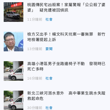
桃園傳民宅凶殺案！家屬驚報「公公殺了婆
婆」 疑兇遭被回偵訊
11分鐘前
社會
檢方又出手！楊文科天坑案一審無罪 新竹
地檢署提起上訴
13分鐘前
要聞
高雄小港區男子坐路邊椅子不動 發現時已
死亡多時
16分鐘前
社會
新北三峽河溺水意外 高中畢業生跳水失蹤
救起命危
30分鐘前
社會