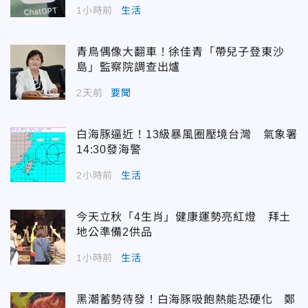
1小時前
生活
青鳥偶像大翻車！徐佳青「帶兒子登東沙
島」監察院調查出爐
2天前
要聞
白海豚逼近！13級暴風圈壓境台灣 氣象署
14:30發海警
2小時前
生活
今天立秋「4生肖」健康運勢亮紅燈 拜土
地公準備2供品
1小時前
生活
黑潮蓄勢待發！白海豚吸飽熱能恐硬化 鄭