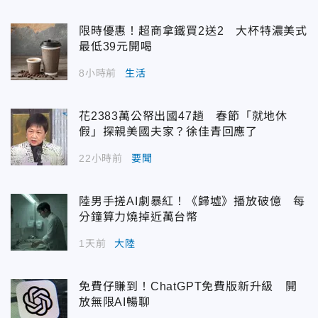
限時優惠！超商拿鐵買2送2 大杯特濃美式
最低39元開喝
8小時前
生活
花2383萬公帑出國47趟 春節「就地休
假」探親美國夫家？徐佳青回應了
22小時前
要聞
陸男手搓AI劇暴紅！《歸墟》播放破億 每
分鐘算力燒掉近萬台幣
1天前
大陸
免費仔賺到！ChatGPT免費版新升級 開
放無限AI暢聊