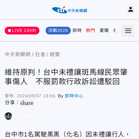
LIVE 24HR
決戰2026
即時
熱門
要聞
社會
娛樂
中天新聞網
社會
總覽
維持原判！台中未禮讓斑馬線民眾肇
事傷人 不服罰款行政訴訟遭駁回
發布:
2024/09/07 18:06
By
即時中心
share
分享：
play_arrow
台中市1名駕駛黑黑（化名）因未禮讓行人，