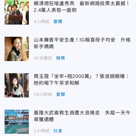
賴清德狂嗆盧秀燕 最新網路投票太震撼！
2.4萬人表態一面倒
4小時前
要聞
山本舞香平安生產！IG報喜母子均安 升格
新手媽媽
40分鐘前
娛樂
周玉蔻「坐牢+賠2000萬」？張淑娟親曝：
她約喝下午茶求和解
18小時前
要聞
基隆大武崙救生員遭大浪捲走 失蹤一天今
尋獲遺體
2小時前
社會