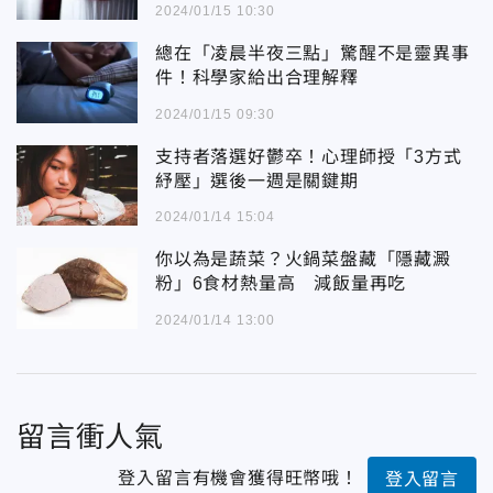
2024/01/15 10:30
總在「凌晨半夜三點」驚醒不是靈異事
件！科學家給出合理解釋
2024/01/15 09:30
支持者落選好鬱卒！心理師授「3方式
紓壓」選後一週是關鍵期
2024/01/14 15:04
你以為是蔬菜？火鍋菜盤藏「隱藏澱
粉」6食材熱量高 減飯量再吃
2024/01/14 13:00
留言衝人氣
登入留言有機會獲得旺幣哦！
登入留言