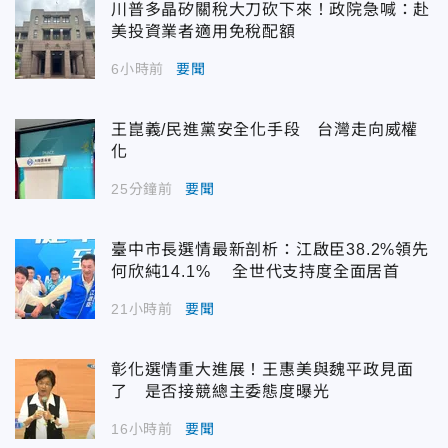
川普多晶矽關稅大刀砍下來！政院急喊：赴
美投資業者適用免稅配額
6小時前
要聞
王崑義/民進黨安全化手段 台灣走向威權
化
25分鐘前
要聞
臺中市長選情最新剖析：江啟臣38.2%領先
何欣純14.1% 全世代支持度全面居首
21小時前
要聞
彰化選情重大進展！王惠美與魏平政見面
了 是否接競總主委態度曝光
16小時前
要聞