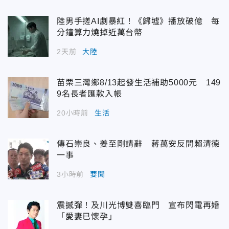
陸男手搓AI劇暴紅！《歸墟》播放破億 每
分鐘算力燒掉近萬台幣
2天前
大陸
苗栗三灣鄉8/13起發生活補助5000元 149
9名長者匯款入帳
20小時前
生活
傳石崇良、姜至剛請辭 蔣萬安反問賴清德
一事
3小時前
要聞
震撼彈！及川光博雙喜臨門 宣布閃電再婚
「愛妻已懷孕」