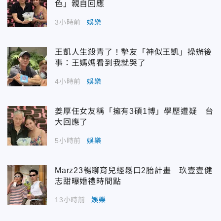
色」親自回應
3小時前
娛樂
王凱人生殺青了！摯友「神似王凱」操辦後
事：王媽媽看到我就哭了
4小時前
娛樂
姜厚任女友稱「擁有3碩1博」學歷遭疑 台
大回應了
5小時前
娛樂
Marz23暢聊育兒經鬆口2胎計畫 玖壹壹健
志甜曝婚禮時間點
13小時前
娛樂