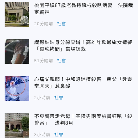
桃園平鎮87歲老翁持鐵棍殺臥病妻 法院裁
定羈押
20分鐘前
社會
謊報妹妹身分躲查緝！高雄詐欺通緝女遭警
「靈魂拷問」當場認栽
51分鐘前
社會
心痛父親節！中和媳婦遭殺害 慈父「赴靈
堂聊天」惹鼻酸
2小時前
社會
不爽警帶走老母！基隆男兩度臉書狂嗆「殺
警察」 遭判8月
3小時前
社會