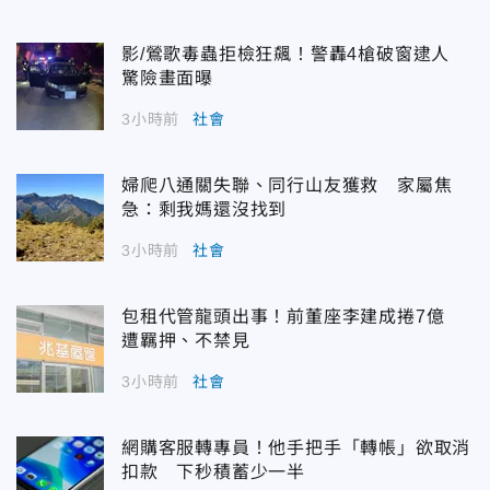
影/鶯歌毒蟲拒檢狂飆！警轟4槍破窗逮人
驚險畫面曝
3小時前
社會
婦爬八通關失聯、同行山友獲救 家屬焦
急：剩我媽還沒找到
3小時前
社會
包租代管龍頭出事！前董座李建成捲7億
遭羈押、不禁見
3小時前
社會
網購客服轉專員！他手把手「轉帳」欲取消
扣款 下秒積蓄少一半