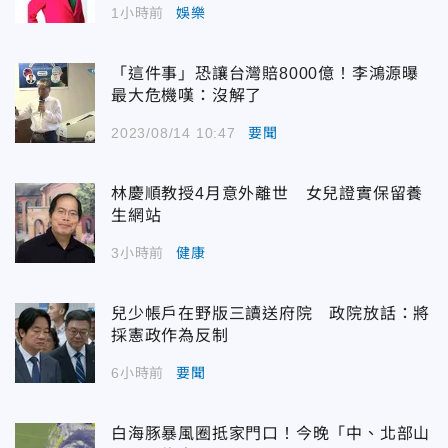
1小時前
娛樂
「這件事」恐讓台灣賠8000億！李鴻源曝
最大危機嘆：沒解了
2023/08/14 10:47
要聞
林慶順教授4月意外離世 女兒證實保留養
生網站
3小時前
健康
兒少帳戶在野版三讀送府院 政院放話：將
採憲政作為反制
6小時前
要聞
白海豚暴風圈抵家門口！今晚「中、北部山