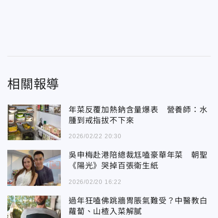
相關報導
年菜反覆加熱鈉含量爆表 營養師：水
腫到戒指拔不下來
2026/02/22 20:30
吳申梅赴港陪總裁尪嗑豪華年菜 朝聖
《陽光》哭掉百張衛生紙
2026/02/20 16:22
過年狂嗑佛跳牆胃脹氣難受？中醫教白
蘿蔔、山楂入菜解膩