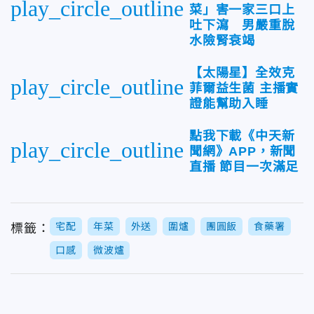
play_circle_outline
菜」害一家三口上
吐下瀉 男嚴重脫
水險腎衰竭
【太陽星】全效克
play_circle_outline
菲爾益生菌 主播實
證能幫助入睡
點我下載《中天新
play_circle_outline
聞網》APP，新聞
直播 節目一次滿足
宅配
年菜
外送
圍爐
團圓飯
食藥署
標籤：
口感
微波爐