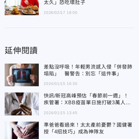
太久」恐吃壞肚子
2026/02/17 18:00
延伸閱讀
差點沒呼吸！年輕男流感入侵「併發肺
塌陷」 醫警告：別忘「這件事」
2024/01/15 16:30
快訊/新冠高峰預估「春節前一週」！
疾管署：XBB疫苗單日施打破3萬人創
新高
2024/01/15 13:45
準爸爸看過來！太太產前憂鬱？國健署
授「4招技巧」成為神隊友