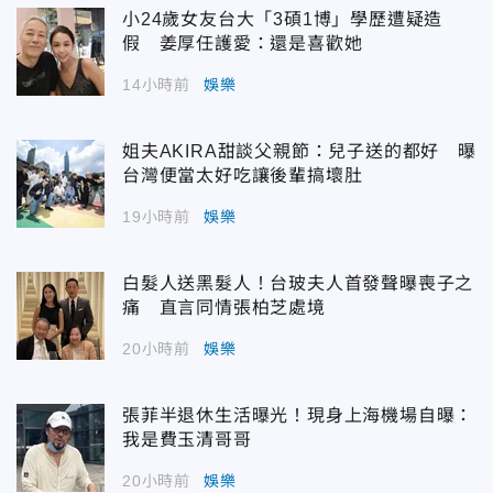
小24歲女友台大「3碩1博」學歷遭疑造
假 姜厚任護愛：還是喜歡她
14小時前
娛樂
姐夫AKIRA甜談父親節：兒子送的都好 曝
台灣便當太好吃讓後輩搞壞肚
19小時前
娛樂
白髮人送黑髮人！台玻夫人首發聲曝喪子之
痛 直言同情張柏芝處境
20小時前
娛樂
張菲半退休生活曝光！現身上海機場自曝：
我是費玉清哥哥
20小時前
娛樂