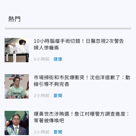
熱門
10小時腦瘤手術切錯！日醫忽視2次警告
婦人慘癱瘓
5小時前
健康
市場掃街和市民爆衝突！沈伯洋道歉了：動
線引導不夠完善
2小時前
要聞
爆黃世杰涉賄選！詹江村曝警方調查進度：
等著被傳喚吧
3小時前
要聞