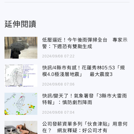
延伸閱讀
低壓逼近！今午後雨彈掃全台 專家示
警：下週恐有雙颱生成
2024/09/08 07:22
快訊/4縣市有感！花蓮秀林05:53「規
模4.0極淺層地震」 最大震度3
2024/09/08 07:06
快訊/變天了！氣象署發「3縣市大雷雨
特報」：慎防劇烈降雨
2024/09/08 07:04
公司發薪資單多列「伙食津貼」用意何
在？ 網友釋疑：好公司才有