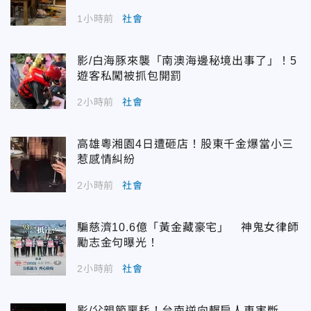
1小時前
社會
影/白海豚來襲「南澳海邊秘境出事了」！5
遊客私闖被抓包開罰
2小時前
社會
高雄粵湘園4日遭砸店！股東千金爆當小三
惹感情糾紛
2小時前
社會
騙慈濟10.6億「黃金藏豪宅」 神鬼女律師
勵志金句曝光！
2小時前
社會
影/父親節噩耗！台南逆向輾扁人車害斷