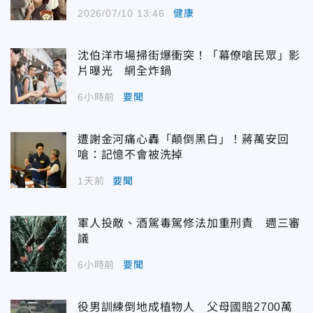
2026/07/10 13:46
健康
沈伯洋市場掃街爆衝突！「幕僚嗆民眾」影
片曝光 網全炸鍋
6小時前
要聞
遭謝金河痛心轟「顛倒黑白」！蔣萬安回
嗆：記憶不會被洗掉
1天前
要聞
軍人投敵、酒駕毒駕修法加重刑責 週三審
議
6小時前
要聞
役男訓練倒地成植物人 父母國賠2700萬