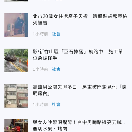
北市20歲女住處產子夭折 遺體裝袋報案檢
列被告
1小時前
社會
影/新竹山區「巨石掉落」躺路中 施工單
位急調怪手
1小時前
社會
高雄男公關失聯多日 房東破門驚見他「陳
屍房內」
1小時前
社會
與女友吵架喝爛醉！台中男蹲路邊亮刀喊：
要切水果、烤肉