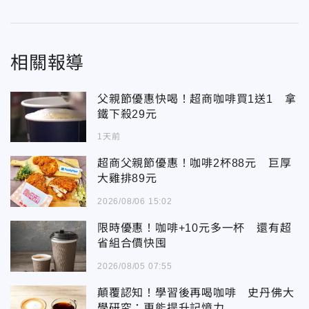
相關報導
父親節優惠快喝！超商咖啡買1送1 拿
鐵下殺29元
1天前
超商父親節優惠！咖啡2杯88元 巨厚
大雞排89元
2026/08/06 15:02
限時優惠！咖啡+10元多一杯 還有超
省組合價快囤
2026/08/05 07:55
顛覆認知！學習後再喝咖啡 史丹佛大
學研究：更能提升記憶力