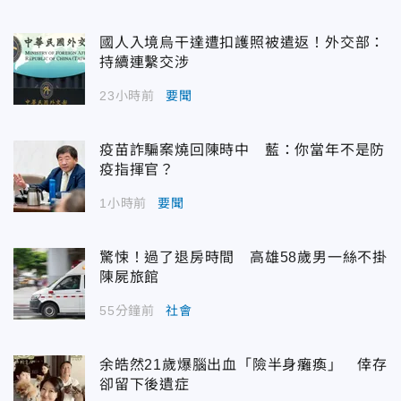
國人入境烏干達遭扣護照被遣返！外交部：
持續連繫交涉
23小時前
要聞
疫苗詐騙案燒回陳時中 藍：你當年不是防
疫指揮官？
1小時前
要聞
驚悚！過了退房時間 高雄58歲男一絲不掛
陳屍旅館
55分鐘前
社會
余皓然21歲爆腦出血「險半身癱瘓」 倖存
卻留下後遺症