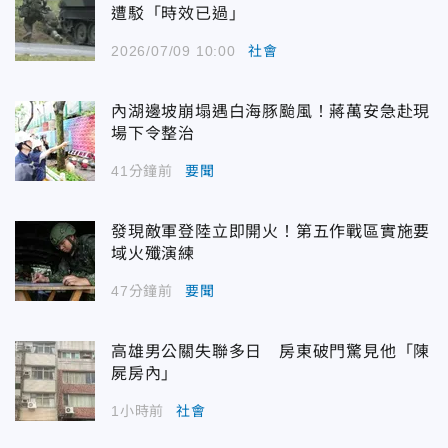
遭駁「時效已過」
2026/07/09 10:00
社會
內湖邊坡崩塌遇白海豚颱風！蔣萬安急赴現
場下令整治
41分鐘前
要聞
發現敵軍登陸立即開火！第五作戰區實施要
域火殲演練
47分鐘前
要聞
高雄男公關失聯多日 房東破門驚見他「陳
屍房內」
1小時前
社會