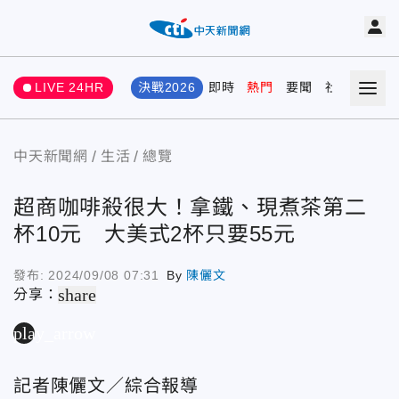
LIVE 24HR
決戰2026
即時
熱門
要聞
社會
娛樂
中天新聞網
生活
總覽
超商咖啡殺很大！拿鐵、現煮茶第二
杯10元 大美式2杯只要55元
發布:
2024/09/08 07:31
By
陳儷文
share
分享：
play_arrow
記者陳儷文／綜合報導