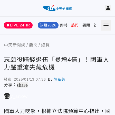
LIVE 24HR
決戰2026
即時
熱門
要聞
社會
娛樂
中天新聞網
要聞
總覽
志願役賠錢退伍「暴增4倍」！國軍人
力嚴重流失藏危機
發布:
2025/01/13 07:36
By
陳弘美
share
分享：
play_arrow
國軍人力吃緊，根據立法院預算中心指出，國