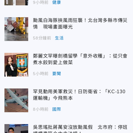
9小時前
健康
颱風白海豚挾風雨狂襲！北台灣多縣市傳災
情 現場畫面曝光
58分鐘前
生活
鄭麗文罕曝劍橋留學「意外收穫」：從只會
煮水餃到愛上做菜
5小時前
要聞
罕見動用美軍救災！日防衛省：「KC-130
運輸機」今飛熊本
8小時前
國際
吳思瑤批蔣萬安沒放颱風假 北市府：停班