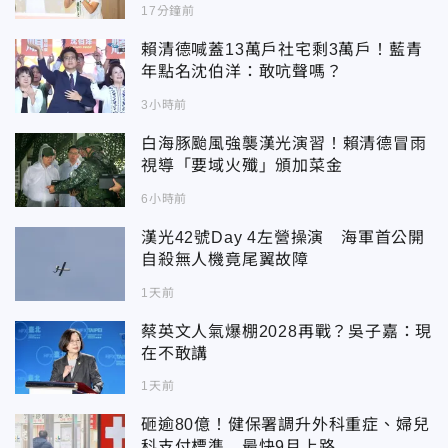
17分鐘前
賴清德喊蓋13萬戶社宅剩3萬戶！藍青
年點名沈伯洋：敢吭聲嗎？
3小時前
白海豚颱風強襲漢光演習！賴清德冒雨
視導「要域火殲」頒加菜金
6小時前
漢光42號Day 4左營操演 海軍首公開
自殺無人機竟尾翼故障
1天前
蔡英文人氣爆棚2028再戰？吳子嘉：現
在不敢講
1天前
砸逾80億！健保署調升外科重症、婦兒
科支付標準 最快9月上路