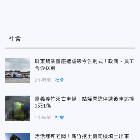
社會
屏東鎢業董座遭虐殺今告別式！政商、員工
含淚送別
2小時前
社會
嘉義義竹死亡車禍！姑姪閃違停遭後車追撞
1死1傷
1小時前
社會
活活埋死老闆！新竹挖土機司機填土出事