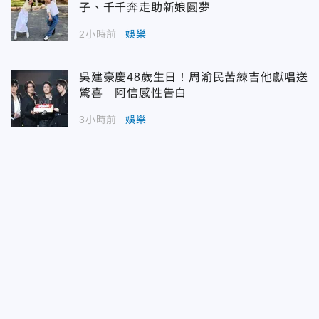
子、千千奔走助新娘圓夢
2小時前
娛樂
吳建豪慶48歲生日！周渝民苦練吉他獻唱送
驚喜 阿信感性告白
3小時前
娛樂