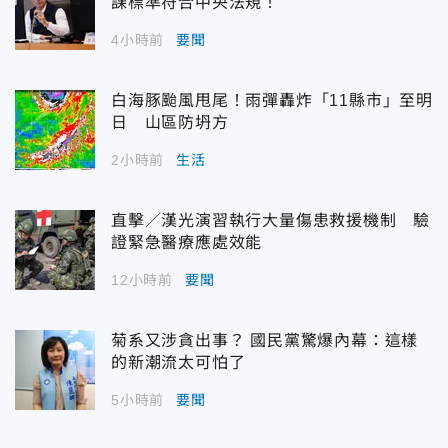
課標準符合中央法規！
4小時前
要聞
白海豚颱風甩尾！雨彈轟炸「11縣市」至明
日 山區防坍方
2小時前
生活
直擊／漢光演習執行大量傷患救援機制 驗
證緊急醫療應處效能
12小時前
要聞
菊系又涉貪出事？ 國民黨驚爆內幕：這樣
的新潮流太可怕了
5小時前
要聞