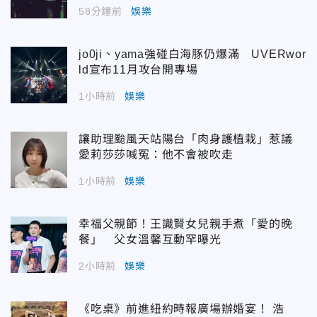
58分鐘前
娛樂
jo0ji、yama強碰白海豚仍爆滿 UVERwor
ld宣布11月攻台開專場
1小時前
娛樂
讓助理颱風天站陽台「肉身護植栽」惹議
愛莉莎莎喊冤：他不會被吹走
1小時前
娛樂
幸福父親節！王識賢女兒親手煮「愛的晚
餐」 父女溫馨互動罕曝光
2小時前
娛樂
《吃桌》前進紐約時報廣場辦婚宴！ 浩