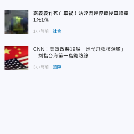
嘉義義竹死亡車禍！姑姪閃違停遭後車追撞
1死1傷
1小時前
社會
CNN：美軍改裝19艘「巡弋飛彈核潛艦」
劍指台海第一島鏈防線
3小時前
國際