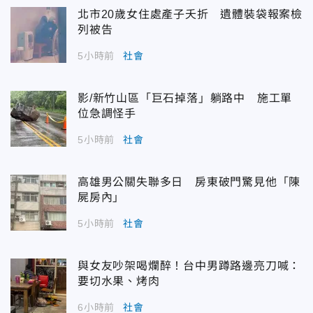
北市20歲女住處產子夭折 遺體裝袋報案檢
列被告
5小時前
社會
影/新竹山區「巨石掉落」躺路中 施工單
位急調怪手
5小時前
社會
高雄男公關失聯多日 房東破門驚見他「陳
屍房內」
5小時前
社會
與女友吵架喝爛醉！台中男蹲路邊亮刀喊：
要切水果、烤肉
6小時前
社會