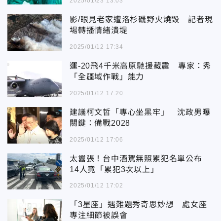
2025/01/23 13:03
影/眼見老家遭洛杉磯野火燒毁 記者現
場轉播情緒潰堤
2025/01/12 17:34
運-20飛4千米高原馳援藏震 專家：秀
「全疆域作戰」能力
2025/01/12 17:20
建議柯文哲「專心坐黑牢」 沈政男曝
關鍵：備戰2028
2025/01/12 17:06
太囂張！台中酒駕無照累犯名單公布
14人竟「累犯3次以上」
2025/01/12 17:02
「3星座」遇難題秀奇思妙想 處女座
專注細節被誤會