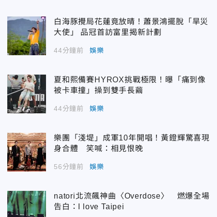
白海豚攪局花蓮竟放晴！蕭景鴻擺脫「旱災
大使」 品冠首訪富里揭新計劃
44分鐘前
娛樂
夏和熙備賽HYROX挑戰極限！曝「痛到像
被卡車撞」操到雙手長繭
44分鐘前
娛樂
樂團「淺堤」成軍10年開唱！黃鐙輝驚喜現
身合體 笑喊：相見恨晚
56分鐘前
娛樂
natori北流飆神曲〈Overdose〉 燃爆全場
告白：I love Taipei