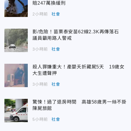
賠247萬換緩刑
2小時前
社會
影/危險！苗栗泰安苗62線2.3K再傳落石
議員籲用路人警戒
3小時前
社會
殺人罪嫌重大！產嬰夭折藏屍5天 19歲女
大生遭聲押
3小時前
社會
驚悚！過了退房時間 高雄58歲男一絲不掛
陳屍旅館
5小時前
社會