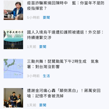
疫苗詐騙案燒回陳時中 藍：你當年不是防
疫指揮官？
5小時前
要聞
國人入境烏干達遭扣護照被遣返！外交部：
持續連繫交涉
1天前
要聞
三颱共舞！琵鷺颱風下午2時生成 氣象
署：對台灣沒影響
3小時前
生活
遭謝金河痛心轟「顛倒黑白」！蔣萬安回
嗆：記憶不會被洗掉
1天前
要聞