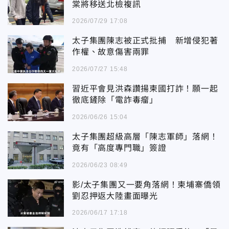
棠將移送北檢複訊
2026/07/29 17:08
太子集團陳志被正式批捕 新增侵犯著
作權、故意傷害兩罪
2026/07/27 15:48
習近平會見洪森讚揚柬國打詐！願一起
徹底鏟除「電詐毒瘤」
2026/06/26 15:04
太子集團超級高層「陳志軍師」落網！
竟有「高度專門職」簽證
2026/06/23 08:49
影/太子集團又一要角落網！柬埔寨僑領
劉忍押返大陸畫面曝光
2026/06/17 17:18