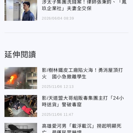
涉太子集團洗錢案！律師張秉鈞、「鳳
玖企業社」夫妻全交保
2026/06/04 08:39
延伸閱讀
影/樹林鐵皮工廠陷火海！勇消屋頂打
火 國小急撤離學生
2025/11/06 12:13
影/天道盟大哥組販毒集團主打「24小
時送貨」警破毒窟
2025/11/06 11:47
高雄愛河男「載浮載沉」撈起明顯死
亡 晨運民眾嚇壞