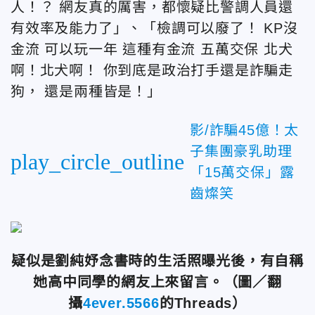
人！？ 網友真的厲害，都懷疑比警調人員還
有效率及能力了」、「
檢調可以廢了！ KP沒
金流 可以玩一年 這種有金流 五萬交保 北犬
啊！北犬啊！ 你到底是政治打手還是詐騙走
狗， 還是兩種皆是！」
影/詐騙45億！太
子集團豪乳助理
play_circle_outline
「15萬交保」露
齒燦笑
疑似是劉純妤念書時的生活照曝光後，有自稱
她高中同學的網友上來留言。
（圖／翻
攝
4ever.5566
的
Threads）