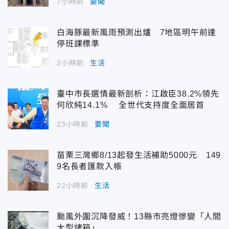
7小時前
要聞
白海豚最新風雨預測出爐 7地區明午前達
停班課標準
2小時前
生活
臺中市長選情最新剖析：江啟臣38.2%領先
何欣純14.1% 全世代支持度全面居首
23小時前
要聞
苗栗三灣鄉8/13起發生活補助5000元 149
9名長者匯款入帳
22小時前
生活
颱風外圍沉降發威！13縣市亮燈慘變「人間
大型烤箱」