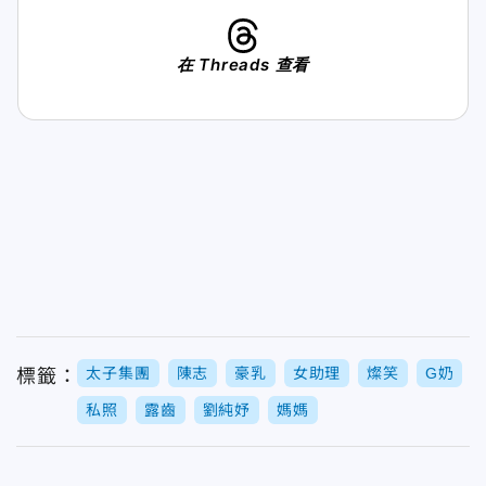
在 Threads 查看
太子集團
陳志
豪乳
女助理
燦笑
G奶
標籤：
私照
露齒
劉純妤
媽媽