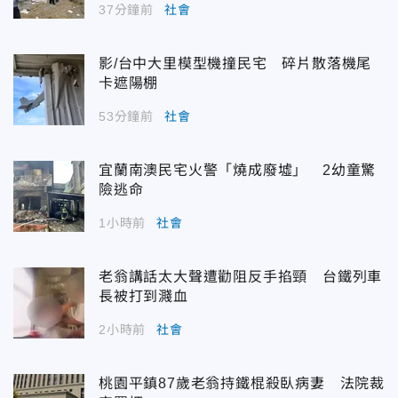
37分鐘前
社會
影/台中大里模型機撞民宅 碎片散落機尾
卡遮陽棚
53分鐘前
社會
宜蘭南澳民宅火警「燒成廢墟」 2幼童驚
險逃命
1小時前
社會
老翁講話太大聲遭勸阻反手掐頸 台鐵列車
長被打到濺血
2小時前
社會
桃園平鎮87歲老翁持鐵棍殺臥病妻 法院裁