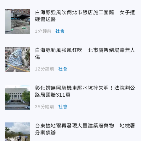
白海豚強風吹倒北市飯店施工圍籬 女子遭
砸傷送醫
1分鐘前
社會
白海豚颱風強風狂吹 北市鷹架倒塌幸無人
傷
12分鐘前
社會
彰化婦無照騎機車壓水坑摔失明！法院判公
路局國賠311萬
35分鐘前
社會
台東捷地爾再發現大量建築廢棄物 地檢署
分案偵辦