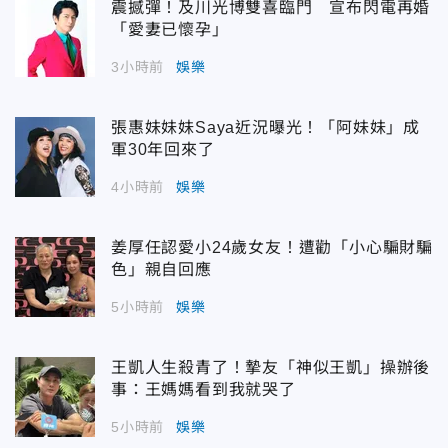
震撼彈！及川光博雙喜臨門 宣布閃電再婚
「愛妻已懷孕」
3小時前
娛樂
張惠妹妹妹Saya近況曝光！「阿妹妹」成
軍30年回來了
4小時前
娛樂
姜厚任認愛小24歲女友！遭勸「小心騙財騙
色」親自回應
5小時前
娛樂
王凱人生殺青了！摯友「神似王凱」操辦後
事：王媽媽看到我就哭了
5小時前
娛樂