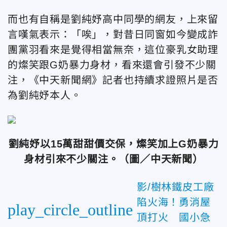
而也有自稱是劉純妤高中同學的網友，上來留
言嘆氣表示：「唉」，對昔日同窗如今變成詐
團黨羽看來是覺得相當無奈，這位豪乳女助理
的燦笑跟G奶暴力身材，看來還會引發不少關
注，《中天新聞網》記者也持續求證照片是否
為劉純妤本人。
劉純妤以15萬甜甜價交保，燦笑加上G奶暴力
身材引來不少關注。
（圖／中天新聞）
影/樹林鐵皮工廠
陷火海！勇消屋
play_circle_outline
頂打火 國小急