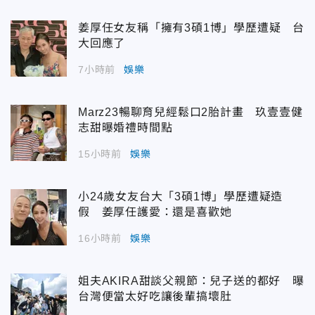
姜厚任女友稱「擁有3碩1博」學歷遭疑 台
大回應了
7小時前
娛樂
Marz23暢聊育兒經鬆口2胎計畫 玖壹壹健
志甜曝婚禮時間點
15小時前
娛樂
小24歲女友台大「3碩1博」學歷遭疑造
假 姜厚任護愛：還是喜歡她
16小時前
娛樂
姐夫AKIRA甜談父親節：兒子送的都好 曝
台灣便當太好吃讓後輩搞壞肚