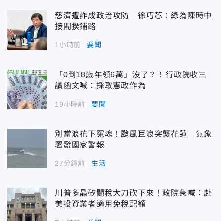
慈濟遭詐成政治攻防 徐巧芯：綠為陳時中
接閣揆鋪路
1小時前
要聞
「0到18歲年領6萬」沒了？！行政院收三
讀函文喊：採取憲政作為
19小時前
要聞
別當浪花下冤魂！颱風巨浪突襲花蓮 氣象
署發國家警報
27分鐘前
生活
川普多晶矽關稅大刀砍下來！政院急喊：赴
美投資業者適用免稅配額