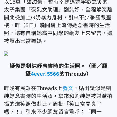
以15萬「甜甜價」暫時幸運逃過牢獄之災的
太子集團「豪乳女助理」劉純妤，全程燦笑離
開北檢加上G奶暴力身材，引來不少爭議跟歪
樓，昨（5日）晚間網上流傳她念書時的生活
照，還有自稱她高中同學的網友上來留言，還
被爆出已當媽媽。
疑似是劉純妤念書時的生活照。
（圖／翻
攝
4ever.5566
的
Threads）
昨晚有民眾在Threads上
發文
，貼出疑似是劉
純妤念書時的生活照，拿來和劉純妤被媒體拍
攝的燦笑照做對比，眉批「笑口常開臭了
嗎？！」引來不少網友留言驚呼：「
同一