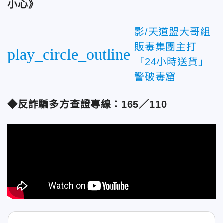
小心》
影/天道盟大哥組
販毒集團主打
play_circle_outline
「24小時送貨」
警破毒窟
◆反詐騙多方查證專線：165／110