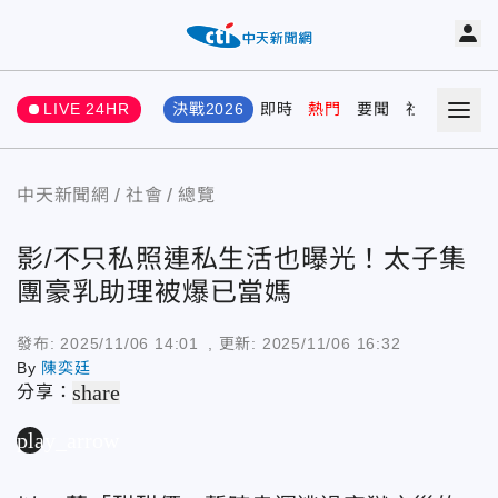
LIVE 24HR
決戰2026
即時
熱門
要聞
社會
娛樂
中天新聞網
社會
總覽
影/不只私照連私生活也曝光！太子集
團豪乳助理被爆已當媽
發布:
2025/11/06 14:01
, 更新:
2025/11/06 16:32
By
陳奕廷
share
分享：
play_arrow