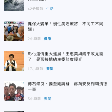
42分鐘前
生活
健保大變革！慢性病治療將「不同工不同
酬」
2小時前
健康
彰化選情重大進展！王惠美與魏平政見面
了 是否接競總主委態度曝光
17小時前
要聞
傳石崇良、姜至剛請辭 蔣萬安反問賴清德
一事
5小時前
要聞