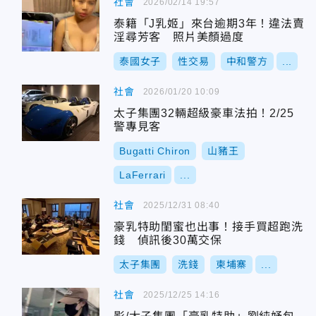
社會
2026/02/14 19:57
泰籍「J乳姬」來台逾期3年！違法賣
淫尋芳客 照片美顏過度
泰國女子
性交易
中和警方
...
社會
2026/01/20 10:09
太子集團32輛超級豪車法拍！2/25
警專見客
Bugatti Chiron
山豬王
LaFerrari
...
社會
2025/12/31 08:40
豪乳特助閨蜜也出事！接手買超跑洗
錢 偵訊後30萬交保
太子集團
洗錢
柬埔寨
...
社會
2025/12/25 14:16