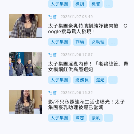
太子集團
檢調
檢警
...
社會
2025/11/07 08:49
太子集團豪乳特助劉純妤被肉搜 G
oogle搜尋驚人發現！
太子集團
詐騙
女助理
...
社會
2025/11/06 17:57
太子集團淫亂內幕！「老鴇總管」帶
女模網紅供高層選妃
太子集團
總務長
選妃
...
社會
2025/11/06 16:32
影/不只私照連私生活也曝光！太子
集團豪乳助理被爆已當媽
太子集團
陳志
豪乳
...