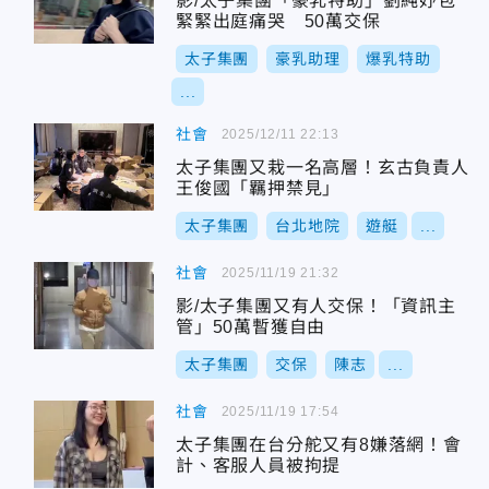
影/太子集團「豪乳特助」劉純妤包
緊緊出庭痛哭 50萬交保
太子集團
豪乳助理
爆乳特助
...
社會
2025/12/11 22:13
太子集團又栽一名高層！玄古負責人
王俊國「羈押禁見」
太子集團
台北地院
遊艇
...
社會
2025/11/19 21:32
影/太子集團又有人交保！「資訊主
管」50萬暫獲自由
太子集團
交保
陳志
...
社會
2025/11/19 17:54
太子集團在台分舵又有8嫌落網！會
計、客服人員被拘提