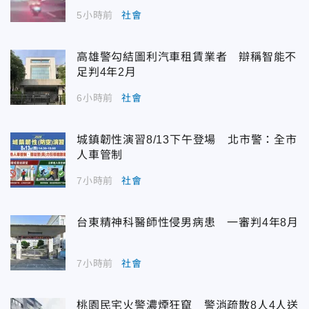
5小時前
社會
高雄警勾結圖利汽車租賃業者 辯稱智能不
足判4年2月
6小時前
社會
城鎮韌性演習8/13下午登場 北市警：全市
人車管制
7小時前
社會
台東精神科醫師性侵男病患 一審判4年8月
7小時前
社會
桃園民宅火警濃煙狂竄 警消疏散8人4人送