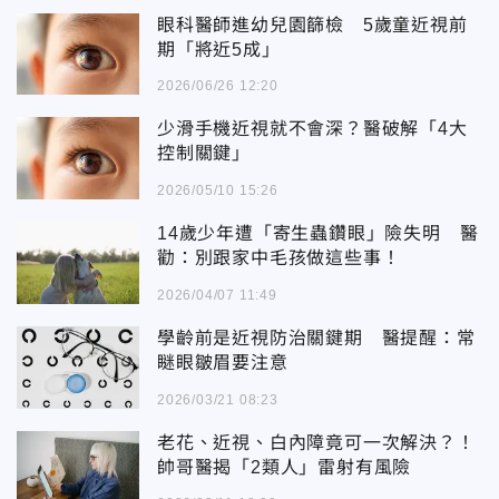
眼科醫師進幼兒園篩檢 5歲童近視前
期「將近5成」
2026/06/26 12:20
少滑手機近視就不會深？醫破解「4大
控制關鍵」
2026/05/10 15:26
14歲少年遭「寄生蟲鑽眼」險失明 醫
勸：別跟家中毛孩做這些事！
2026/04/07 11:49
學齡前是近視防治關鍵期 醫提醒：常
瞇眼皺眉要注意
2026/03/21 08:23
老花、近視、白內障竟可一次解決？！
帥哥醫揭「2類人」雷射有風險