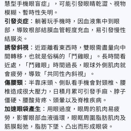
慧型手機眼盲症」，可能引發眼睛乾澀、視物
模糊、暫時性失明。
引發炎症
：躺著玩手機時，因血液集中到眼
部，導致根部結膜血管輕度充血，易引發慢性
結膜炎。
誘發斜視
：近距離看東西時，雙眼需盡量向中
間轉移，也就是俗稱的「鬥雞眼」。長時間看
近處，「鬥雞眼」時間過長，眼球外側肌肉就
會疲勞，導致「共同性內斜視」。
傷腰頸
：半靠床頭、側臥看手機會對頸椎、腰
椎造成很大壓力，日積月累可引發手麻、脖子
僵硬、腰酸背疼、頭暈以及脊椎疾病。
加速眼袋產生
：用眼過度，眼周的肌肉易疲
勞，影響眼部血液循環，眼眶周圍脂肪肌肉及
筋膜鬆弛，脂肪下墜、凸出而形成眼袋。