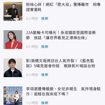
粉絲心碎！網紅「肥大叔」驚傳離世 粉專
證實噩耗
4小時前
娛樂
JJA壓軸卡司曝光！孫淑媚首登國際音樂
節 放話「讓世界看見正港辣台妹」
4小時前
娛樂
影/高橋文哉將訪台人氣炸裂！《藍色監
獄》5場見面會秒殺 親錄影片喊話台粉
4小時前
娛樂
李翊君遭傳婚變、女兒非親生 氣炸現身駁
斥：是睡在我床底下嗎？
7小時前
娛樂