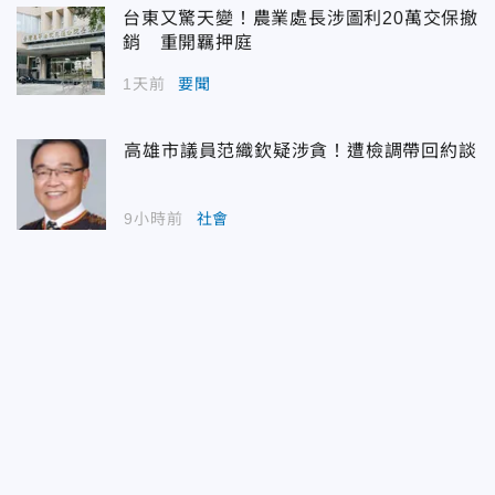
台東又驚天變！農業處長涉圖利20萬交保撤
銷 重開羈押庭
1天前
要聞
高雄市議員范織欽疑涉貪！遭檢調帶回約談
9小時前
社會