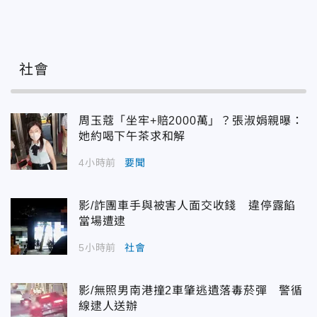
社會
周玉蔻「坐牢+賠2000萬」？張淑娟親曝：
她約喝下午茶求和解
4小時前
要聞
影/詐團車手與被害人面交收錢 違停露餡
當場遭逮
5小時前
社會
影/無照男南港撞2車肇逃遺落毒菸彈 警循
線逮人送辦