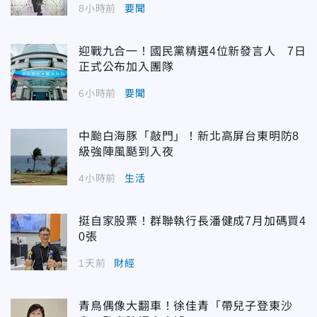
8小時前
要聞
迎戰九合一！國民黨精選4位新發言人 7日
正式公布加入團隊
6小時前
要聞
中颱白海豚「敲門」！新北高屏台東明防8
級強陣風颳到入夜
4小時前
生活
挺自家股票！群聯執行長潘健成7月加碼買4
0張
1天前
財經
青鳥偶像大翻車！徐佳青「帶兒子登東沙