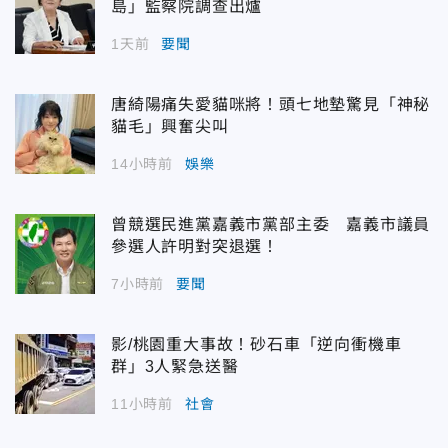
島」監察院調查出爐
1天前
要聞
唐綺陽痛失愛貓咪將！頭七地墊驚見「神秘
貓毛」興奮尖叫
14小時前
娛樂
曾競選民進黨嘉義市黨部主委 嘉義市議員
參選人許明對突退選！
7小時前
要聞
影/桃園重大事故！砂石車「逆向衝機車
群」3人緊急送醫
11小時前
社會