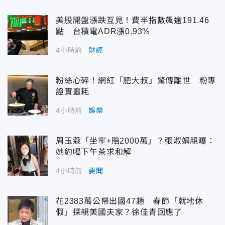
美股開盤漲跌互見！費半指數飆逾191.46
點 台積電ADR漲0.93%
4小時前
財經
粉絲心碎！網紅「肥大叔」驚傳離世 粉專
證實噩耗
4小時前
娛樂
周玉蔻「坐牢+賠2000萬」？張淑娟親曝：
她約喝下午茶求和解
4小時前
要聞
花2383萬公帑出國47趟 春節「就地休
假」探親美國夫家？徐佳青回應了