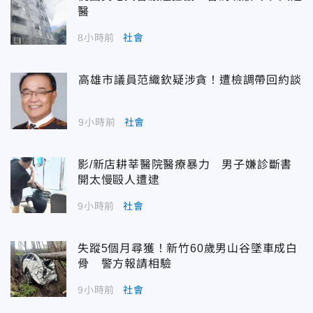
醫
8小時前
社會
高雄市議員范織欽疑涉貪！遭檢調帶回約談
9小時前
社會
影/新店耕莘醫院醫療暴力 男子嫌診斷書
開太慢毆人遭逮
9小時前
社會
失蹤5個月尋獲！新竹60歲男山谷墜車成白
骨 警方報請相驗
9小時前
社會