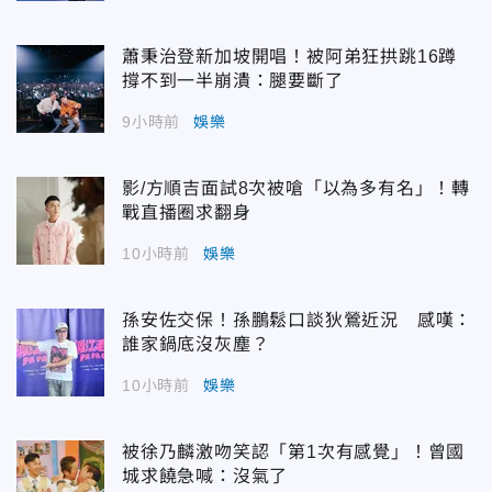
蕭秉治登新加坡開唱！被阿弟狂拱跳16蹲
撐不到一半崩潰：腿要斷了
9小時前
娛樂
影/方順吉面試8次被嗆「以為多有名」！轉
戰直播圈求翻身
10小時前
娛樂
孫安佐交保！孫鵬鬆口談狄鶯近況 感嘆：
誰家鍋底沒灰塵？
10小時前
娛樂
被徐乃麟激吻笑認「第1次有感覺」！曾國
城求饒急喊：沒氣了