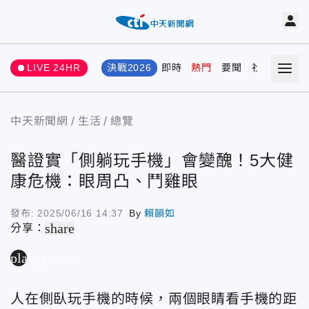
LIVE 24HR
決戰2026
即時
熱門
要聞
社會
娛樂
中天新聞網
生活
總覽
醫證實「側躺玩手機」會變醜！5大健
康危機：眼周凸、鬥雞眼
發布:
2025/06/16 14:37
By
賴韻如
share
分享：
play_arrow
人在側臥玩手機的時候，兩個眼睛看手機的距