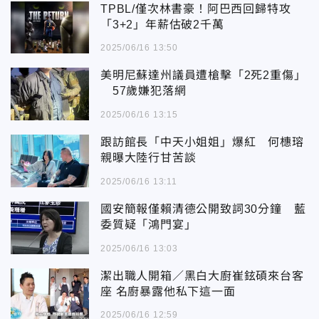
TPBL/僅次林書豪！阿巴西回歸特攻
「3+2」年薪估破2千萬
2025/06/16 13:50
美明尼蘇達州議員遭槍擊「2死2重傷」
57歲嫌犯落網
2025/06/16 13:15
跟訪館長「中天小姐姐」爆紅 何橞瑢
親曝大陸行甘苦談
2025/06/16 13:11
國安簡報僅賴清德公開致詞30分鐘 藍
委質疑「鴻門宴」
2025/06/16 13:03
潔出職人開箱／黑白大廚崔鉉碩來台客
座 名廚暴露他私下這一面
2025/06/16 12:59