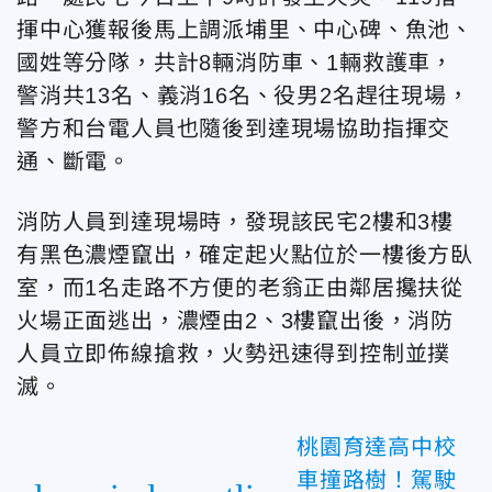
揮中心獲報後馬上調派埔里、中心碑、魚池、
國姓等分隊，共計8輛消防車、1輛救護車，
警消共13名、義消16名、役男2名趕往現場，
警方和台電人員也隨後到達現場協助指揮交
通、斷電。
消防人員到達現場時，發現該民宅2樓和3樓
有黑色濃煙竄出，確定起火點位於一樓後方臥
室，而1名走路不方便的老翁正由鄰居攙扶從
火場正面逃出，濃煙由2、3樓竄出後，消防
人員立即佈線搶救，火勢迅速得到控制並撲
滅。
桃園育達高中校
車撞路樹！駕駛