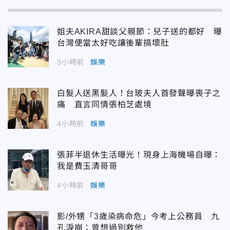
姐夫AKIRA甜談父親節：兒子送的都好 曝
台灣便當太好吃讓後輩搞壞肚
3小時前
娛樂
白髮人送黑髮人！台玻夫人首發聲曝喪子之
痛 直言同情張柏芝處境
4小時前
娛樂
張菲半退休生活曝光！現身上海機場自曝：
我是費玉清哥哥
4小時前
娛樂
影/外甥「3歲染病命危」今考上公務員 九
孔淚崩：曾想過別救他