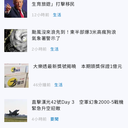
生育旅遊」打擊移民
12小時前
生活
颱風沒來浪先到！東半部爆3米高瘋狗浪
氣象署警示了
2小時前
生活
大樂透最新獎號揭曉 本期頭獎保證1億元
46分鐘前
生活
直擊漢光42號Day 3 空軍幻象2000-5戰機
緊急升空迎敵
4小時前
要聞