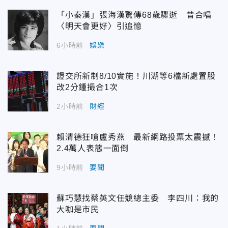
「小秦漢」張海漢驚傳68歲驟逝 昔合唱
〈明天會更好〉引追憶
6小時前
娛樂
證交所新制8/10實施！川湖等6檔新處置股
改2分鍾撮合1次
2小時前
財經
賴清德狂嗆盧秀燕 最新網路投票太震撼！
2.4萬人表態一面倒
9小時前
要聞
蘇巧慧找蔡英文任競總主委 李四川：我的
大咖是市民