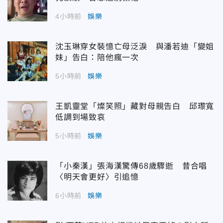
4小時前
娛樂
沈玉琳穿女裝憶亡母泛淚 與潘若迪「變姐
妹」告白：陪他瘋一次
5小時前
娛樂
王凱靈堂「燦笑照」藏對母親告白 邱瓈寬
低調到場致哀
5小時前
娛樂
「小秦漢」張海漢驚傳68歲驟逝 昔合唱
〈明天會更好〉引追憶
6小時前
娛樂