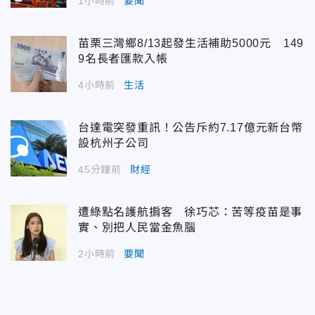
1小時前
要聞
苗栗三灣鄉8/13起發生活補助5000元 149
9名長者匯款入帳
4小時前
生活
台達電突發重訊！公告斥約7.17億元新台幣
設杭州子公司
45分鐘前
財經
遭綠點名護航掮客 徐巧芯：苦等疫苗是事
實、別把人民當金魚腦
2小時前
要聞