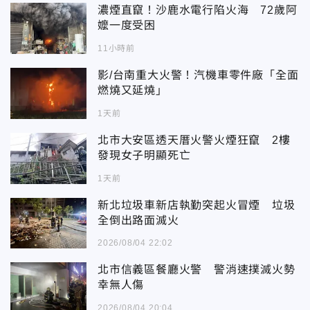
濃煙直竄！沙鹿水電行陷火海 72歲阿
嬤一度受困
11小時前
影/台南重大火警！汽機車零件廠「全面
燃燒又延燒」
1天前
北市大安區透天厝火警火煙狂竄 2樓
發現女子明顯死亡
1天前
新北垃圾車新店執勤突起火冒煙 垃圾
全倒出路面滅火
2026/08/04 22:02
北市信義區餐廳火警 警消速撲滅火勢
幸無人傷
2026/08/04 20:04