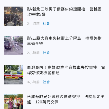
影/新北三峽男子債務糾紛遭開槍 警桃園
攻堅逮3嫌
2小時前
社會
影/五股大貨車失控衝上分隔島 撞爛路樹
車頭全毀
2小時前
社會
血濺湖內！高雄82歲老翁機車失控重摔 電
桿旁慘死檢警相驗
3小時前
社會
伍麗華胞兄范織欽涉貪遭聲押！法院裁定出
爐：120萬元交保