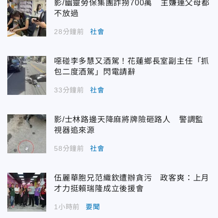
影/幽靈勞保集團詐撈700萬 主嫌連父母都
不放過
28分鐘前
社會
噁碰李多慧又酒駕！花蓮鄉長室副主任「抓
包二度酒駕」閃電請辭
33分鐘前
社會
影/士林路邊天降麻將牌險砸路人 警調監
視器追來源
58分鐘前
社會
伍麗華胞兄范織欽遭辦貪污 政客爽：上月
才力挺賴瑞隆成立後援會
1小時前
要聞