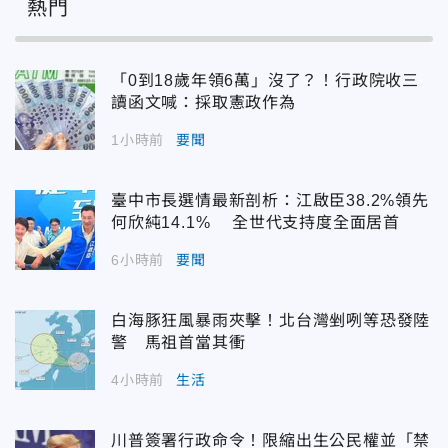
熱門
「0到18歲年領6萬」沒了？！行政院收三
讀函文喊：採取憲政作為
1小時前
要聞
臺中市長選情最新剖析：江啟臣38.2%領先
何欣純14.1% 全世代支持度全面居首
6小時前
要聞
白海豚狂風暴雨夾擊！北台灣剉咧等恐發陸
警 馬祖首當其衝
4小時前
生活
川普簽署行政命令！限縮出生公民權並「禁