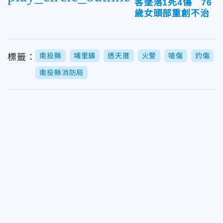
客墜落1死4傷 76
歲女頭部重創不治
南投縣
埔里鎮
透天厝
火警
嗆傷
灼傷
標籤：
南投縣消防局