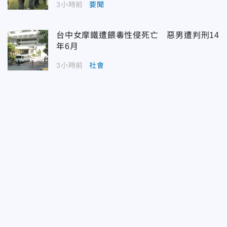
3小時前
要聞
台中女摩鐵遭餵毒性侵死亡 惡男遭判刑14
年6月
3小時前
社會