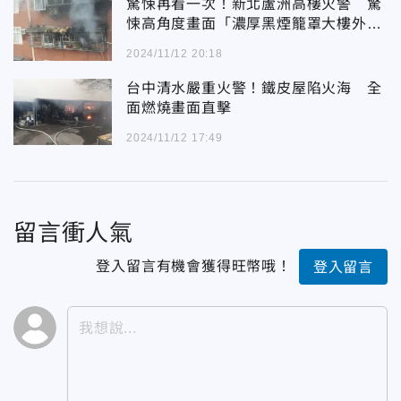
驚悚再看一次！新北蘆洲高樓火警 驚
悚高角度畫面「濃厚黑煙籠罩大樓外
牆」
2024/11/12 20:18
台中清水嚴重火警！鐵皮屋陷火海 全
面燃燒畫面直擊
2024/11/12 17:49
留言衝人氣
登入留言有機會獲得旺幣哦！
登入留言