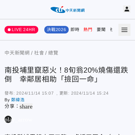
LIVE 24HR
決戰2026
即時
熱門
要聞
社會
娛樂
中天新聞網
社會
總覽
南投埔里竄惡火！8旬翁20%燒傷還跌
倒 幸鄰居相助「撿回一命」
發布:
2024/11/14 15:07
, 更新:
2024/11/14 15:24
By
鄭緯浩
share
分享：
play_arrow