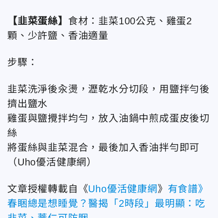
【韭菜蛋絲】
食材：韭菜100公克、雞蛋2
顆、少許鹽、香油適量
步驟：
韭菜洗淨後汆燙，瀝乾水分切段，用鹽拌勻後
擠出鹽水
雞蛋與鹽攪拌均勻，放入油鍋中煎成蛋皮後切
絲
將蛋絲與韭菜混合，最後加入香油拌勻即可
（Uho優活健康網
）
文章授權轉載自《
Uho優活健康網
》
有食譜》
春睏總是想睡覺？醫揭「2時段」最明顯：吃