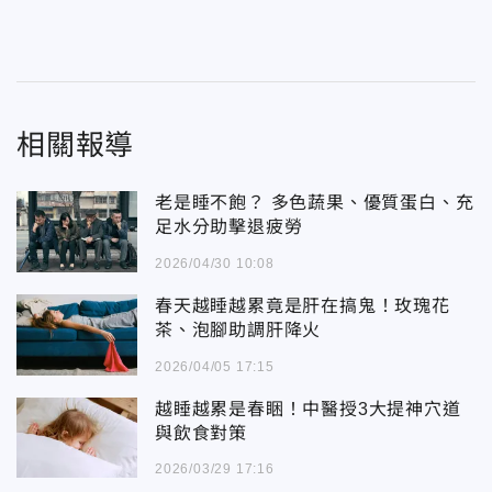
相關報導
老是睡不飽？ 多色蔬果、優質蛋白、充
足水分助擊退疲勞
2026/04/30 10:08
春天越睡越累竟是肝在搞鬼！玫瑰花
茶、泡腳助調肝降火
2026/04/05 17:15
越睡越累是春睏！中醫授3大提神穴道
與飲食對策
2026/03/29 17:16