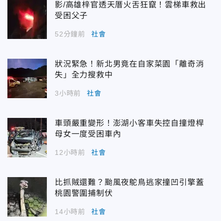
影/高雄梓官透天厝火舌狂竄！雲梯車救出
受困父子
52分鐘前
社會
狀況緊急！新北男竟在自家菜園「離奇消
失」全力搜救中
3小時前
社會
車頭嚴重變形！澎湖小客車失控自撞燈桿
母女一度受困車內
12小時前
社會
比抓賊還難？颱風夜鴕鳥逃家撞凹引擎蓋
桃園警圍捕制伏
14小時前
社會