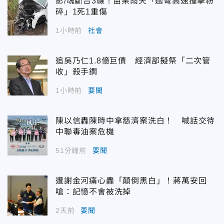
影/魂斷台3線！苗栗雨天「過彎高速撞擊粉
碎」1死1重傷
1小時前
社會
追吳乃仁1.8億巨債 經濟部擬祭「二次管
收」殺手鐧
1小時前
要聞
陳以信轟陳時中拿慈濟案洗白！ 喊話交待
中聯毒油案危機
51分鐘前
要聞
遭謝金河痛心轟「顛倒黑白」！蔣萬安回
嗆：記憶不會被洗掉
2天前
要聞