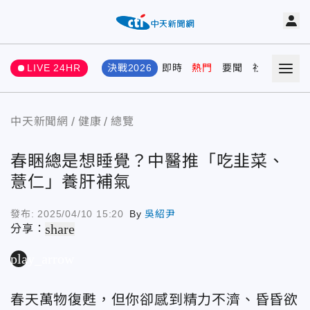
LIVE 24HR
決戰2026
即時
熱門
要聞
社會
娛樂
中天新聞網
健康
總覽
春睏總是想睡覺？中醫推「吃韭菜、
薏仁」養肝補氣
發布:
2025/04/10 15:20
By
吳紹尹
share
分享：
play_arrow
春天萬物復甦，但你卻感到精力不濟、昏昏欲