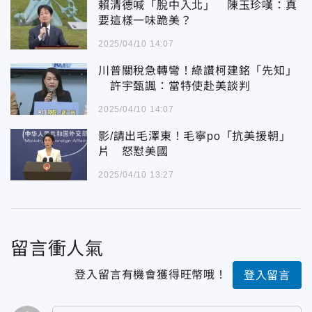
賴清德喊「脫中入北」 陳玉珍嘆：真
要這樣一味跪美？
2025/04/10 14:07
川普關稅急轉彎！綠讚柯建銘「先知」
許宇甄諷：當特使赴美談判
2025/04/10 14:07
影/請出毛澤東！毛寧po「抗美援朝」
片 怒懟美國
2025/04/10 13:27
留言衝人氣
登入留言有機會獲得旺幣哦！
登入留言