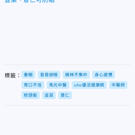
韭菜、薏仁可防睏
春睏
昏昏欲睡
精神不集中
身心疲憊
標籤：
胃口不佳
馬光中醫
uho優活健康網
中醫師
梳頭髮
韭菜
薏仁