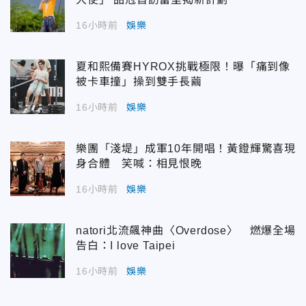
16小時前
娛樂
夏和熙備賽HYROX挑戰極限！曝「痛到像
被卡車撞」操到雙手長繭
16小時前
娛樂
樂團「淺堤」成軍10年開唱！黃鐙輝驚喜現
身合體 笑喊：相見恨晚
16小時前
娛樂
natori北流飆神曲〈Overdose〉 燃爆全場
告白：I love Taipei
16小時前
娛樂