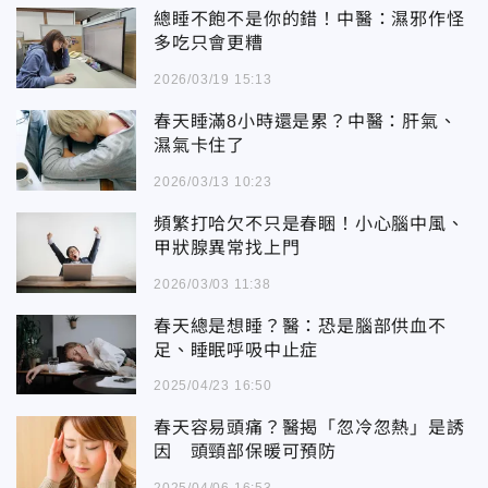
總睡不飽不是你的錯！中醫：濕邪作怪
多吃只會更糟
2026/03/19 15:13
春天睡滿8小時還是累？中醫：肝氣、
濕氣卡住了
2026/03/13 10:23
頻繁打哈欠不只是春睏！小心腦中風、
甲狀腺異常找上門
2026/03/03 11:38
春天總是想睡？醫：恐是腦部供血不
足、睡眠呼吸中止症
2025/04/23 16:50
春天容易頭痛？醫揭「忽冷忽熱」是誘
因 頭頸部保暖可預防