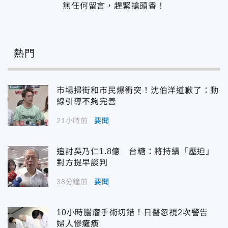
無任何留言，趕緊搶頭香！
熱門
市場掃街和市民爆衝突！沈伯洋道歉了：動
線引導不夠完善
21小時前
要聞
追討吳乃仁1.8億 台糖：將持續「壓迫」
對方提早談判
38分鐘前
要聞
10小時腦瘤手術切錯！日醫忽視2次警告
婦人慘癱瘓