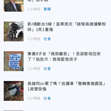
1小時前
要聞
影/魂斷台3線！苗栗雨天「過彎高速撞擊粉
碎」1死1重傷
1小時前
社會
棄養8子女「捲款離家」！澎湖狠母回來
了？貼告示：我很愛我孩子
2小時前
社會
高雄阿sir累了嗎？巡邏車「整輛衝進園區」
1員警受傷
2小時前
社會