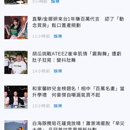
3小時前
娛樂
直擊/金娜妍來台1年賺百萬代言 認了「動
念買房」鬆口置產規劃
11小時前
娛樂
胡瓜挑戰ATEEZ崔傘肌情「震胸舞」遭虧
肚子狂晃：變抖肚舞
14小時前
娛樂
和家馨帥兒金榜題名！相中「百萬名畫」當
升學禮 何豪傑自嘲漏氣買不起
15小時前
娛樂
白海豚攪局花蓮竟放晴！蕭景鴻擺脫「旱災
大使」 品冠首訪富里揭新計劃