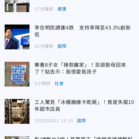
57分鐘前
健康
李在明民調連4跌 支持率降至43.3%創新
低
31分鐘前
國際
棄養8子女「捲款離家」！澎湖狠母回來
了？貼告示：我很愛我孩子
2小時前
社會
工人驚見「冰櫃牆縫卡乾屍」！竟是失蹤10
年超市店員
2023/03/01 15:19
國際