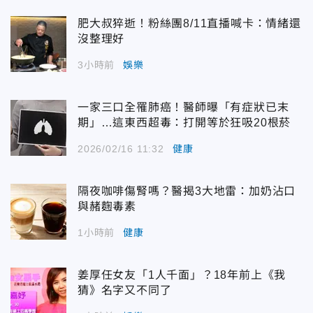
肥大叔猝逝！粉絲團8/11直播喊卡：情緒還
沒整理好
3小時前
娛樂
一家三口全罹肺癌！醫師曝「有症狀已末
期」…這東西超毒：打開等於狂吸20根菸
2026/02/16 11:32
健康
隔夜咖啡傷腎嗎？醫揭3大地雷：加奶沾口
與赭麴毒素
1小時前
健康
姜厚任女友「1人千面」？18年前上《我
猜》名字又不同了