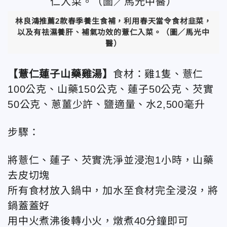
林良鴻推薦2款春季養生食補，利用春天當令食材韭菜，
以及有祛濕養肝、補氣功效的薏仁入菜。（圖／馬光中
醫）
【薏仁蓮子山藥雞湯】
食材：雞1隻、薏仁
100公克、山藥150公克、蓮子50公克、芡實
50公克、蔥薑少許、鹽適量、水2,500毫升
步驟：
將薏仁、蓮子、芡實洗淨並浸泡1小時，山藥
去皮切塊
所有食材放入鍋中，加水至食材完全浸沒，將
鍋蓋蓋好
用中火煮沸後轉小火，燉煮40分鐘即可