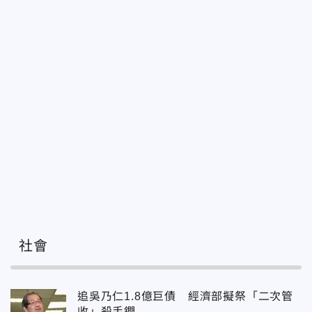
社會
追吳乃仁1.8億巨債 經濟部擬祭「二次管
收」殺手鐧