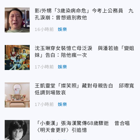
影/外甥「3歲染病命危」今考上公務員 九
孔淚崩：曾想過別救他
16小時前
娛樂
沈玉琳穿女裝憶亡母泛淚 與潘若迪「變姐
妹」告白：陪他瘋一次
17小時前
娛樂
王凱靈堂「燦笑照」藏對母親告白 邱瓈寬
低調到場致哀
17小時前
娛樂
「小秦漢」張海漢驚傳68歲驟逝 昔合唱
〈明天會更好〉引追憶