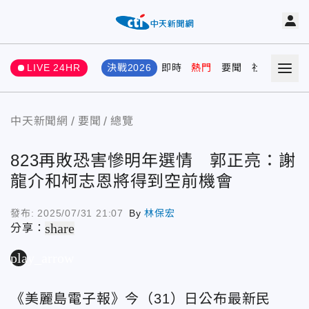
LIVE 24HR
決戰2026
即時
熱門
要聞
社會
娛樂
中天新聞網
要聞
總覽
823再敗恐害慘明年選情 郭正亮：謝
龍介和柯志恩將得到空前機會
發布:
2025/07/31 21:07
By
林保宏
share
分享：
play_arrow
《美麗島電子報》今（31）日公布最新民