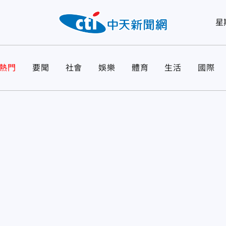
星
熱門
要聞
社會
娛樂
體育
生活
國際