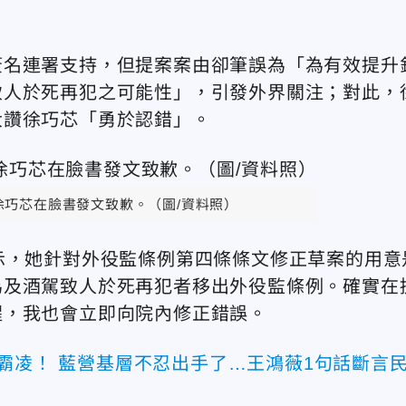
簽名連署支持，但提案案由卻筆誤為「為有效提升
致人於死再犯之可能性」，引發外界關注；對此，
大讚徐巧芯「勇於認錯」。
徐巧芯在臉書發文致歉。（圖/資料照）
示，她針對外役監條例第四條條文修正草案的用意
為及酒駕致人於死再犯者移出外役監條例。確實在
醒，我也會立即向院內修正錯誤。
霸凌！ 藍營基層不忍出手了…王鴻薇1句話斷言