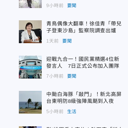
佳青回應了
9小時前
要聞
青鳥偶像大翻車！徐佳青「帶兒
子登東沙島」監察院調查出爐
1天前
要聞
迎戰九合一！國民黨精選4位新
發言人 7日正式公布加入團隊
7小時前
要聞
中颱白海豚「敲門」！新北高屏
台東明防8級強陣風颳到入夜
5小時前
生活