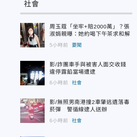
社會
周玉蔻「坐牢+賠2000萬」？張
淑娟親曝：她約喝下午茶求和解
5小時前
要聞
影/詐團車手與被害人面交收錢
違停露餡當場遭逮
6小時前
社會
影/無照男南港撞2車肇逃遺落毒
菸彈 警循線逮人送辦
6小時前
社會