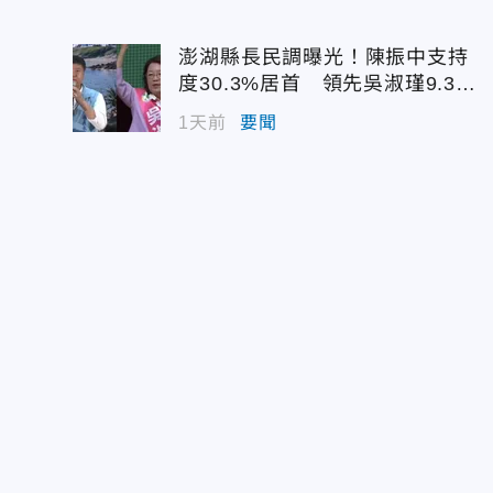
澎湖縣長民調曝光！陳振中支持
度30.3%居首 領先吳淑瑾9.3個
百分點
1天前
要聞