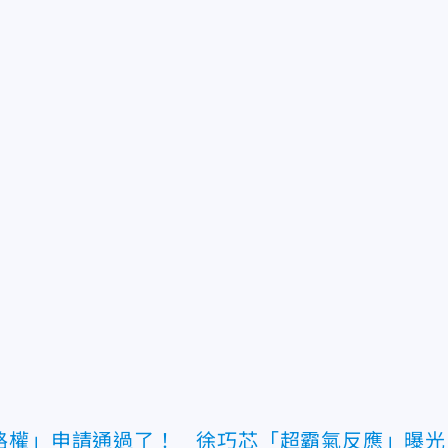
路權」申請通過了！ 徐巧芯「超霸氣反應」曝光