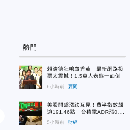
、
熱門
賴清德狂嗆盧秀燕 最新網路投
票太震撼！1.5萬人表態一面倒
6小時前
要聞
美股開盤漲跌互見！費半指數飆
逾191.46點 台積電ADR漲0.9
3%
5小時前
財經