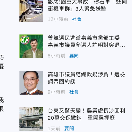
影/桃園重大事故！砂石車「逆向
衝機車群」3人緊急送醫
12小時前
社會
曾競選民進黨嘉義市黨部主委
嘉義市議員參選人許明對突退
選！
8小時前
要聞
巧
擾
高雄市議員范織欽疑涉貪！遭檢
調帶回約談
9小時前
社會
我
很
台東又驚天變！農業處長涉圖利
20萬交保撤銷 重開羈押庭
1天前
要聞