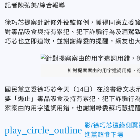
記者陳弘美/綜合報導
徐巧芯提案針對修外役監條例，獲得同黨立委
對毒品吸食與持有累犯、犯下詐騙行為及酒駕
巧芯也立即道歉，並謝謝綠委的提醒，網友也
針對提案案由的用字遣詞用錯，
國民黨立委徐巧芯今天（14日）在臉書發文表
要「遏止」毒品吸食及持有累犯、犯下詐騙行
案案由的用字遣詞用錯，也謝謝綠委蘇巧慧提
影/徐巧芯遭綠側翼
play_circle_outline
進黨超慘下場