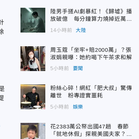
陸男手搓AI劇暴紅！《歸墟》播
放破億 每分鐘算力燒掉近萬台
針
幣
14小時前
大陸
徐
周玉蔻「坐牢+賠2000萬」？張
淑娟親曝：她約喝下午茶求和解
5小時前
要聞
粉絲心碎！網紅「肥大叔」驚傳
是
離世 粉專證實噩耗
提
5小時前
娛樂
民
花2383萬公帑出國47趟 春節
「就地休假」探親美國夫家？徐