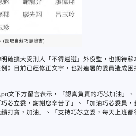
。(圖取自蘇巧慧臉書)
均明確擴大受刑人「不得遴選」外役監，也期待蘇
條例》目前已經修正文字，也對連署的委員造成困
po文下方留言表示，「認真負責的巧芯加油」、
「巧芯立委，謝謝您辛苦了」、「加油巧芯委員，
繼續打貪，加油」、「支持巧芯立委，每天上班都