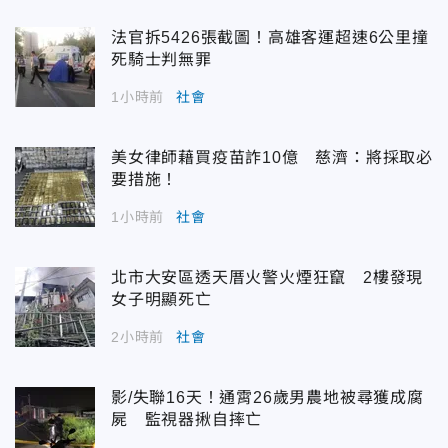
法官拆5426張截圖！高雄客運超速6公里撞
死騎士判無罪
1小時前
社會
美女律師藉買疫苗詐10億 慈濟：將採取必
要措施！
1小時前
社會
北市大安區透天厝火警火煙狂竄 2樓發現
女子明顯死亡
2小時前
社會
影/失聯16天！通霄26歲男農地被尋獲成腐
屍 監視器揪自摔亡