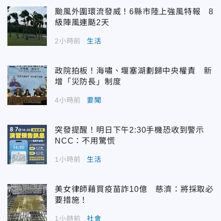
颱風外圍環流發威！6縣市陸上強風特報 8
級陣風連颳2天
2小時前
生活
政院拍板！海嘯、堰塞湖劃歸中央權責 新
增「災防長」制度
4小時前
要聞
突發提醒！明日下午2:30手機恐收到警示
NCC：不用驚慌
1小時前
生活
美女律師藉買疫苗詐10億 慈濟：將採取必
要措施！
1小時前
社會