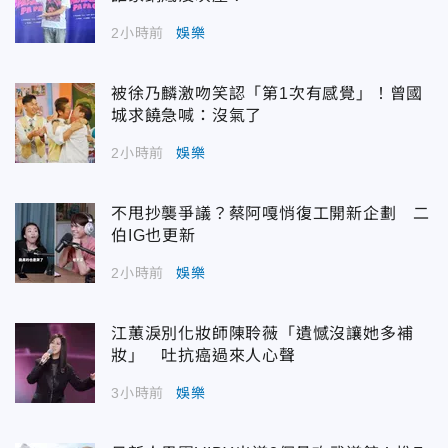
2小時前
娛樂
被徐乃麟激吻笑認「第1次有感覺」！曾國
城求饒急喊：沒氣了
2小時前
娛樂
不甩抄襲爭議？蔡阿嘎悄復工開新企劃 二
伯IG也更新
2小時前
娛樂
江蕙淚別化妝師陳聆薇「遺憾沒讓她多補
妝」 吐抗癌過來人心聲
3小時前
娛樂