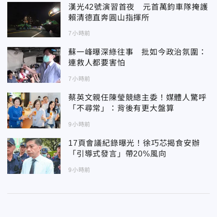
漢光42號演習首夜 元首萬鈞車隊掩護
賴清德直奔圓山指揮所
7小時前
蘇一峰曝深綠往事 批如今政治氛圍：
連救人都要害怕
7小時前
蔡英文親任陳瑩競總主委！媒體人驚呼
「不尋常」：背後有更大盤算
9小時前
17頁會議紀錄曝光！徐巧芯揭食安辦
「引導式發言」帶20%風向
9小時前