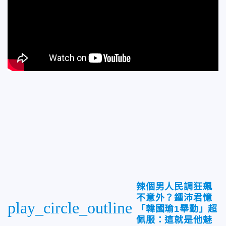
辣個男人民調狂飆
不意外？鍾沛君憶
play_circle_outline
「韓國瑜1舉動」超
佩服：這就是他魅