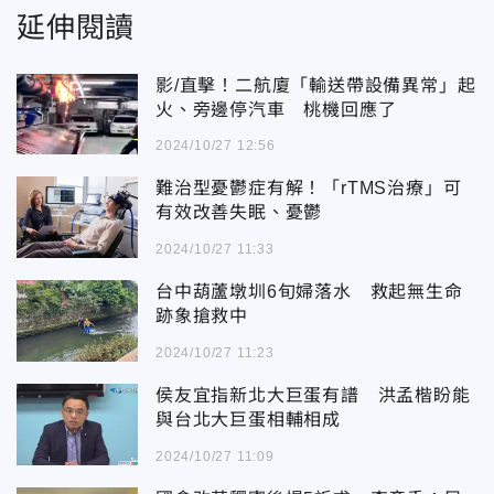
延伸閱讀
影/直擊！二航廈「輸送帶設備異常」起
火、旁邊停汽車 桃機回應了
2024/10/27 12:56
難治型憂鬱症有解！「rTMS治療」可
有效改善失眠、憂鬱
2024/10/27 11:33
台中葫蘆墩圳6旬婦落水 救起無生命
跡象搶救中
2024/10/27 11:23
侯友宜指新北大巨蛋有譜 洪孟楷盼能
與台北大巨蛋相輔相成
2024/10/27 11:09