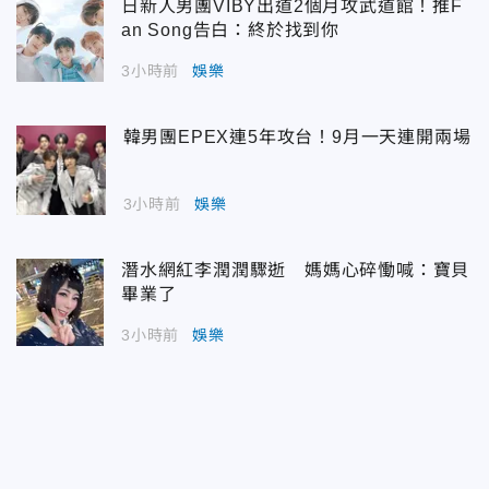
日新人男團VIBY出道2個月攻武道館！推F
an Song告白：終於找到你
3小時前
娛樂
韓男團EPEX連5年攻台！9月一天連開兩場
3小時前
娛樂
潛水網紅李潤潤驟逝 媽媽心碎慟喊：寶貝
畢業了
3小時前
娛樂