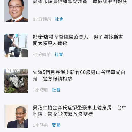
高雄市議員范織欽疑涉貪！遭檢調帶回約談
37分鐘前
社會
影/新店耕莘醫院醫療暴力 男子嫌診斷書
開太慢毆人遭逮
42分鐘前
社會
失蹤5個月尋獲！新竹60歲男山谷墜車成白
骨 警方報請相驗
1小時前
社會
吳乃仁帕金森氏症卻坐豪車上健身房 台中
地院：管收12天釋放沒雙標
1小時前
要聞