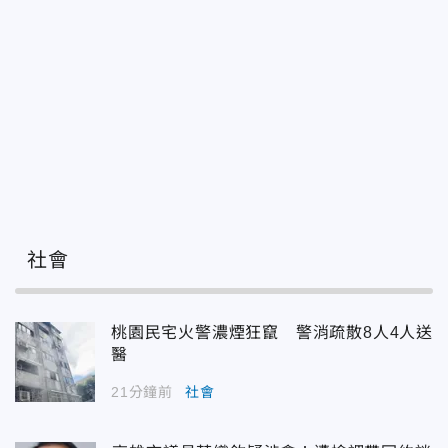
社會
桃園民宅火警濃煙狂竄 警消疏散8人4人送
醫
21分鐘前
社會