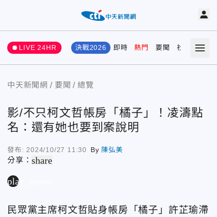
LIVE 24HR
決戰2026
即時
熱門
要聞
社會
娛樂
中天新聞網
要聞
總覽
影/不只柯文哲帳房「橘子」！凌濤點
名：還有她也要到案說明
發布:
2024/10/27 11:30
By
陳弘美
share
分享：
play_arrow
民眾黨主席柯文哲貼身帳房「橘子」許芷瑜滯