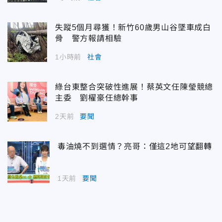
失蹤5個月尋獲！新竹60歲男山谷墜車成白
骨 警方報請相驗
1小時前
社會
綠台東整合突破性進展！蔡英文任陳瑩競總
主委 劉櫂豪任總幹事
2天前
要聞
毒油燒不到選情？亮哥：僅這2地可望翻轉
1天前
要聞