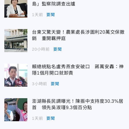
島」監察院調查出爐
1天前
要聞
台東又驚天變！農業處長涉圖利20萬交保撤
銷 重開羈押庭
20小時前
要聞
賴總統點名盧秀燕食安破口 蔣萬安轟：神
隱1個月開口就卸責
3小時前
要聞
澎湖縣長民調曝光！陳振中支持度30.3%居
首 領先吳淑瑾9.3個百分點
1天前
要聞