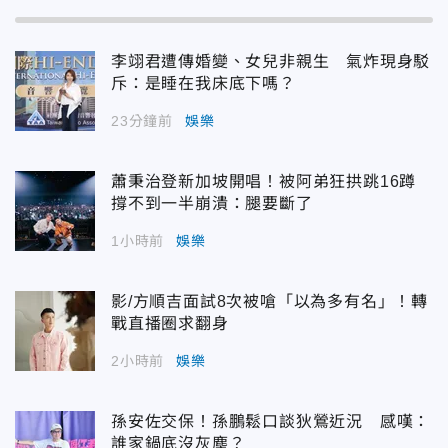
李翊君遭傳婚變、女兒非親生 氣炸現身駁
斥：是睡在我床底下嗎？
23分鐘前
娛樂
蕭秉治登新加坡開唱！被阿弟狂拱跳16蹲
撐不到一半崩潰：腿要斷了
1小時前
娛樂
影/方順吉面試8次被嗆「以為多有名」！轉
戰直播圈求翻身
2小時前
娛樂
孫安佐交保！孫鵬鬆口談狄鶯近況 感嘆：
誰家鍋底沒灰塵？