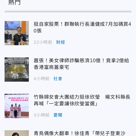
熱門
挺自家股票！群聯執行長潘健成7月加碼買4
0張
22小時前
財經
囂張！美女律師詐騙慈濟10億！竟拿2億給
香港富商蓋豪宅
4小時前
社會
竹縣婦女會大團結力挺徐欣瑩 楊文科縣長
再喊「一定要讓徐欣瑩當選」
3小時前
要聞
青鳥偶像大翻車！徐佳青「帶兒子登東沙