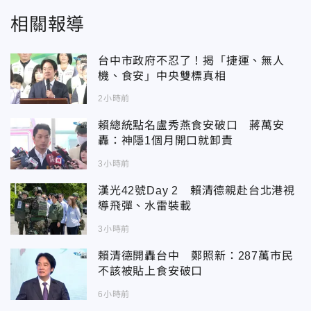
相關報導
台中市政府不忍了！揭「捷運、無人
機、食安」中央雙標真相
2小時前
賴總統點名盧秀燕食安破口 蔣萬安
轟：神隱1個月開口就卸責
3小時前
漢光42號Day 2 賴清德親赴台北港視
導飛彈、水雷裝載
3小時前
賴清德開轟台中 鄭照新：287萬市民
不該被貼上食安破口
6小時前