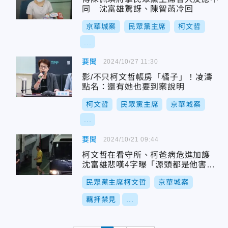
同 沈富雄驚訝、陳智菡冷回
京華城案
民眾黨主席
柯文哲
...
要聞
2024/10/27 11:30
影/不只柯文哲帳房「橘子」！凌濤
點名：還有她也要到案說明
柯文哲
民眾黨主席
京華城案
...
要聞
2024/10/21 09:44
柯文哲在看守所、柯爸病危進加護
沈富雄悲嘆4字曝「源頭都是他害
的」
民眾黨主席柯文哲
京華城案
羈押禁見
...