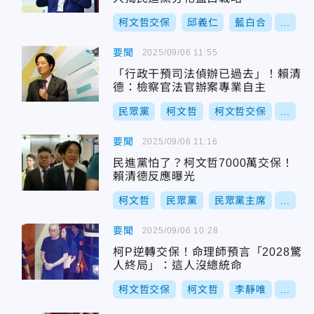
柯文哲交保
邱義仁
藍白合
...
要聞
2025/09/06 11:55
「行政干預司法偵辦已過去」！賴清
德：檢察官法官辦案專業自主
民眾黨
柯文哲
柯文哲交保
...
要聞
2025/09/06 11:16
民進黨怕了？柯文哲7000萬交保！
賴清德反應曝光
柯文哲
民眾黨
民眾黨主席
...
要聞
2025/09/06 10:28
柯P逆轉交保！命理師預言「2028驚
人終局」：這人沒總統命
柯文哲交保
柯文哲
李靜唯
...