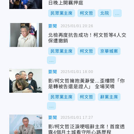
日晚上開羈押庭
民眾黨主席
柯文哲
北院
...
要聞
2025/01/01 20:26
北檢再度抗告成功！柯文哲等4人交
保遭撤銷
民眾黨主席
柯文哲
京華城案
...
要聞
2025/01/01 18:00
影/柯文哲擁抱黃瀞瑩…歪樓問「你
是轉被告還是證人」 全場笑噴
民眾黨主席
柯文哲
辭黨主席
...
要聞
2025/01/01 17:27
影/柯文哲泛淚哽咽辭主席！首度透
露4個月土城看守所心路歷程