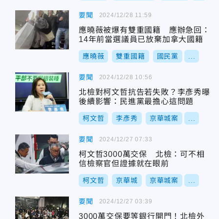
要聞
2024/12/28 11:59
應曉薇被爆有雙重國籍 應辦急回：
14年前當選議員已放棄加拿大國籍
應曉薇
雙重國籍
國民黨
...
要聞
2024/12/28 10:56
北檢對柯文哲抗告若失敗？李彥秀曝
後續影響：民進黨最擔心這問題
柯文哲
李彥秀
京華城案
...
要聞
2024/12/27 07:33
柯文哲3000萬交保 北檢：可不相
信檢察官但證據就在眼前
柯文哲
京華城
京華城案
...
要聞
2024/12/27 03:39
3000萬交保要等銀行開門！北檢外