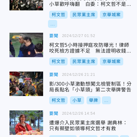
小草歡呼嗨翻 白委：柯文哲不是鄭
文燦
柯文哲
民眾黨主席
京華城案
...
要聞
2024/12/27 01:52
柯文哲5小時接押庭攻防曝光！律師
咬死檢方證據不足 無法證明收錢時
間地點
柯文哲
民眾黨主席
京華城案
要聞
2024/12/26 21:21
影/300小草激動想闖北檢管制區！分
局長點名「小草頭」第二次舉牌警告
柯文哲
小草
舉牌
...
要聞
2024/12/26 14:54
遭爆介入民眾黨主席選舉 謝典林：
只有蔡壁如領導柯文哲才有救