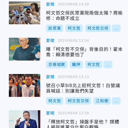
要聞
2025/09/06 14:59
柯文哲交保民眾黨現兩個太陽？周榆
修：命題不成立
民眾黨
柯文哲
柯文哲交保
...
要聞
2025/09/06 13:54
曝「柯文哲不交保」背後目的！翟本
喬：賴清德要怕了
京華城案
羈押
柯文哲
...
要聞
2025/09/06 13:13
號召小草9/8北上迎柯文哲！白營議
員喊話：別讓我們失望
柯文哲
柯文哲交保
江和樹
...
要聞
2025/09/06 12:58
「釋放柯文哲」操盤手是他？ 媒體
人揭民進黨分化藍白戰略