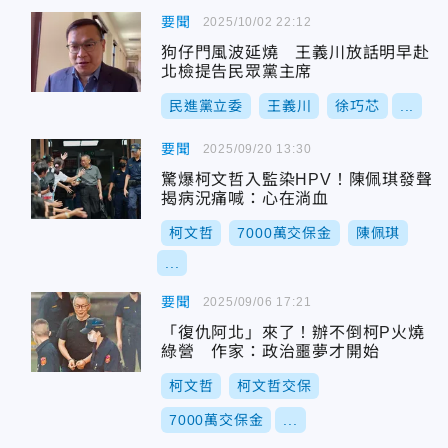
要聞
2025/10/02 22:12
狗仔門風波延燒 王義川放話明早赴
北檢提告民眾黨主席
民進黨立委
王義川
徐巧芯
...
要聞
2025/09/20 13:30
驚爆柯文哲入監染HPV！陳佩琪發聲
揭病況痛喊：心在淌血
柯文哲
7000萬交保金
陳佩琪
...
要聞
2025/09/06 17:21
「復仇阿北」來了！辦不倒柯P火燒
綠營 作家：政治噩夢才開始
柯文哲
柯文哲交保
7000萬交保金
...