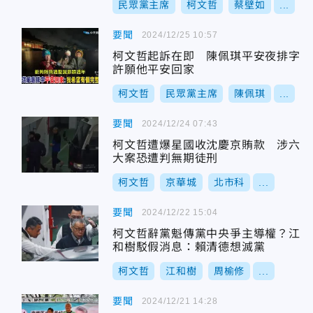
民眾黨主席
柯文哲
蔡壁如
...
要聞
2024/12/25 10:57
柯文哲起訴在即 陳佩琪平安夜排字
許願他平安回家
柯文哲
民眾黨主席
陳佩琪
...
要聞
2024/12/24 07:43
柯文哲遭爆星國收沈慶京賄款 涉六
大案恐遭判無期徒刑
柯文哲
京華城
北市科
...
要聞
2024/12/22 15:04
柯文哲辭黨魁傳黨中央爭主導權？江
和樹駁假消息：賴清德想滅黨
柯文哲
江和樹
周榆修
...
要聞
2024/12/21 14:28