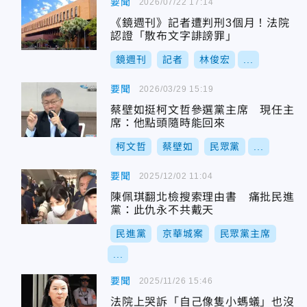
要聞
2026/07/22 17:14
《鏡週刊》記者遭判刑3個月！法院
認證「散布文字誹謗罪」
鏡週刊
記者
林俊宏
...
要聞
2026/03/29 15:19
蔡壁如挺柯文哲參選黨主席 現任主
席：他點頭隨時能回來
柯文哲
蔡壁如
民眾黨
...
要聞
2025/12/02 11:04
陳佩琪翻北檢搜索理由書 痛批民進
黨：此仇永不共戴天
民進黨
京華城案
民眾黨主席
...
要聞
2025/11/26 15:46
法院上哭訴「自己像隻小螞蟻」也沒