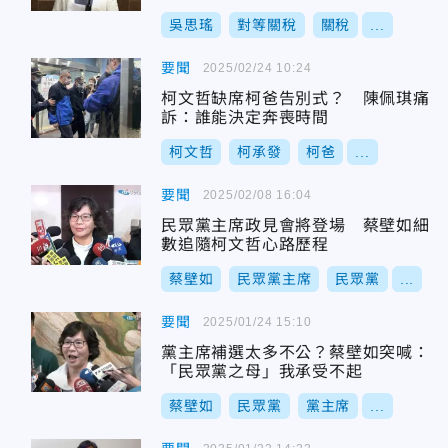
吳思瑤
對等關稅
關稅
...
要聞
2025/02/24 10:24
柯文哲缺席柯爸告別式？ 陳佩琪痛
訴：誰能決定奔喪時間
柯文哲
柯承發
柯爸
...
要聞
2025/02/08 16:04
民眾黨主席政見會將登場 蔡壁如細
數追隨柯文哲心路歷程
蔡壁如
民眾黨主席
民眾黨
...
要聞
2025/01/24 15:10
黨主席補選太多不公？蔡壁如突喊：
「民眾黨之母」我承受不起
蔡壁如
民眾黨
黨主席
...