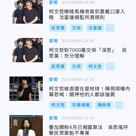
要聞
2025/09/06 09:50
柯文哲曝睡馬桶旁臭到要戴口罩入
睡 沈富雄揭監所潛規則
民眾黨
交保
沈富雄
...
要聞
2025/09/05 16:56
柯文哲對7000萬交保「深思」 民
眾黨：充分理解
民眾黨
交保
柯文哲
...
要聞
2025/08/09 12:33
柯文哲被虐還在愛地球！陳佩琪曝內
幕悲喊：關押他的人都該槍斃
柯文哲
京華城案
陳佩琪
...
要聞
2025/08/09 12:24
疊加關稅4月已揭露算法 吳思瑤抨
擊民眾黨魁不專業