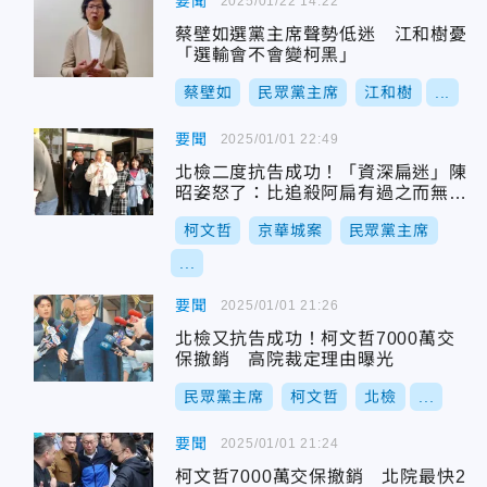
要聞
2025/01/22 14:22
蔡壁如選黨主席聲勢低迷 江和樹憂
「選輸會不會變柯黑」
蔡壁如
民眾黨主席
江和樹
...
要聞
2025/01/01 22:49
北檢二度抗告成功！「資深扁迷」陳
昭姿怒了：比追殺阿扁有過之而無不
及
柯文哲
京華城案
民眾黨主席
...
要聞
2025/01/01 21:26
北檢又抗告成功！柯文哲7000萬交
保撤銷 高院裁定理由曝光
民眾黨主席
柯文哲
北檢
...
要聞
2025/01/01 21:24
柯文哲7000萬交保撤銷 北院最快2