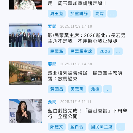
用 周玉蔻加重誹謗定讞！
周玉蔻
加重誹謗
高院
...
要聞
2025/11/19 17:18
影/民眾黨主席：2026新北市長若男
主角不是我 不用擔心我扯後腿
民眾黨
民眾黨主席
2026
...
要聞
2025/11/18 14:58
遭北檢列被告偵辦 民眾黨主席嗆
聲：放馬過來
黃國昌
民眾黨
北檢
...
要聞
2025/11/16 11:11
藍白對接完成！「黨魁會談」下周舉
行 全程公開
鄭麗文
藍白合
國民黨主席
...